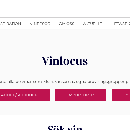
NSPIRATION
VINRESOR
OM OSS
AKTUELLT
HITTA SE
Vinlocus
land alla de viner som Munskänkarnas egna provningsgrupper p
LÄNDER/REGIONER
IMPORTÖRER
TY