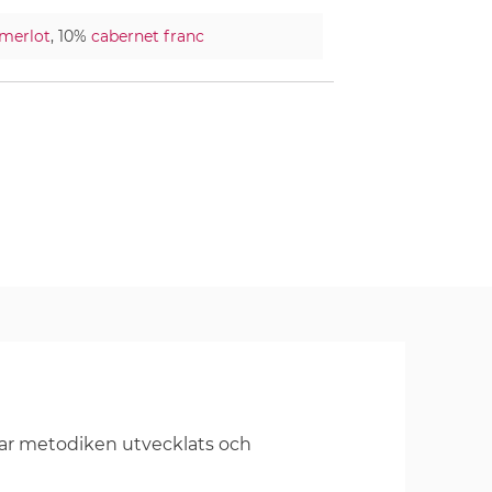
merlot
, 10%
cabernet franc
har metodiken utvecklats och