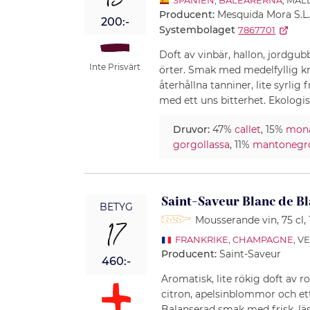
13
SPANIEN
,
BALEARERNA
, MA
Producent:
Mesquida Mora S.L
200:-
Systembolaget
7867701
Doft av vinbär, hallon, jordgu
Inte Prisvärt
örter. Smak med medelfyllig 
återhållna tanniner, lite syrlig 
med ett uns bitterhet. Ekologis
Druvor:
47%
callet
, 15%
mona
gorgollassa
, 11%
mantonegr
Saint-Saveur Blanc de B
BETYG
Mousserande vin
, 75 cl
,
17
FRANKRIKE
,
CHAMPAGNE
, V
Producent:
Saint-Saveur
460:-
Aromatisk, lite rökig doft av r
citron, apelsinblommor och ett
Balanserad smak med frisk, lä