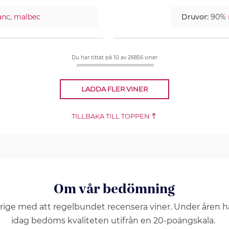
anc
,
malbec
Druvor:
90%
Du har tittat på 10
av 26856 viner
LADDA FLER VINER
TILLBAKA TILL TOPPEN
Om vår bedömning
erige med att regelbundet recensera viner. Under åren 
idag bedöms kvaliteten utifrån en 20-poängskala.