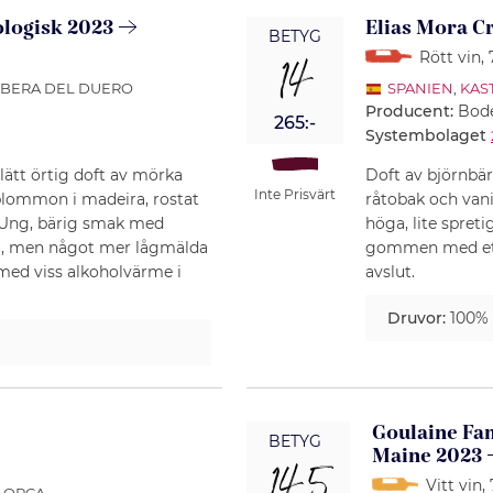
ologisk 2023
Elias Mora C
BETYG
Rött vin
,
14
RIBERA DEL DUERO
SPANIEN
,
KAS
Producent:
Bode
265:-
Systembolaget
 lätt örtig doft av mörka
Doft av björnbär
Inte Prisvärt
plommon i madeira, rostat
råtobak och vani
k. Ung, bärig smak med
höga, lite spret
ra, men något mer lågmälda
gommen med ett 
med viss alkoholvärme i
avslut.
Druvor:
100%
Goulaine Fam
BETYG
Maine 2023
Vitt vin
,