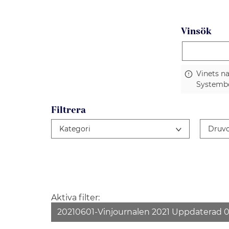
Vinsök
Vinets n
Systembo
Filtrera
Kategori
Druv
Aktiva filter:
20210601-Vinjournalen 2021 Uppdaterad 0