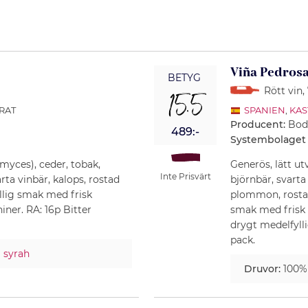
Viña Pedros
BETYG
Rött vin
,
15.5
ORAT
SPANIEN
,
KAS
Producent:
Bod
489:-
Systembolaget
omyces), ceder, tobak,
Generös, lätt u
Inte Prisvärt
ta vinbär, kalops, rostad
björnbär, svarta
llig smak med frisk
plommon, rostad 
iner. RA: 16p Bitter
smak med frisk 
drygt medelfylli
pack.
%
syrah
Druvor:
100