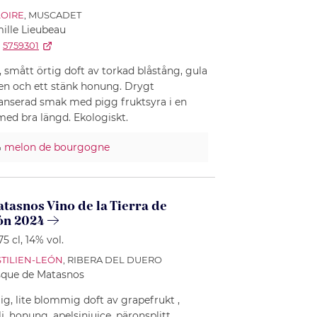
LOIRE
, MUSCADET
ille Lieubeau
5759301
 smått örtig doft av torkad blåstång, gula
n och ett stänk honung. Drygt
lanserad smak med pigg fruktsyra i en
ed bra längd. Ekologiskt.
%
melon de bourgogne
tasnos Vino de la Tierra de
eón 2024
 75 cl
, 14% vol.
TILIEN-LEÓN
, RIBERA DEL DUERO
que de Matasnos
ig, lite blommig doft av grapefrukt ,
lj, honung, apelsinjuice, päronsplitt,