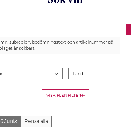
Sök vin
amn, subregion, bedömningstext och artikelnummer på
laget är sökbart.
or
Land
VISA FLER FILTER
6 Juni
Rensa alla