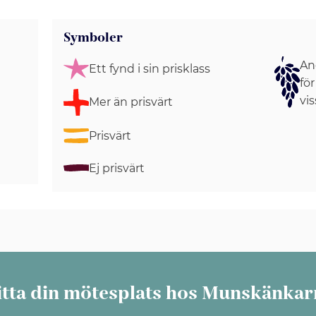
Symboler
Ang
Ett fynd i sin prisklass
för
vis
Mer än prisvärt
Prisvärt
Ej prisvärt
itta din mötesplats hos Munskänkar