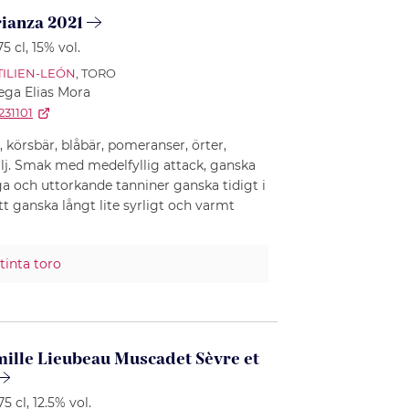
rianza 2021
 75 cl
, 15% vol.
TILIEN-LEÓN
, TORO
ga Elias Mora
231101
, körsbär, blåbär, pomeranser, örter,
lj. Smak med medelfyllig attack, ganska
iga och uttorkande tanniner ganska tidigt i
ganska långt lite syrligt och varmt
tinta toro
ille Lieubeau Muscadet Sèvre et
 75 cl
, 12.5% vol.