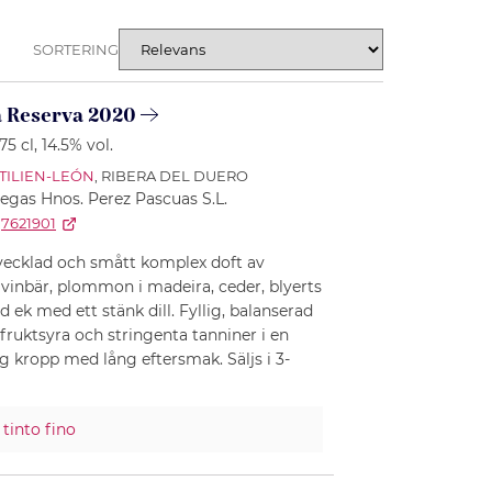
SORTERING
a Reserva 2020
 75 cl
, 14.5% vol.
TILIEN-LEÓN
, RIBERA DEL DUERO
egas Hnos. Perez Pascuas S.L.
7621901
tvecklad och smått komplex doft av
 vinbär, plommon i madeira, ceder, blyerts
ek med ett stänk dill. Fyllig, balanserad
fruktsyra och stringenta tanniner i en
g kropp med lång eftersmak. Säljs i 3-
%
tinto fino