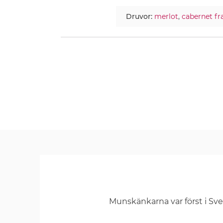
Druvor:
merlot
,
cabernet fr
Munskänkarna var först i Sv