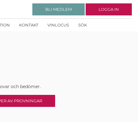
BLI MEDLEM
LOGGA IN
KTION
KONTAKT
VINLOCUS
SÖK
rovar och bedömer.
PER AV PROVNINGAR