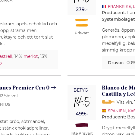
14.5
LLORCA
.
FRANKRIKE
,
279:-
Producent:
Fam
Systembolaget
bbskräm, apelsinchoklad och
Generös, öppen,
kropp, strama men
Prisvärt
plommon, äpple
fruktsyra och ett torrt slut
medelfyllig, ba
kt.
simmig kropp m
strell
, 14%
merlot
, 13%
Druvor:
100
o
lancs Premier Cru 0
Blanco de Ma
BETYG
Castilla y L
 12.5% vol.
14.5
Vitt vin
,
ERTUS
SPANIEN
,
KAS
499:-
Producent:
Bos
ostat bröd, sötmandel,
Drygt medelfyll
 stänk chokladpraliner.
Inte Prisvärt
citron, vax, vani
skande fruktsyra, lagom