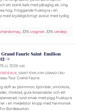
ch ett stänk kalk med påtaglig ek. Ung
 hög, friliggande fruktsyra i en
p med kryddigt/örtigt avslut med tydlig
chardonnay
, 33%
viognier
, 33%
verdejo
 Grand Faurie Saint-Emilion
12
 75 cl
, 13.5% vol.
ORDEAUX
, SAINT-ÉMILION GRAND CRU
teau Tour Grand Faurie
ig doft av plommon, björnbär, smörkola,
eder, choklad, gula kolasnablar och ett
 Balanserad, rund smak med pigg fruktsyra
iner i en medelstor kropp med harmonisk
 Fin Bordeauxton.