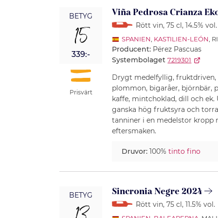
Viña Pedrosa Crianza Ek
BETYG
Rött vin
, 75 cl
, 14.5% vol.
15
SPANIEN
,
KASTILIEN-LEÓN
, 
Producent:
Përez Pascuas
339:-
Systembolaget
7219301
Drygt medelfyllig, fruktdriven,
plommon, bigaråer, björnbär, 
Prisvärt
kaffe, mintchoklad, dill och e
ganska hög fruktsyra och tor
tanniner i en medelstor kropp 
eftersmaken.
Druvor:
100%
tinto fino
Sincronia Negre 2024
BETYG
Rött vin
, 75 cl
, 11.5% vol.