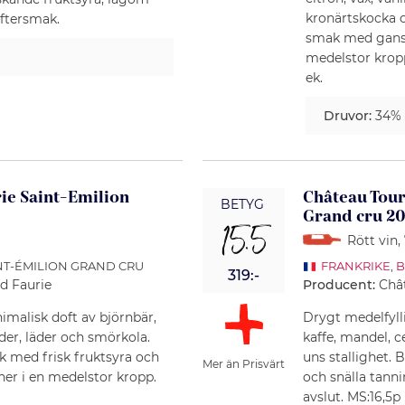
kronärtskocka o
ftersmak.
smak med ganska
medelstor krop
ek.
Druvor:
34%
ie Saint-Emilion
Château Tour
BETYG
Grand cru 20
15.5
.
Rött vin
,
INT-ÉMILION GRAND CRU
FRANKRIKE
,
B
319:-
d Faurie
Producent:
Châ
nimalisk doft av björnbär,
Drygt medelfyll
der, läder och smörkola.
kaffe, mandel, c
k med frisk fruktsyra och
uns stallighet.
Mer än Prisvärt
ner i en medelstor kropp.
och snälla tann
avslut. MS:16,5p