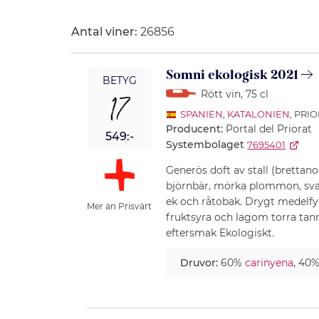
Antal viner:
26856
Somni ekologisk 2021
BETYG
Rött vin
, 75 cl
17
SPANIEN
,
KATALONIEN
, PRI
Producent:
Portal del Priorat
549:-
Systembolaget
7695401
Generös doft av stall (brettan
björnbär, mörka plommon, svar
ek och råtobak. Drygt medelfy
Mer än Prisvärt
fruktsyra och lagom torra tann
eftersmak Ekologiskt.
Druvor:
60%
carinyena
, 40