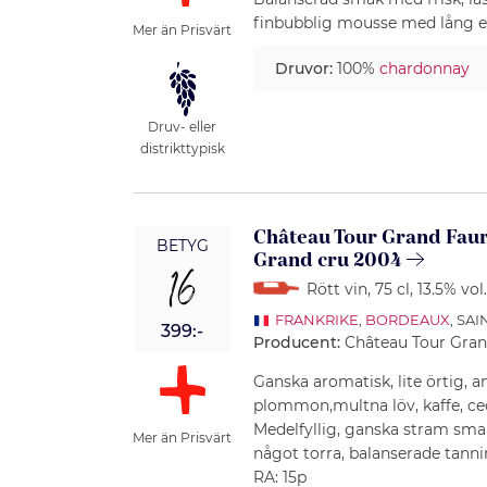
finbubblig mousse med lång e
Mer än Prisvärt
Druvor:
100%
chardonnay
Druv- eller
distrikttypisk
Château Tour Grand Faur
BETYG
Grand cru 2004
16
Rött vin
, 75 cl
, 13.5% vol
FRANKRIKE
,
BORDEAUX
, SA
399:-
Producent:
Château Tour Gran
Ganska aromatisk, lite örtig, a
plommon,multna löv, kaffe, ce
Medelfyllig, ganska stram sma
Mer än Prisvärt
något torra, balanserade tanni
RA: 15p