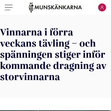
Klicka för
Klicka för meny
Vinnarna i förra
veckans tävling – och
spänningen stiger inför
kommande dragning av
storvinnarna