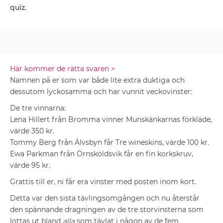
quiz.
Här kommer de rätta svaren >
Namnen på er som var både lite extra duktiga och
dessutom lyckosamma och har vunnit veckovinster:
De tre vinnarna:
Lena Hillert från Bromma vinner Munskänkarnas förkläde,
värde 350 kr.
Tommy Berg från Älvsbyn får Tre wineskins, värde 100 kr.
Ewa Parkman från Örnsköldsvik får en fin korkskruv,
värde 95 kr.
Grattis till er, ni får era vinster med posten inom kort.
Detta var den sista tävlingsomgången och nu återstår
den spännande dragningen av de tre storvinsterna som
lottas ut bland
alla
som tävlat i någon av de fem