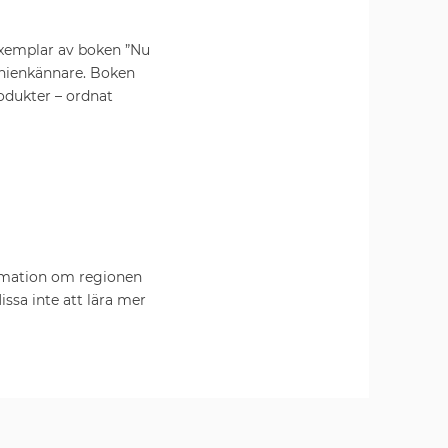
exemplar av boken ”Nu
anienkännare. Boken
odukter – ordnat
ormation om regionen
ssa inte att lära mer