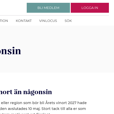
BLI MEDLEM
LOGGA IN
KTION
KONTAKT
VINLOCUS
SÖK
onsin
inort än någonsin
 eller region som bör bli Årets vinort 2027 hade
n avslutades 10 maj. Stort tack till alla er som