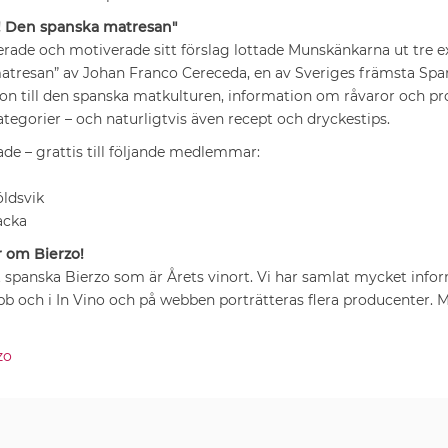
i! Den spanska matresan"
rade och motiverade sitt förslag lottade Munskänkarna ut tre 
matresan” av Johan Franco Cereceda, en av Sveriges främsta Sp
ion till den spanska matkulturen, information om råvaror och pr
ategorier – och naturligtvis även recept och dryckestips.
ade – grattis till följande medlemmar:
öldsvik
acka
r om Bierzo!
t spanska Bierzo som är Årets vinort. Vi har samlat mycket inf
och i In Vino och på webben porträtteras flera producenter. Mi
zo