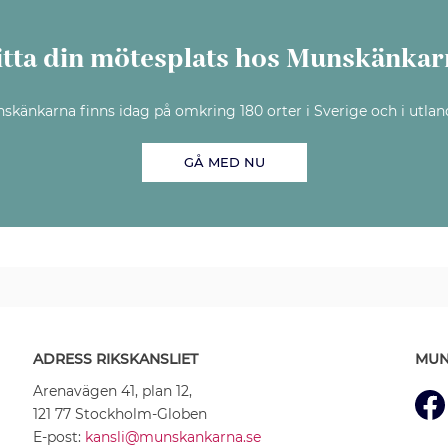
itta din mötesplats hos Munskänkar
skänkarna finns idag på omkring 180 orter i Sverige och i utlan
GÅ MED NU
ADRESS RIKSKANSLIET
MUN
Arenavägen 41, plan 12,
121 77 Stockholm-Globen
E-post:
kansli@munskankarna.se