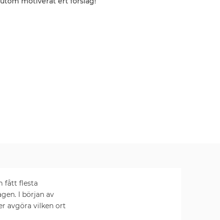
utom motiverat ert förslag!
fått flesta
agen. I början av
er avgöra vilken ort