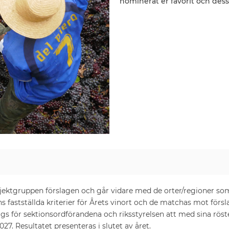
nominerat er favorit och dess
ektgruppen förslagen och går vidare med de orter/regioner som 
s fastställda kriterier för Årets vinort och de matchas mot försl
gs för sektionsordförandena och riksstyrelsen att med sina röst
027. Resultatet presenteras i slutet av året.