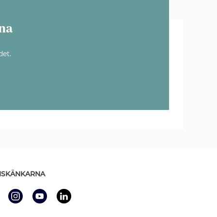
na
det.
SKÄNKARNA