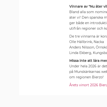
Vinnare av "Nu äter v
Bland alla som nomine
äter vi! Den spanska 
ger både en introdukt
utifrån regioner och k
De tre vinnarna är kor
Olle Hällbrink, Nacka
Anders Nilsson, Örnsk
Linda Ekberg, Kungsb
Missa inte att lära me
Under hela 2026 är de
på Munskänkarnas webb 
om regionen Bierzo!
Årets vinort 2026 Bier