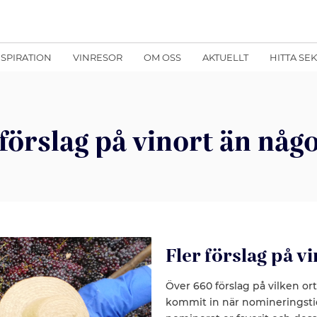
NSPIRATION
VINRESOR
OM OSS
AKTUELLT
HITTA SE
 förslag på vinort än någ
Fler förslag på v
Över 660 förslag på vilken ort
kommit in när nomineringstide