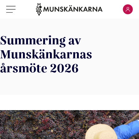
Klicka för
Klicka för meny
Summering av
Munskänkarnas
årsmöte 2026