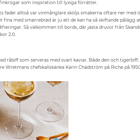
krogar som inspiration till lyxiga förrätter.
s fader alltså var vinmånglare sköljs smakerna oftare ner med öl
det fina med smørrebrød är ju att de kan ha så skiftande pålägg a
ieringar. Så välkommen till bords, där jästa druvor från Skand
or 2.0.
med råbiff som serveras med svart kaviar. Både den och tigerbif
ore Wretmans chefskallskänka Karin Chädström på Riche på 195