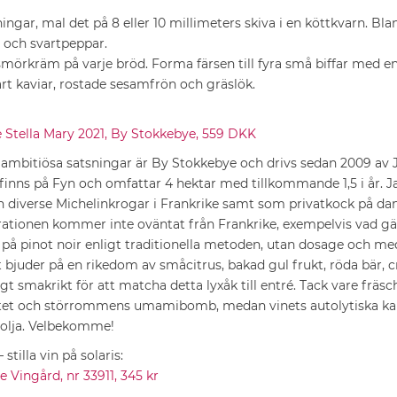
ningar, mal det på 8 eller 10 millimeters skiva i en köttkvarn. B
t och svartpeppar.
 smörkräm på varje bröd. Forma färsen till fyra små biffar med en
rt kaviar, rostade sesamfrön och gräslök.
e Stella Mary 2021, By Stokkebye, 559 DKK
mbitiösa satsningar är By Stokkebye och drivs sedan 2009 av 
inns på Fyn och omfattar 4 hektar med tillkommande 1,5 i år. Ja
ån diverse Michelinkrogar i Frankrike samt som privatkock på d
pirationen kommer inte oväntat från Frankrike, exempelvis vad g
t på pinot noir enligt traditionella metoden, utan dosage och m
et bjuder på en rikedom av småcitrus, bakad gul frukt, röda bär, 
ligt smakrikt för att matcha detta lyxåk till entré. Tack vare frä
ttet och störrommens umamibomb, medan vinets autolytiska kara
olja. Velbekomme!
stilla vin på solaris:
e Vingård, nr 33911, 345 kr