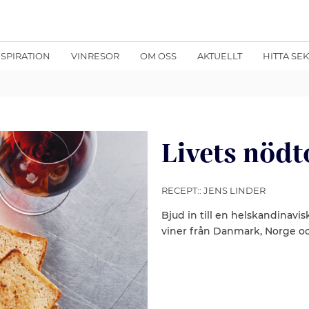
NSPIRATION
VINRESOR
OM OSS
AKTUELLT
HITTA SE
Livets nödt
RECEPT:: JENS LINDER
Bjud in till en helskandinavi
viner från Danmark, Norge 