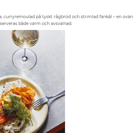
a, curryremoulad på tyskt rågbröd och strimlad fänkål – en ovä
serveras både varm och avsvalnad.