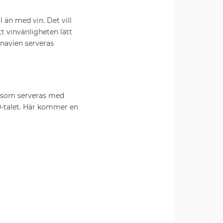
 än med vin. Det vill
tt vinvänligheten lätt
inavien serveras
f, som serveras med
0-talet. Här kommer en