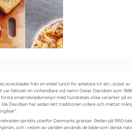
utvecklades från en enkel lunch för arbetare till att i slutet av 
Det var faktiskt en vinhandlare vid namn Oskar Davidsen som 18
n första smørrebrødsmenyn med hundratals olika varianter på sin
Ida Davidsen har sedan lett traditionen vidare och mättat må
rgåsar”.
rrebrøden spridits utanför Danmarks gränser. Redan på 1950-tal
hjärtan, och i resten av världen används de både som dansk nation