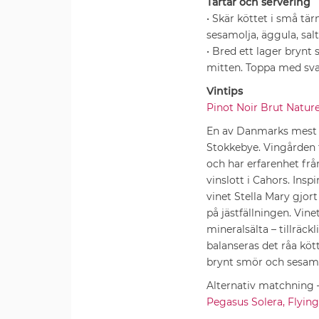
Tartar och servering
• Skär köttet i små tär
sesamolja, äggula, sal
• Bred ett lager brynt
mitten. Toppa med sva
Vintips
Pinot Noir Brut Natur
En av Danmarks mest a
Stokkebye. Vingården f
och har erfarenhet fr
vinslott i Cahors. Ins
vinet Stella Mary gjor
på jästfällningen. Vin
mineralsälta – tillräck
balanseras det råa kö
brynt smör och sesam
Alternativ matchning – 
Pegasus Solera, Flying