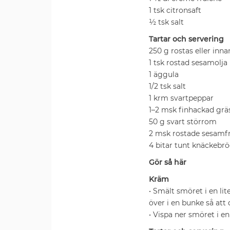
1 tsk citronsaft
½ tsk salt
Tartar och servering
250 g rostas eller inna
1 tsk rostad sesamolja
1 äggula
1/2 tsk salt
1 krm svartpeppar
1–2 msk finhackad gräs
50 g svart störrom
2 msk rostade sesamf
4 bitar tunt knäckebrö
Gör så här
Kräm
• Smält smöret i en lit
över i en bunke så att
• Vispa ner smöret i en