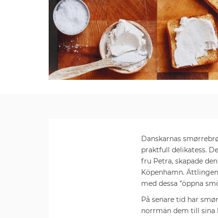
Danskarnas smørrebrød 
praktfull delikatess. 
fru Petra, skapade de
Köpenhamn. Ättlingen 
med dessa ”öppna smö
På senare tid har smø
norrmän dem till sina 