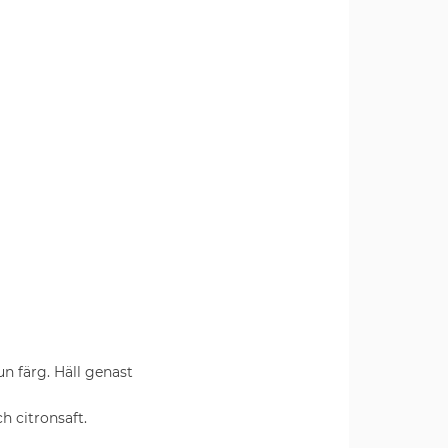
run färg. Häll genast
ch citronsaft.