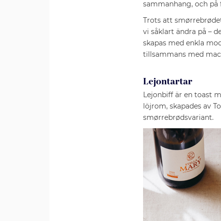
sammanhang, och på fin
Trots att smørrebrødet
vi såklart ändra på – 
skapas med enkla modif
tillsammans med mack
Lejontartar
Lejonbiff är en toast 
löjrom, skapades av T
smørrebrødsvariant.