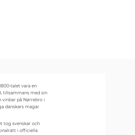
1800-talet vara en
88, tillsammans med sin
 vinbar på Nørrebro i
nga danskars magar
et tog svenskar och
alrätt i officiella