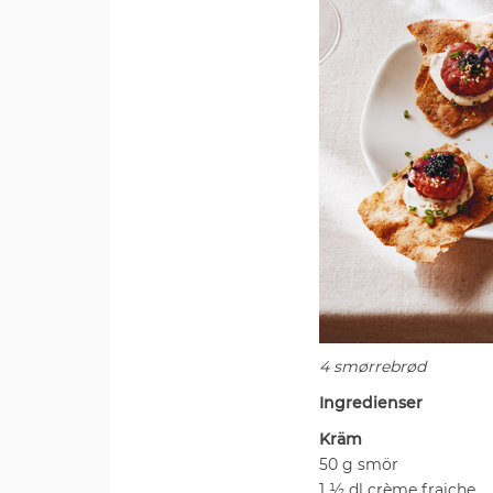
4 smørrebrød
Ingredienser
Kräm
50 g smör
1 ½ dl crème fraiche