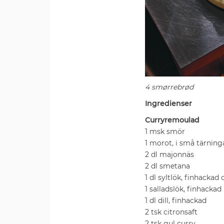
4 smørrebrød
Ingredienser
Curryremoulad
1 msk smör
1 morot, i små tärning
2 dl majonnäs
2 dl smetana
1 dl syltlök, finhackad
1 salladslök, finhackad
1 dl dill, finhackad
2 tsk citronsaft
2 tsk gul curry