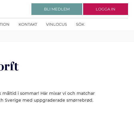
BLI MEDLEM
LOGGA IN
KTION
KONTAKT
VINLOCUS
SÖK
orft
sk måltid i sommar! Här mixar vi och matchar
och Sverige med uppgraderade smørrebrød.