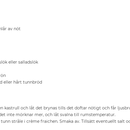
nlår av nöt
lök eller salladslök
rön
d eller hårt tunnbröd
en kastrull och låt det brynas tills det doftar nötigt och får ljusb
 det inte mörknar mer, och låt svalna till rumstemperatur.
 tunn stråle i crème fraichen. Smaka av. Tillsätt eventuellt salt o