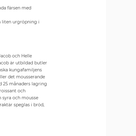
landa färsen med
 liten urgröpning i
Jacob och Helle
cob är utbildad butler
anska kungafamiljens
äller det mousserande
ed 25 månaders lagring
croissant och
sch syra och mousse
ktär speglas i bröd,