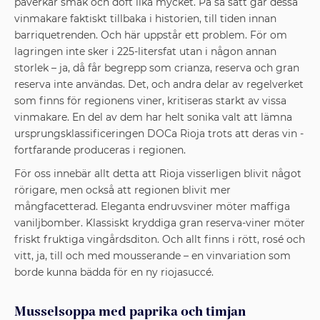
påverkar smak och doft lika mycket. På så sätt går dessa
vinmakare faktiskt tillbaka i historien, till tiden innan
barriquetrenden. Och här uppstår ett problem. För om
lagringen inte sker i 225-litersfat utan i någon annan
storlek – ja, då får begrepp som crianza, reserva och gran
reserva inte användas. Det, och andra ­delar av ­regelverket
som finns för regionens ­viner, ­kritiseras starkt av vissa
vin­makare. En del av dem har helt sonika valt att lämna
ursprungsklass­ifi­ceringen DOCa Rioja trots att deras vin ­
fortfarande produceras i regionen.
För oss innebär allt detta att Rioja ­visserligen blivit något
rörigare, men också att regionen ­blivit mer
mångfacetterad. Eleganta endruvsviner ­möter maffiga
vaniljbomber. Klassiskt kryddiga gran reserva-viner möter
friskt fruktiga vingårdsditon. Och allt finns i rött, rosé och
vitt, ja, till och med mousserande – en vinvariation som
borde kunna bädda för en ny riojasuccé.
Musselsoppa med paprika och timjan