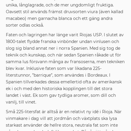
unika, långlagrade, och de mer ungdomligt fruktiga.
Oavsett stil används främst druvsorten viura (även kallad
macabeo) men garnacha blanca och ett gäng andra
sorter odlas också.
Faten och lagringen har länge varit ­Riojas USP. I slutet av
1800-talet flydde franska vin­bönder undan vinlusen och
slog sig bland ­annat ner i norra Spanien. Med sig tog de
teknik och kunskap, och när sedan Spanien råkade ut för
samma lus försvann många av fransoserna, men tekniken
blev kvar. Inklusive faten som var likadana 225-
literstunnor, ”barrique”, som användes i Bordeaux. I
Spanien tillverkades dessa emellertid ofta av amerikansk
ek i och med den historiska kopplingen till det stora
landet i väst. Ek som gav tydliga aromer, som dill och
vanilj, till vinet.
Små 225-litersfat är alltså är en relativt ny idé i Rioja. När
vinmakare i dag vill att jordmån och växtplats ska lysa
starkast använder de hellre stora, neutrala fat som inte