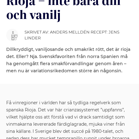
Rioja – inte bara dill
och vanilj
SKRIVET AV: ANDERS MELLDÉN RECEPT: JENS
LINDER
Dillkryddigt, vaniljosande och smakrikt rött, det är rioja
det. Eller? Nja. Svenskfavoriten från norra Spanien må
ha genomgått flera smakförvandlingar genom åren –
men nu är variationsrikedomen större än någonsin.
Få vinregioner i världen har så ­tydliga regelverk som
spanska Rioja. Det var här ­crianzasystemet ”uppfanns”,
vilket hjälpte oss att förstå vad vi drack ­samtidigt som
vinmakarna levererade färdiglagrade, mjuka ­viner från
sina källare. I Sverige blev det succé på 1980-talet, och
sedan dess har mycket ­tempranillo runnit under broarna.