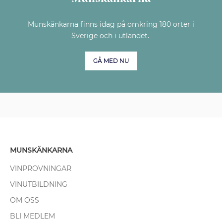
Munskänkarna finns idag på omkring 180 orter i
Sverige och i utlandet.
GÅ MED NU
MUNSKÄNKARNA
VINPROVNINGAR
VINUTBILDNING
OM OSS
BLI MEDLEM