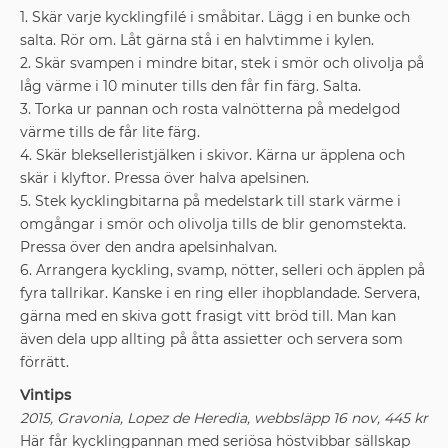
1. Skär varje kycklingfilé i småbitar. Lägg i en bunke och
salta. Rör om. Låt gärna stå i en halvtimme i kylen.
2. Skär svampen i mindre bitar, stek i smör och olivolja på
låg värme i 10 minuter tills den får fin färg. Salta.
3. Torka ur pannan och rosta valnötterna på medelgod
värme tills de får lite färg.
4. Skär blekselleristjälken i skivor. Kärna ur äpplena och
skär i klyftor. Pressa över halva apelsinen.
5. Stek kycklingbitarna på medelstark till stark värme i
omgångar i smör och olivolja tills de blir genomstekta.
Pressa över den andra apelsinhalvan.
6. Arrangera kyckling, svamp, nötter, selleri och äpplen på
fyra tallrikar. Kanske i en ring eller ihopblandade. Servera,
gärna med en skiva gott frasigt vitt bröd till. Man kan
även dela upp allting på åtta assietter och servera som
förrätt.
Vintips
2015, Gravonia, Lopez de Heredia,
webbsläpp 16 nov, 445 kr
Här får kycklingpannan med seriösa höstvibbar sällskap