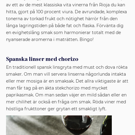
av ett av de mest ­klassiska vita vinerna från Rioja du kan
hitta, gjort på 100 procent viura. De avrundade, komplexa
tonerna av torkad frukt och nötighet härrör från den
långa lagringstiden på både fat och flaska. Förvänta dig
en evighetslång smak som harmonierar totalt med de
nyanserade aromerna i maträtten. Bingo!
Spanska linser med chorizo
En traditionell spansk linsgryta med must och dova rökta
smaker. Om man vill servera linserna någorlunda intakta
eller mer mosiga är en smaksak. Det allra viktigaste är att
man får tag på en äkta stekchorizo med mycket
paprikasmak. Om man sedan väjer en mild sådan eller en
mer chilihet är också en fråga om smak. Röda viner med
höstliga frukttoner ger grytan ett smakligt lyft.