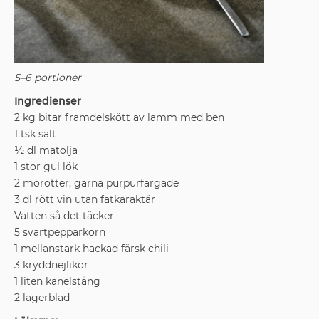
5–6 portioner
Ingredienser
2 kg bitar framdelskött av lamm med ben
1 tsk salt
½ dl matolja
1 stor gul lök
2 morötter, gärna purpurfärgade
3 dl rött vin utan fatkaraktär
Vatten så det täcker
5 svartpepparkorn
1 mellanstark hackad färsk chili
3 kryddnejlikor
1 liten kanelstång
2 lagerblad