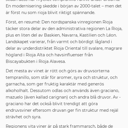
En modernisering skedde i början av 2000-talet – men det
är först nu som rioja blivit riktigt spännande.
Först, en resumé: Den nordspanska vin­regionen Rioja
täcker stora delar av den administrativa regionen La Rioja,
plus en liten del av Baskien, Navarra, Kastilien och Léon.
Land­skapet varierar, från varmt och bördigt ­lågland i
delar av underdistriktet Rioja Oriental till ­svalare, magrare
högland i Rioja Alta och havs­influenser från
Biscayabukten i Rioja Alavesa.
Det mesta av vinet är rött och görs av druv­sorterna
tempranillo, som står för aromer, syra och struktur, och
garnacha, som ger ­fruktig ­karaktär med generös
alkoholhalt. Dessutom odlas och används även graciano,
mazuelo (även kallad carignan) och andra blå druvor. Av ­
graciano har det också blivit trendigt att göra
endruvsviner eftersom druvan ger fin struktur med rejäl
strävhet och syra.
Regionens vita viner är på stark frammarsch, både de