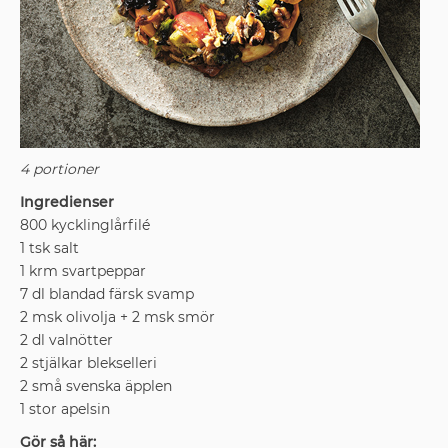
4 portioner
Ingredienser
800 kycklinglårfilé
1 tsk salt
1 krm svartpeppar
7 dl blandad färsk svamp
2 msk olivolja + 2 msk smör
2 dl valnötter
2 stjälkar blekselleri
2 små svenska äpplen
1 stor apelsin
Gör så här: