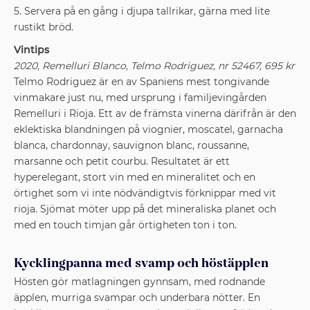
5. Servera på en gång i djupa tallrikar, gärna med lite
rustikt bröd.
Vintips
2020, Remelluri Blanco, Telmo Rodriguez, nr 52467, 695 kr
Telmo Rodriguez är en av Spaniens mest tongivande
vinmakare just nu, med ursprung i familjevingården
Remelluri i Rioja. Ett av de främsta vinerna därifrån är den
eklektiska blandningen på viognier, moscatel, garnacha
blanca, chardonnay, sauvignon blanc, roussanne,
marsanne och petit courbu. Resultatet är ett
hyperelegant, stort vin med en mineralitet och en
örtighet som vi inte nödvändigtvis förknippar med vit
rioja. Sjömat möter upp på det mineraliska planet och
med en touch timjan går örtigheten ton i ton.
Kycklingpanna med svamp och höstäpplen
Hösten gör matlagningen gynnsam, med rodnande
äpplen, murriga svampar och underbara nötter. En