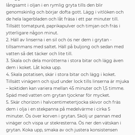
långsamt i oljan i en rymlig gryta tills den blir
genomskinlig och börjar dofta gott. Lägg i vitlöken och
de hela lager­bladen och låt fräsa i ett par minuter till.
Tillsätt tomatpuré, paprikapulver och timjan och fräs i
ytterligare någon minut.
2. Häll av linserna i en sil och ös ner dem i grytan ­
tillsammans med saltet. Häll på buljong och sedan med
vatten så det täcker och lite till.
3. Skala och dela morötterna i stora bitar och lägg även
dem i koket. Låt koka upp.
4. Skala potatisen, skär i stora bitar och lägg i koket.
Tillsätt vinägern och sjud under lock tills linserna är mjuka
– ­koktiden kan variera mellan 45 minuter och 1,5 timme.
Späd med vatten om grytan tjocknar för mycket.
5. Skär chorizon i halvcentimetertjocka skivor och fräs
dem i olja i en stekpanna på medelvärme i cirka 5
minuter. Ös över korven i grytan. Skölj ur pannan med
vinäger och vispa ur stekresterna. Ös ner den vätskan i
grytan. Koka upp, smaka av och justera konsistensen