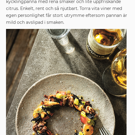
kycklingpanna med rena smaker och lite uppfriskande
citrus. Enkelt, rent och så njutbart. Torra vita viner med
egen personlighet får stort utrymme eftersom pannan är
mild och avslipad i smaken.