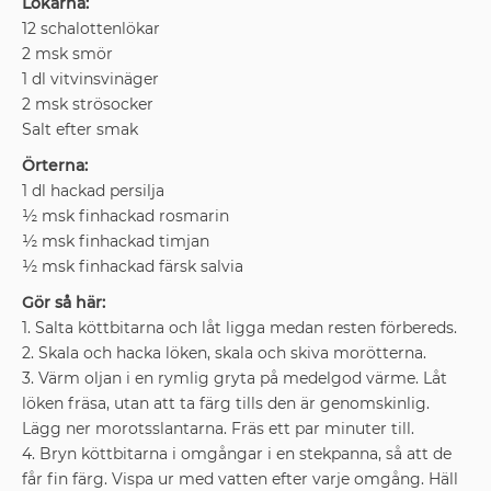
Lökarna:
12 schalottenlökar
2 msk smör
1 dl vitvinsvinäger
2 msk strösocker
Salt efter smak
Örterna:
1 dl hackad persilja
½ msk finhackad rosmarin
½ msk finhackad timjan
½ msk finhackad färsk salvia
Gör så här:
1. Salta köttbitarna och låt ligga medan resten förbereds.
2. Skala och hacka löken, skala och skiva morötterna.
3. Värm oljan i en rymlig gryta på medelgod värme. Låt
löken fräsa, utan att ta färg tills den är genomskinlig.
Lägg ner morotsslantarna. Fräs ett par minuter till.
4. Bryn köttbitarna i omgångar i en stekpanna, så att de
får fin färg. Vispa ur med vatten efter varje omgång. Häll