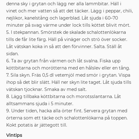
denna sky i grytan och lägg ner alla lammbitar. Häll i
vinet och mer vatten så att det täcker. Lägg i peppar, chili,
nejlikor, kanelstång och lagerblad. Låt sjuda i 60–70
minuter på svag värme under lock tills köttet blivit mört.
5. I stekpannan. Smörstek de skalade schalotten­lökarna
tills de får lite färg. Häll på vinäger och strö över socker.
Låt vätskan koka in så att den förvinner. Salta. Ställ åt
sidan.
6. Ta av grytan från värmen och låt svalna. Fiska upp
köttbitarna och morötterna med en hålslev eller en tång.
7. Sila skyn. Fräs 0,5 dl vetemjöl med smör i grytan. Vispa
ihop så det blir slätt. Häll ner skyn lite taget. Låt sjuda tills
vätskan tjocknar. Smaka av med salt.
8. Lägg tillbaka köttbitarna och morotsslantarna. Låt
alltsammans sjuda i 5 minuter.
9. Under tiden, hacka alla örter fint. Servera grytan med
örterna som ett täcke och schalottenlökarna på toppen.
Kokt potatis är jättegott till.
Vintips