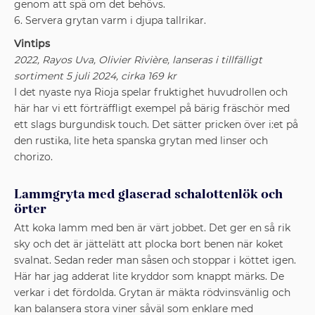
genom att spä
om det behövs.
6. Servera grytan varm i djupa tallrikar.
Vintips
2022, Rayos Uva, Olivier Rivière, lanseras i tillfälligt
sortiment 5 juli 2024, cirka 169 kr
I det nyaste nya Rioja spelar fruktighet huvudrollen och
här har vi ett förträffligt exempel på bärig fräschör med
ett slags burgundisk touch. Det sätter pricken över i:et på
den rustika, lite heta spanska grytan med linser och
chorizo.
Lammgryta med glaserad schalottenlök och
örter
Att koka lamm med ben är värt jobbet. Det ger en så rik
sky och det är jättelätt att plocka bort benen när koket
svalnat. Sedan reder man såsen och stoppar i köttet igen.
Här har jag adderat lite kryddor som knappt märks. De
verkar i det fördolda. Grytan är mäkta rödvinsvänlig och
kan balansera stora viner såväl som enklare med