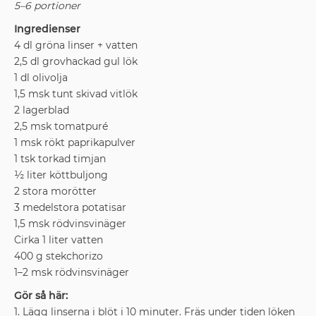
5–6 portioner
Ingredienser
4 dl gröna linser + vatten
2,5 dl grovhackad gul lök
1 dl olivolja
1,5 msk tunt skivad vitlök
2 lagerblad
2,5 msk tomatpuré
1 msk rökt paprikapulver
1 tsk torkad timjan
½ liter köttbuljong
2 stora morötter
3 medelstora potatisar
1,5 msk rödvinsvinäger
Cirka 1 liter vatten
400 g stekchorizo
1–2 msk rödvinsvinäger
Gör så här:
1. Lägg linserna i blöt i 10 minuter. Fräs under tiden löken