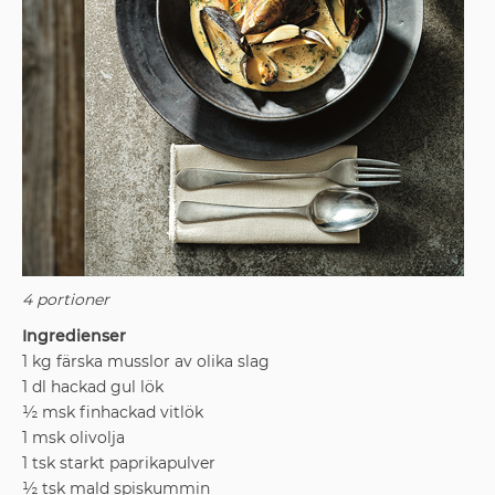
4 portioner
Ingredienser
1 kg färska musslor av olika slag
1 dl hackad gul lök
½ msk finhackad vitlök
1 msk olivolja
1 tsk starkt paprikapulver
½ tsk mald spiskummin