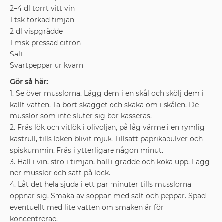
2–4 dl torrt vitt vin
1 tsk torkad timjan
2 dl vispgrädde
1 msk pressad citron
Salt
Svartpeppar ur kvarn
Gör så här:
1. Se över musslorna. Lägg dem i en skål och skölj dem i
kallt vatten. Ta bort skägget och skaka om i skålen. De
musslor som inte sluter sig bör kasseras.
2. Fräs lök och vitlök i olivoljan, på låg värme i en rymlig
kastrull, tills löken blivit mjuk. Tillsätt paprikapulver och
spiskummin. Fräs i ytterligare någon minut.
3. Häll i vin, strö i timjan, häll i grädde och koka upp. Lägg
ner musslor och sätt på lock.
4. Låt det hela sjuda i ett par minuter tills musslorna
öppnar sig. Smaka av soppan med salt och peppar. Späd
eventuellt med lite vatten om smaken är för
koncentrerad.