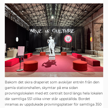
Bakom det skira draperiet som avskiljer entrén från den
gamla stationshallen, skymtar på ena sidan
provningslokalen med ett centralt bord längs hela lokalen
där samtliga 551 olika viner står uppställda. Bordet
inramas av uppdukade provningsplatser för samtliga 350