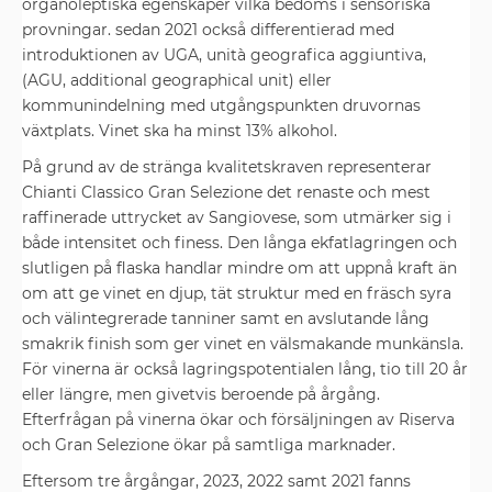
organoleptiska egenskaper vilka bedöms i sensoriska
provningar. sedan 2021 också differentierad med
introduktionen av UGA, unità geografica aggiuntiva,
(AGU, additional geographical unit) eller
kommunindelning med utgångspunkten druvornas
växtplats. Vinet ska ha minst 13% alkohol.
På grund av de stränga kvalitetskraven representerar
Chianti Classico Gran Selezione det renaste och mest
raffinerade uttrycket av Sangiovese, som utmärker sig i
både intensitet och finess. Den långa ekfatlagringen och
slutligen på flaska handlar mindre om att uppnå kraft än
om att ge vinet en djup, tät struktur med en fräsch syra
och välintegrerade tanniner samt en avslutande lång
smakrik finish som ger vinet en välsmakande munkänsla.
För vinerna är också lagringspotentialen lång, tio till 20 år
eller längre, men givetvis beroende på årgång.
Efterfrågan på vinerna ökar och försäljningen av Riserva
och Gran Selezione ökar på samtliga marknader.
Eftersom tre årgångar, 2023, 2022 samt 2021 fanns