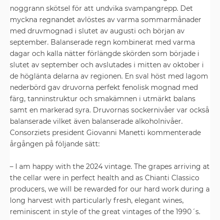
noggrann skötsel för att undvika svampangrepp. Det
myckna regnandet avlöstes av varma sommarmånader
med druvmognad i slutet av augusti och början av
september. Balanserade regn kombinerat med varma
dagar och kalla nätter förlängde skörden som började i
slutet av september och avslutades i mitten av oktober i
de höglänta delarna av regionen. En sval höst med lagom
nederbörd gav druvorna perfekt fenolisk mognad med
färg, tanninstruktur och smakämnen i utmärkt balans
samt en markerad syra. Druvornas sockernivåer var också
balanserade vilket även balanserade alkoholnivåer.
Consorziets president Giovanni Manetti kommenterade
årgången på följande sätt:
– I am happy with the 2024 vintage. The grapes arriving at
the cellar were in perfect health and as Chianti Classico
producers, we will be rewarded for our hard work during a
long harvest with particularly fresh, elegant wines,
reminiscent in style of the great vintages of the 1990´s.