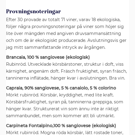
Provningsnoteringar
Efter 30 provade av totalt 71 viner, varav 18 ekologiska,
följer några provningsnoteringar på viner som höjer sig
lite över mängden med angiven druvsammansättning
och om de är ekologiskt producerade. Avslutningsvis ger
jag mitt sammanfattande intryck av årgången.
Brancaia, 100 % sangiovese (ekologisk)
Rubinröd. Utvecklade körsbärstoner, struktur i doft, viss
kärnighet, angenäm doft. Fräsch fruktighet, syran fräsch,
tanninerna inflätade, hänger kvar i avslutningen. Bra vin.
Capraia, 90% sangiovese, 5 % canaiolo, 5 % colorino
Mörkt rubinröd. Körsbär, kryddighet, med lite kraft.
Körsbärsfruktighet, syran på, tanninerna greppiga, som
hänger kvar. Strukturerat vin som ännu inte är riktigt
sammanbundet, men som kommer att bli utmärkt.
Carpineta Fontalpino,100 % sangiovese (ekologisk)
Mörkt rubinröd. Mogna röda körsbär, lätt rostade toner,