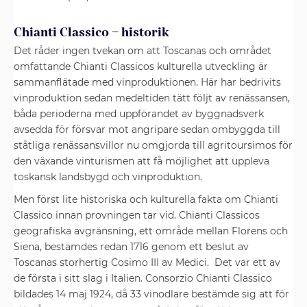
Chianti Classico – historik
Det råder ingen tvekan om att Toscanas och området
omfattande Chianti Classicos kulturella utveckling är
sammanflätade med vinproduktionen. Här har bedrivits
vinproduktion sedan medeltiden tätt följt av renässansen,
båda perioderna med uppförandet av byggnadsverk
avsedda för försvar mot angripare sedan ombyggda till
ståtliga renässansvillor nu omgjorda till agritoursimos för
den växande vinturismen att få möjlighet att uppleva
toskansk landsbygd och vinproduktion.
Men först lite historiska och kulturella fakta om Chianti
Classico innan provningen tar vid. Chianti Classicos
geografiska avgränsning, ett område mellan Florens och
Siena, bestämdes redan 1716 genom ett beslut av
Toscanas storhertig Cosimo III av Medici. Det var ett av
de första i sitt slag i Italien. Consorzio Chianti Classico
bildades 14 maj 1924, då 33 vinodlare bestämde sig att för