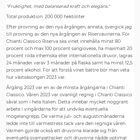
"Fruktighet, med balanserad kraft och elegans."
Total produktion: 200 000 hektoliter
Efter provning av den nya årgången, annata, övergick jag
till provning av den nya årgången av Riservavinerna. För
Chianti Classico Riserva ska vinet innehålla minst 80
procent och max 100 procent sangiovese, ha maximalt 20
procent röda inhemska eller internationella druvor, lagras
24 månader varav 3 månader på flaska samt ha minst 12,5
procent alkohol. För att förstå vinet bättre bör man veta
hur växtsäsongen 2023 var.
Årgång 2023 var en av de minsta årgångarna i Chianti
Classico. Våren 2023 var ovanligt regnig i Chianti Classico
såväl som i hela Italien. Detta innebar mycket noggrant
arbete i vingårdarna för att undvika eventuella
mögelangrepp. De varma juli- och augustimånaderna
ledde inte till värmestress tack vare den regniga våren.
Värmen gjorde också att druvorna klarade sig från
eventuella svampattacker och druvorna nådde optimal