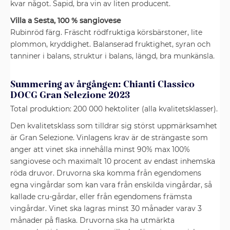
kvar något. Sapid, bra vin av liten producent.
Villa a Sesta, 100 % sangiovese
Rubinröd färg. Fräscht rödfruktiga körsbärstoner, lite
plommon, kryddighet. Balanserad fruktighet, syran och
tanniner i balans, struktur i balans, längd, bra munkänsla.
Summering av årgången: Chianti Classico
DOCG Gran Selezione 2023
Total produktion: 200 000 hektoliter (alla kvalitetsklasser).
Den kvalitetsklass som tilldrar sig störst uppmärksamhet
är Gran Selezione. Vinlagens krav är de strängaste som
anger att vinet ska innehålla minst 90% max 100%
sangiovese och maximalt 10 procent av endast inhemska
röda druvor. Druvorna ska komma från egendomens
egna vingårdar som kan vara från enskilda vingårdar, så
kallade cru-gårdar, eller från egendomens främsta
vingårdar. Vinet ska lagras minst 30 månader varav 3
månader på flaska. Druvorna ska ha utmärkta