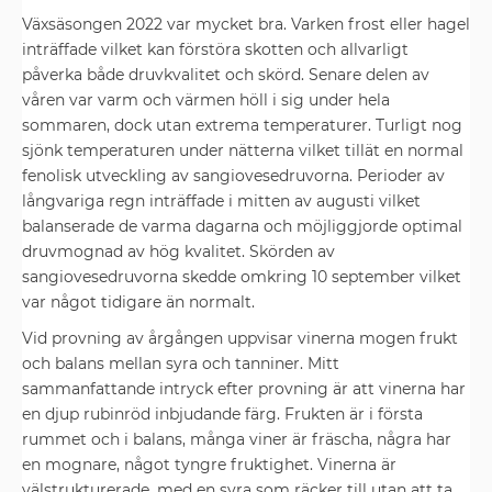
Växsäsongen 2022 var mycket bra. Varken frost eller hagel
inträffade vilket kan förstöra skotten och allvarligt
påverka både druvkvalitet och skörd. Senare delen av
våren var varm och värmen höll i sig under hela
sommaren, dock utan extrema temperaturer. Turligt nog
sjönk temperaturen under nätterna vilket tillät en normal
fenolisk utveckling av sangiovesedruvorna. Perioder av
långvariga regn inträffade i mitten av augusti vilket
balanserade de varma dagarna och möjliggjorde optimal
druvmognad av hög kvalitet. Skörden av
sangiovesedruvorna skedde omkring 10 september vilket
var något tidigare än normalt.
Vid provning av årgången uppvisar vinerna mogen frukt
och balans mellan syra och tanniner. Mitt
sammanfattande intryck efter provning är att vinerna har
en djup rubinröd inbjudande färg. Frukten är i första
rummet och i balans, många viner är fräscha, några har
en mognare, något tyngre fruktighet. Vinerna är
välstrukturerade, med en syra som räcker till utan att ta