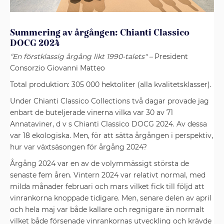
Summering av årgången: Chianti Classico
DOCG 2024
“En förstklassig årgång likt 1990-talets" –
President
Consorzio Giovanni Matteo
Total produktion: 305 000 hektoliter (alla kvalitetsklasser).
Under Chianti Classico Collections två dagar provade jag
enbart de buteljerade vinerna vilka var 30 av 71
Annataviner, d v s Chianti Classico DOCG 2024. Av dessa
var 18 ekologiska. Men, för att sätta årgången i perspektiv,
hur var växtsäsongen för årgång 2024?
Årgång 2024 var en av de volymmässigt största de
senaste fem åren. Vintern 2024 var relativt normal, med
milda månader februari och mars vilket fick till följd att
vinrankorna knoppade tidigare. Men, senare delen av april
och hela maj var både kallare och regnigare än normalt
vilket både försenade vinrankornas utveckling och krävde