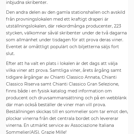
inbjudna skribenter.
Den andra delen av den gamla stationshallen och avskild
från provningslokalen med ett kraftigt draperi är
utställningslokalen, där rekordmånga producenter, 223
stycken, välkomnar såväl skribenter under de två dagarna
som allmänhet under tisdagen för att prova deras viner.
Eventet är omåttligt populärt och biljetterna säljs fort
slut.
Efter att ha valt en plats i lokalen är det dags att välja
vilka viner att prova. Samtliga viner, årets årgång samt
tidigare årgångar av Chianti Classico Annata, Chianti
Classico Riserva samt Chianti Classico Gran Selezione,
finns både i en fysisk katalog med information om
producent och druvsammansättning och på en webblänk
där man också beställer de viner man vill prova.
Beställningen skickas till en sommelier som tar emot den,
plockar vinerna från det centrala bordet och levererar
vinerna. En utmärkt service av Associazione Italiana
Sommelier(AIS). Grazie Mille!