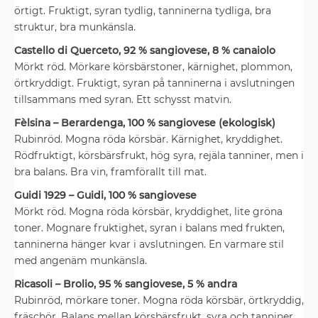
örtigt. Fruktigt, syran tydlig, tanninerna tydliga, bra
struktur, bra munkänsla.
Castello di Querceto, 92 % sangiovese, 8 % canaiolo
Mörkt röd. Mörkare körsbärstoner, kärnighet, plommon,
örtkryddigt. Fruktigt, syran på tanninerna i avslutningen
tillsammans med syran. Ett schysst matvin.
Fèlsina – Berardenga, 100 % sangiovese (ekologisk)
Rubinröd. Mogna röda körsbär. Kärnighet, kryddighet.
Rödfruktigt, körsbärsfrukt, hög syra, rejäla tanniner, men i
bra balans. Bra vin, framförallt till mat.
Guidi 1929 – Guidi, 100 % sangiovese
Mörkt röd. Mogna röda körsbär, kryddighet, lite gröna
toner. Mognare fruktighet, syran i balans med frukten,
tanninerna hänger kvar i avslutningen. En varmare stil
med angenäm munkänsla.
Ricasoli – Brolio, 95 % sangiovese, 5 % andra
Rubinröd, mörkare toner. Mogna röda körsbär, örtkryddig,
fräschör. Balans mellan körsbärsfrukt, syra och tanniner