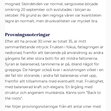
mognad. Skördetiden var normal, sangiovese började
omkring 20 september och avslutades i början av
oktober. På grund av den regniga våren var kvantiteten
lägre än normalt, men druvkvaliteten var mycket bra.
Provningsnoteringar
Efter att ha provat 30 viner av totalt 35, är mitt
sammanfattande intryck: Frukten i fokus, fatlagringen är
nedtonad, framför allt beroende på användning av andra
gångens fat eller stora botti för att mildra fattonerna.
Syran är balanserad, tanninerna är på, ibland något för
greppiga. De hänger också kvar i avslutningen vilket i en
del fall blir störande, i andra fall balanseras vinet upp,
framför allt tillsammans med eventuellt mat. Fruktighet,
med balanserad kraft och elegans. En årgång med
struktur och angenäm munkänsla. Känns som ”Back to
the roots”.
Här följer provningsnoteringar från ett antal viner med