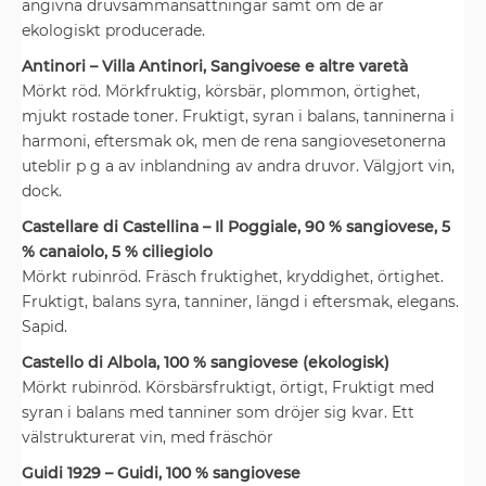
angivna druvsammansättningar samt om de är
ekologiskt producerade.
Antinori – Villa Antinori, Sangivoese e altre varetà
Mörkt röd. Mörkfruktig, körsbär, plommon, örtighet,
mjukt rostade toner. Fruktigt, syran i balans, tanninerna i
harmoni, eftersmak ok, men de rena sangiovesetonerna
uteblir p g a av inblandning av andra druvor. Välgjort vin,
dock.
Castellare di Castellina – Il Poggiale, 90 % sangiovese, 5
% canaiolo, 5 % ciliegiolo
Mörkt rubinröd. Fräsch fruktighet, kryddighet, örtighet.
Fruktigt, balans syra, tanniner, längd i eftersmak, elegans.
Sapid.
Castello di Albola, 100 % sangiovese (ekologisk)
Mörkt rubinröd. Körsbärsfruktigt, örtigt, Fruktigt med
syran i balans med tanniner som dröjer sig kvar. Ett
välstrukturerat vin, med fräschör
Guidi 1929 – Guidi, 100 % sangiovese