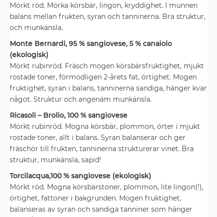
Mörkt röd. Mörka körsbär, lingon, kryddighet. I munnen
balans mellan frukten, syran och tanninerna. Bra struktur,
och munkänsla.
Monte Bernardi, 95 % sangiovese, 5 % canaiolo
(ekologisk)
Mörkt rubinröd. Fräsch mogen körsbärsfruktighet, mjukt
rostade toner, förmodligen 2-årets fat, örtighet. Mogen
fruktighet, syran i balans, tanninerna sandiga, hänger kvar
något. Struktur och angenäm munkänsla.
Ricasoli – Brolio, 100 % sangiovese
Mörkt rubinröd. Mogna körsbär, plommon, örter i mjukt
rostade toner, allt i balans. Syran balanserar och ger
fräschör till frukten, tanninerna strukturerar vinet. Bra
struktur, munkänsla, sapid!
Torcilacqua,100 % sangiovese (ekologisk)
Mörkt röd. Mogna körsbärstoner, plommon, lite lingon(!),
örtighet, fattoner i bakgrunden. Mogen fruktighet,
balanseras av syran och sandiga tanniner som hänger