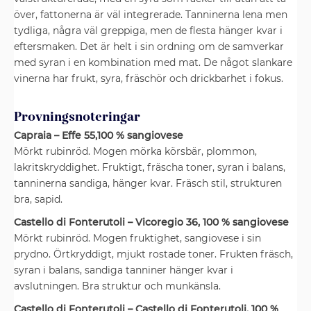
över, fattonerna är väl integrerade. Tanninerna lena men
tydliga, några väl greppiga, men de flesta hänger kvar i
eftersmaken. Det är helt i sin ordning om de samverkar
med syran i en kombination med mat. De något slankare
vinerna har frukt, syra, fräschör och drickbarhet i fokus.
Provningsnoteringar
Capraia – Effe 55,100 % sangiovese
Mörkt rubinröd. Mogen mörka körsbär, plommon,
lakritskryddighet. Fruktigt, fräscha toner, syran i balans,
tanninerna sandiga, hänger kvar. Fräsch stil, strukturen
bra, sapid.
Castello di Fonterutoli – Vicoregio 36, 100 % sangiovese
Mörkt rubinröd. Mogen fruktighet, sangiovese i sin
prydno. Örtkryddigt, mjukt rostade toner. Frukten fräsch,
syran i balans, sandiga tanniner hänger kvar i
avslutningen. Bra struktur och munkänsla.
Castello di Fonterutoli – Castello di Fonterutoli, 100 %