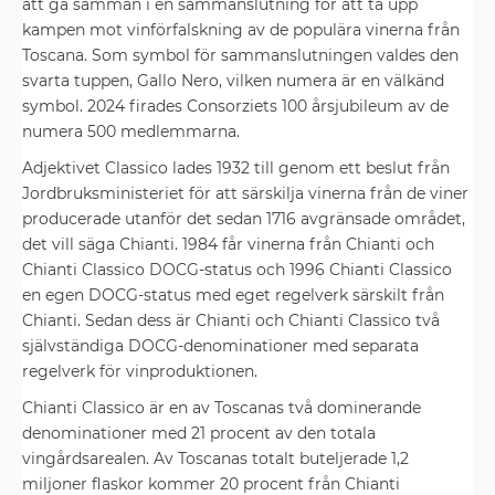
att gå samman i en sammanslutning för att ta upp
kampen mot vinförfalskning av de populära vinerna från
Toscana. Som symbol för sammanslutningen valdes den
svarta tuppen, Gallo Nero, vilken numera är en välkänd
symbol. 2024 firades Consorziets 100 årsjubileum av de
numera 500 medlemmarna.
Adjektivet Classico lades 1932 till genom ett beslut från
Jordbruksministeriet för att särskilja vinerna från de viner
producerade utanför det sedan 1716 avgränsade området,
det vill säga Chianti. 1984 får vinerna från Chianti och
Chianti Classico DOCG-status och 1996 Chianti Classico
en egen DOCG-status med eget regelverk särskilt från
Chianti. Sedan dess är Chianti och Chianti Classico två
självständiga DOCG-denominationer med separata
regelverk för vinproduktionen.
Chianti Classico är en av Toscanas två dominerande
denominationer med 21 procent av den totala
vingårdsarealen. Av Toscanas totalt buteljerade 1,2
miljoner flaskor kommer 20 procent från Chianti