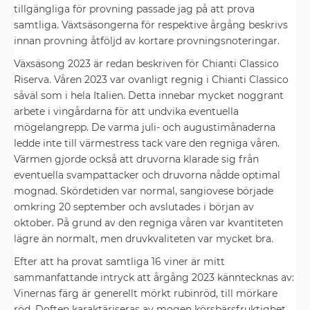
tillgängliga för provning passade jag på att prova
samtliga. Växtsäsongerna för respektive årgång beskrivs
innan provning åtföljd av kortare provningsnoteringar.
Växsäsong 2023 är redan beskriven för Chianti Classico
Riserva. Våren 2023 var ovanligt regnig i Chianti Classico
såväl som i hela Italien. Detta innebar mycket noggrant
arbete i vingårdarna för att undvika eventuella
mögelangrepp. De varma juli- och augustimånaderna
ledde inte till värmestress tack vare den regniga våren.
Värmen gjorde också att druvorna klarade sig från
eventuella svampattacker och druvorna nådde optimal
mognad. Skördetiden var normal, sangiovese började
omkring 20 september och avslutades i början av
oktober. På grund av den regniga våren var kvantiteten
lägre än normalt, men druvkvaliteten var mycket bra.
Efter att ha provat samtliga 16 viner är mitt
sammanfattande intryck att årgång 2023 känntecknas av:
Vinernas färg är generellt mörkt rubinröd, till mörkare
röd. Doften karaktäriseras av mogen körsbärsfruktighet,