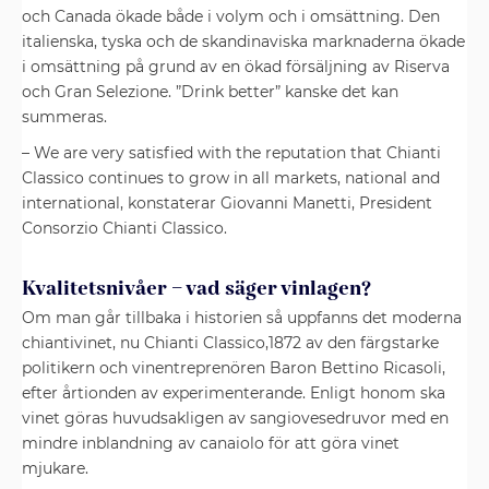
och Canada ökade både i volym och i omsättning. Den
italienska, tyska och de skandinaviska marknaderna ökade
i omsättning på grund av en ökad försäljning av Riserva
och Gran Selezione. ”Drink better” kanske det kan
summeras.
– We are very satisfied with the reputation that Chianti
Classico continues to grow in all markets, national and
international, konstaterar Giovanni Manetti, President
Consorzio Chianti Classico.
Kvalitetsnivåer – vad säger vinlagen?
Om man går tillbaka i historien så uppfanns det moderna
chiantivinet, nu Chianti Classico,1872 av den färgstarke
politikern och vinentreprenören Baron Bettino Ricasoli,
efter årtionden av experimenterande. Enligt honom ska
vinet göras huvudsakligen av sangiovesedruvor med en
mindre inblandning av canaiolo för att göra vinet
mjukare.