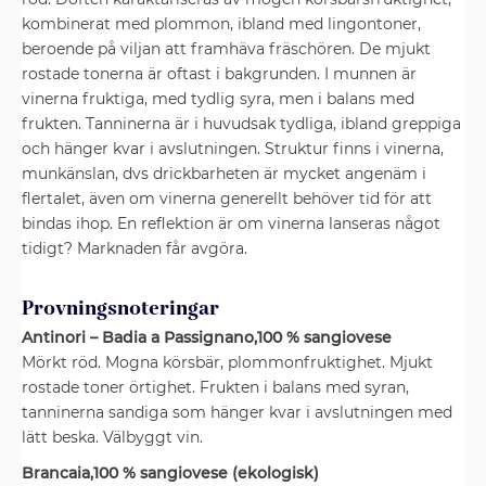
kombinerat med plommon, ibland med lingontoner,
beroende på viljan att framhäva fräschören. De mjukt
rostade tonerna är oftast i bakgrunden. I munnen är
vinerna fruktiga, med tydlig syra, men i balans med
frukten. Tanninerna är i huvudsak tydliga, ibland greppiga
och hänger kvar i avslutningen. Struktur finns i vinerna,
munkänslan, dvs drickbarheten är mycket angenäm i
flertalet, även om vinerna generellt behöver tid för att
bindas ihop. En reflektion är om vinerna lanseras något
tidigt? Marknaden får avgöra.
Provningsnoteringar
Antinori – Badia a Passignano,100 % sangiovese
Mörkt röd. Mogna körsbär, plommonfruktighet. Mjukt
rostade toner örtighet. Frukten i balans med syran,
tanninerna sandiga som hänger kvar i avslutningen med
lätt beska. Välbyggt vin.
Brancaia,100 % sangiovese (ekologisk)