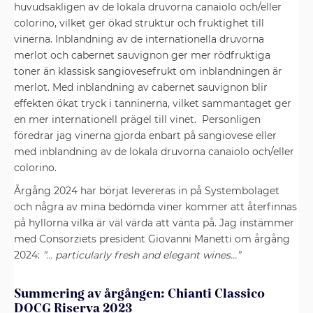
huvudsakligen av de lokala druvorna canaiolo och/eller
colorino, vilket ger ökad struktur och fruktighet till
vinerna. Inblandning av de internationella druvorna
merlot och cabernet sauvignon ger mer rödfruktiga
toner än klassisk sangiovesefrukt om inblandningen är
merlot. Med inblandning av cabernet sauvignon blir
effekten ökat tryck i tanninerna, vilket sammantaget ger
en mer internationell prägel till vinet. Personligen
föredrar jag vinerna gjorda enbart på sangiovese eller
med inblandning av de lokala druvorna canaiolo och/eller
colorino.
Årgång 2024 har börjat levereras in på Systembolaget
och några av mina bedömda viner kommer att återfinnas
på hyllorna vilka är väl värda att vänta på. Jag instämmer
med Consorziets president Giovanni Manetti om årgång
2024:
”… particularly fresh and elegant wines…”
Summering av årgången: Chianti Classico
DOCG Riserva 2023