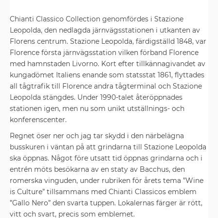
Chianti Classico Collection genomfördes i Stazione
Leopolda, den nedlagda järnvägsstationen i utkanten av
Florens centrum. Stazione Leopolda, färdigställd 1848, var
Florence första järnvägsstation vilken förband Florence
med hamnstaden Livorno. Kort efter tillkännagivandet av
kungadömet Italiens enande som statsstat 1861, flyttades
all tågtrafik till Florence andra tågterminal och Stazione
Leopolda stängdes. Under 1990-talet återöppnades
stationen igen, men nu som unikt utställnings- och
konferenscenter.
Regnet öser ner och jag tar skydd i den närbelägna
busskuren i väntan på att grindarna till Stazione Leopolda
ska öppnas. Något före utsatt tid öppnas grindarna och i
entrén möts besökarna av en staty av Bacchus, den
romerska vinguden, under rubriken för årets tema ”Wine
is Culture” tillsammans med Chianti Classicos emblem
”Gallo Nero” den svarta tuppen. Lokalernas färger är rött,
vitt och svart, precis som emblemet.