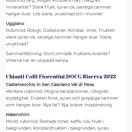
Rubinröd färg. Mogen körsbärsfrukt, rökighet,
mineralitet? Slank frukt, syran ok, sandiga tanniner
hänger kvar. Lite slank, urvattnad stil i munnen
Uggiano
Rubinröd. Rökigt, Godistoner, Körsbär, örter, Frukten
slank syran ok, sandiga tanniner hänger kvar. Slank,
urvattnad?
Sammanfattning: Stort område, fruktens kvalitet?
Vinerna har en utspädd känsla.
Chianti Colli Fiorentini DOCG Riserva 2023
Castelvecchio in San Casciano Val di Pesa
Mörkare rubinröd. Mogna kärsbärstoner, rökighet,
kryddighet. Frukten först, syran och greppiga tanniner
som hänger kvar. Nya fat? Nja, kräver ihopbindning.
Malenchini
Mörkt rubinröd. Rostade toner, kaffe, rök, frukt i
bakgrunden. Körsbärsfrukten i bakgrunden, syran,