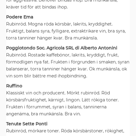
kräver tid för att bindas ihop.
Podere Ema
Rubinröd. Mogna röda körsbär, lakrits, kryddighet.
Fruktigt, balans syra, fylligare, extraktrikare vin, bra syra,
torra tanniner hänger kvar. Bra munkänsla.
Poggiotondo Soc. Agricola SRL di Alberto Antonini
Rubinröd. Rostade kaffebönor, lakrits, kryddigt, frukt,
förmodligen nya fat. Frukten i förgrunden i smaken, syran
balanserar, torra tanniner hänger kvar. Ok munkänsla, ok
vin som blir bättre med ihopbindning.
Ruffino
Klassiskt vin och producent. Mörkt rubinröd. Röd
körsbärsfruktighet, kärnigt, lingon. Lätt rökiga toner.
Frukten i förrummet, syran i balans, tanninerna
angenäma, bra munkänsla. Bra vin.
Tenute Sette Ponti
Rubinröd, mörkare toner. Röda körsbärstoner, rökighet,