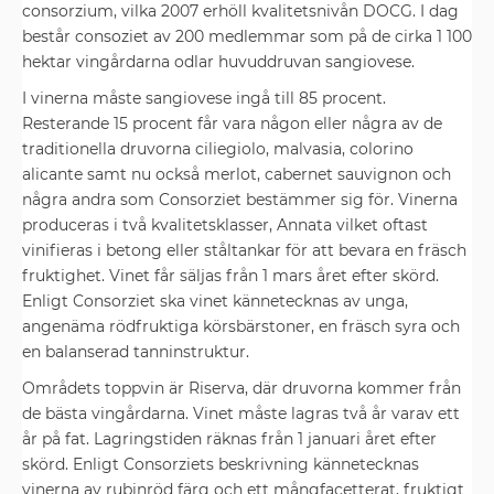
consorzium, vilka 2007 erhöll kvalitetsnivån DOCG. I dag
består consoziet av 200 medlemmar som på de cirka 1 100
hektar vingårdarna odlar huvuddruvan sangiovese.
I vinerna måste sangiovese ingå till 85 procent.
Resterande 15 procent får vara någon eller några av de
traditionella druvorna ciliegiolo, malvasia, colorino
alicante samt nu också merlot, cabernet sauvignon och
några andra som Consorziet bestämmer sig för. Vinerna
produceras i två kvalitetsklasser, Annata vilket oftast
vinifieras i betong eller ståltankar för att bevara en fräsch
fruktighet. Vinet får säljas från 1 mars året efter skörd.
Enligt Consorziet ska vinet kännetecknas av unga,
angenäma rödfruktiga körsbärstoner, en fräsch syra och
en balanserad tanninstruktur.
Områdets toppvin är Riserva, där druvorna kommer från
de bästa vingårdarna. Vinet måste lagras två år varav ett
år på fat. Lagringstiden räknas från 1 januari året efter
skörd. Enligt Consorziets beskrivning kännetecknas
vinerna av rubinröd färg och ett mångfacetterat, fruktigt