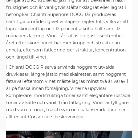
temperaturkontrollerad jäsning för att bevara en fräsch
fruktighet och är vanligtvis ståltankslagrat eller lagrat i
betongkar. Chianti Superiore DOCG får produceras i
samtliga områden givet vinlagens regler följs vilka är ett
lägre skördeuttag och 12 procent alkoholhalt samt 12
månaders lagring. Vinet får säljas tidigast i september
året efter skörd. Vinet har mer kropp och struktur än
annata, eftersom fatlagring ger struktur, koncentration
och längd till vinet.
I Chianti DOCG Riserva används noggrant utvalda
druvklasar, längre jästid med skalrester, samt noggrant
faturval eftersom vinet måste lagras minst två år varav 1
år på flaska innan försäljning. Vinerna uppvisar
komplexare, mörkfruktiga toner samt elegantare rostade
toner av kaffe och vanilj från fatlagring. Vinet är fylligare,
med varma toner, fräsch syra och balanserade tanniner,
allt enligt Consorziets beskrivningar.