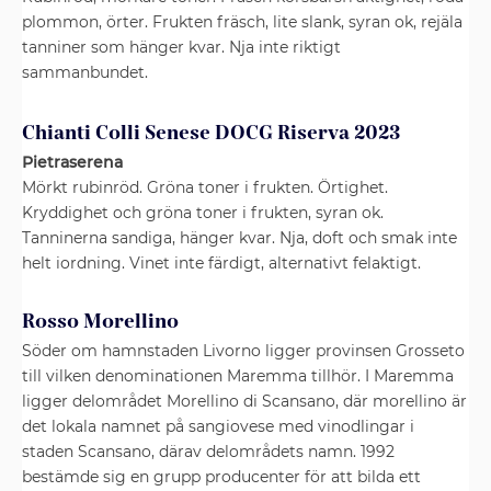
plommon, örter. Frukten fräsch, lite slank, syran ok, rejäla
tanniner som hänger kvar. Nja inte riktigt
sammanbundet.
Chianti Colli Senese DOCG Riserva 2023
Pietraserena
Mörkt rubinröd. Gröna toner i frukten. Örtighet.
Kryddighet och gröna toner i frukten, syran ok.
Tanninerna sandiga, hänger kvar. Nja, doft och smak inte
helt iordning. Vinet inte färdigt, alternativt felaktigt.
Rosso Morellino
Söder om hamnstaden Livorno ligger provinsen Grosseto
till vilken denominationen Maremma tillhör. I Maremma
ligger delområdet Morellino di Scansano, där morellino är
det lokala namnet på sangiovese med vinodlingar i
staden Scansano, därav delområdets namn. 1992
bestämde sig en grupp producenter för att bilda ett