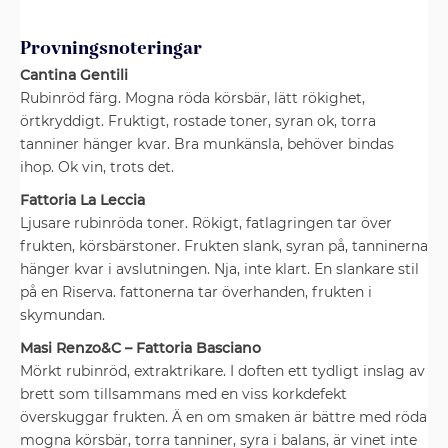
Provningsnoteringar
Cantina Gentili
Rubinröd färg. Mogna röda körsbär, lätt rökighet,
örtkryddigt. Fruktigt, rostade toner, syran ok, torra
tanniner hänger kvar. Bra munkänsla, behöver bindas
ihop. Ok vin, trots det.
Fattoria La Leccia
Ljusare rubinröda toner. Rökigt, fatlagringen tar över
frukten, körsbärstoner. Frukten slank, syran på, tanninerna
hänger kvar i avslutningen. Nja, inte klart. En slankare stil
på en Riserva. fattonerna tar överhanden, frukten i
skymundan.
Masi Renzo&C – Fattoria Basciano
Mörkt rubinröd, extraktrikare. I doften ett tydligt inslag av
brett som tillsammans med en viss korkdefekt
överskuggar frukten. Ä en om smaken är bättre med röda
mogna körsbär, torra tanniner, syra i balans, är vinet inte