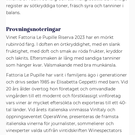
register av sötkryddiga toner, fräsch syra och tanniner i
balans.
Provningsnoteringar
Vinet Fattoria Le Pupille Riserva 2023 har en mörkt
rubinröd färg. I doften en örtkryddighet, med en slank
fruktighet, med doft och smak av röda frukter, kryddor
och lakrits. Eftersmaken är lång med sandiga tanniner
som hänger kvar. Välsmakande med bra munkänsla.
Fattoria Le Pupille har varit i familjens ägo i generationer
och drivs sedan 1985 av Elisabetta Geppetti med barn. Vid
20 års ålder övertog hon företaget och omvandlade
vingården till ett modernt och förstklassigt vinföretag
vars viner är mycket eftersökta och exporteras till ett 40-
tal länder. Vid årets italienska vinmässa VinItaly och
öppningseventet OperaWine, presenteras de främsta
italienska vinerna för journalister, sommelierer och
vinexperter valda utifrån vintidskriften Winespectators