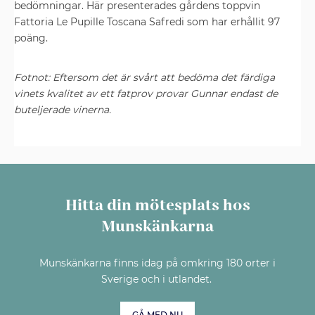
bedömningar. Här presenterades gårdens toppvin
Fattoria Le Pupille Toscana Safredi som har erhållit 97
poäng.
Fotnot: Eftersom det är svårt att bedöma det färdiga
vinets kvalitet av ett fatprov provar Gunnar endast de
buteljerade vinerna.
Hitta din mötesplats hos
Munskänkarna
Munskänkarna finns idag på omkring 180 orter i
Sverige och i utlandet.
GÅ MED NU