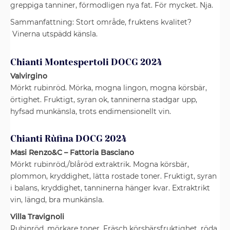
greppiga tanniner, förmodligen nya fat. För mycket. Nja.
Sammanfattning: Stort område, fruktens kvalitet?
Vinerna utspädd känsla.
Chianti Montespertoli DOCG 2024
Valvirgino
Mörkt rubinröd. Mörka, mogna lingon, mogna körsbär,
örtighet. Fruktigt, syran ok, tanninerna stadgar upp,
hyfsad munkänsla, trots endimensionellt vin.
Chianti Rùfina DOCG 2024
Masi Renzo&C – Fattoria Basciano
Mörkt rubinröd,/blåröd extraktrik. Mogna körsbär,
plommon, kryddighet, lätta rostade toner. Fruktigt, syran
i balans, kryddighet, tanninerna hänger kvar. Extraktrikt
vin, längd, bra munkänsla.
Villa Travignoli
Rubinröd, mörkare toner. Fräsch körsbärsfruktighet, röda