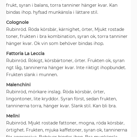
frukt, syran i balans, torra tanniner hänger kvar. Kan
bindas ihop. hyfsad munkänsla i lättare stil.
Colognole
Rubinröd. Röda körsbär, kärnighet, örter, Mjukt rostade
toner, frukten i bra kombination, syran ok, torra tanniner
hänger kvar. Ok vin som behöver bindas ihop.
Fattoria La Leccia
Rubinröd. Rökigt, körsbärtoner, örter. Frukten ok, syran
ngt låg, tanninerna hänger kvar. Inte riktigt ihopbundet.
Frukten slank i munnen.
Malenchini
Rubinröd, mörkare inslag. Röda körsbär, örter,
lingontoner, lite kryddor. Syran först, sedan frukten,
tanninerna torra, hänger kvar. Slank stil. Kan bli bra.
Melini
Rubinröd. Mjukt rostade fattoner, mogna, röda körsbär,
örtighet. Frukten, mjuka kaffetoner, syran ok, tanninerna
för aggressiva. Behöver bindas ihop. Bra munkänsla,