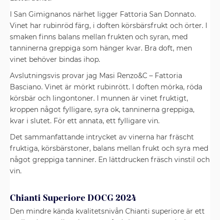
I San Gimignanos närhet ligger Fattoria San Donnato.
Vinet har rubinröd färg, i doften körsbärsfrukt och örter. I
smaken finns balans mellan frukten och syran, med
tanninerna greppiga som hänger kvar. Bra doft, men
vinet behöver bindas ihop.
Avslutningsvis provar jag Masi Renzo&C – Fattoria
Basciano. Vinet är mörkt rubinrött. I doften mörka, röda
körsbär och lingontoner. I munnen är vinet fruktigt,
kroppen något fylligare, syra ok, tanninerna greppiga,
kvar i slutet. För ett annata, ett fylligare vin.
Det sammanfattande intrycket av vinerna har fräscht
fruktiga, körsbärstoner, balans mellan frukt och syra med
något greppiga tanniner. En lättdrucken fräsch vinstil och
vin.
Chianti Superiore DOCG 2024
Den mindre kända kvalitetsnivån Chianti superiore är ett