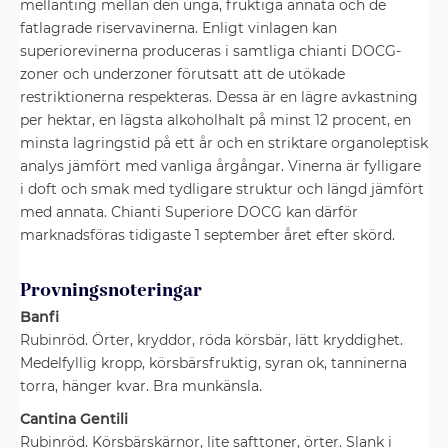
mellanting mellan den unga, fruktiga annata och de
fatlagrade riservavinerna. Enligt vinlagen kan
superiorevinerna produceras i samtliga chianti DOCG-
zoner och underzoner förutsatt att de utökade
restriktionerna respekteras. Dessa är en lägre avkastning
per hektar, en lägsta alkoholhalt på minst 12 procent, en
minsta lagringstid på ett år och en striktare organoleptisk
analys jämfört med vanliga årgångar. Vinerna är fylligare
i doft och smak med tydligare struktur och längd jämfört
med annata. Chianti Superiore DOCG kan därför
marknadsföras tidigaste 1 september året efter skörd.
Provningsnoteringar
Banfi
Rubinröd. Örter, kryddor, röda körsbär, lätt kryddighet.
Medelfyllig kropp, körsbärsfruktig, syran ok, tanninerna
torra, hänger kvar. Bra munkänsla.
Cantina Gentili
Rubinröd. Körsbärskärnor, lite safttoner, örter. Slank i