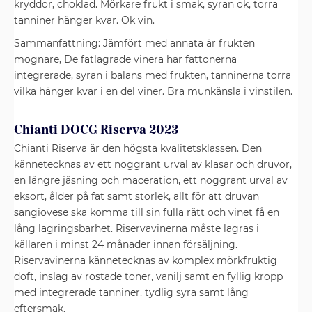
kryddor, choklad. Mörkare frukt i smak, syran ok, torra
tanniner hänger kvar. Ok vin.
Sammanfattning: Jämfört med annata är frukten
mognare, De fatlagrade vinera har fattonerna
integrerade, syran i balans med frukten, tanninerna torra
vilka hänger kvar i en del viner. Bra munkänsla i vinstilen.
Chianti DOCG Riserva 2023
Chianti Riserva är den högsta kvalitetsklassen. Den
kännetecknas av ett noggrant urval av klasar och druvor,
en längre jäsning och maceration, ett noggrant urval av
eksort, ålder på fat samt storlek, allt för att druvan
sangiovese ska komma till sin fulla rätt och vinet få en
lång lagringsbarhet. Riservavinerna måste lagras i
källaren i minst 24 månader innan försäljning.
Riservavinerna kännetecknas av komplex mörkfruktig
doft, inslag av rostade toner, vanilj samt en fyllig kropp
med integrerade tanniner, tydlig syra samt lång
eftersmak.