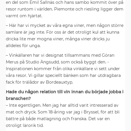
en del som Emil Sallnäs och hans sambo kommit över på
resor runtom i världen. Piemonte och riesling ligger dem
varmt om hjärtat.
– Här har vi mycket av våra egna viner, men någon större
samlare är jag inte. För oss är det otroligt kul att kunna
dricka lite mer mogna ­viner, många viner dricks ju
alldeles för unga.
– Vinkällaren har vi designat tillsammans med Göran
Merus på ­Studio Ängsudd, som också byggt den. ­
Inspirationen kommer från olika ­vinkällare vi sett under
våra resor. Vi gillar speciellt bänken som har utdragbara
fack för trälådor av Bordeauxtyp.
Hade du någon relation till vin innan du började jobba i
branschen?
– Inte egentligen. Men jag har ­alltid varit intresserad av
mat och dryck. Som 18-åring var jag i Bryssel, för att bli
bättre på både matlagning och franska. Det var en
otroligt lärorik tid.