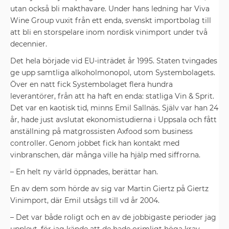
utan också bli makthavare. Under hans ledning har Viva
Wine Group vuxit från ett enda, svenskt importbolag till
att bli en storspelare inom nordisk vinimport under två
decennier.
Det hela började vid EU-inträdet år 1995. Staten tvingades
ge upp ­samtliga alkoholmonopol, utom System­bolagets.
Över en natt fick System­bolaget flera hundra
leverantörer, från att ha haft en enda: statliga Vin & Sprit.
Det var en kaotisk tid, minns Emil ­Sallnäs. Själv var han 24
år, hade just avslutat ekonomistudierna i ­Uppsala och fått
anställning på matgross­isten Axfood som business
controller. ­Genom jobbet fick han kontakt med
vinbranschen, där många ville ha hjälp med siffrorna.
– En helt ny värld öppnades, ­berättar han.
En av dem som hörde av sig var Martin Giertz på Giertz
Vinimport, där Emil utsågs till vd år 2004.
– Det var både roligt och en av de jobbigaste perioder jag