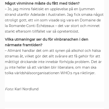
Något vinminne måste du fått med tiden?
– Jo, jag minns faktiskt en ­upplevelse på en ljummen
strand ­utanför Adelaide i Australien. Jag fick smaka något
otroligt gott, ett vin som visade sig vara en Domaine de
la ­Romanée-Conti Échézeaux – det var stort och minnet
starkt eftersom ­tillfället var så opretentiöst.
Vilka utmaningar ser du för ­vinbranschen i den
närmaste ­framtiden?
– Allmänt handlar det om att ­synen på alkohol och hälsa
stramas åt, ­vilket gör det allt svårare att få gehör för att
måttligt drickande inte innebär ­förhöjda problem. Det är
ju inte heller så att världen blir liberalare, om man ska
tolka världshälsoorganisationen WHO:s nya riktlinjer.
Foto:
Karl Nordlund