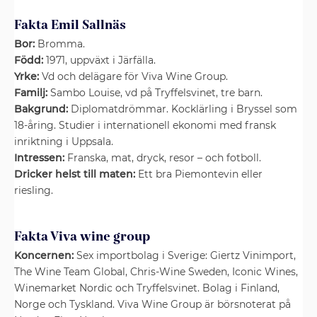
Fakta Emil Sallnäs
Bor:
Bromma.
Född:
1971, uppväxt i Järfälla.
Yrke:
Vd och delägare för Viva Wine Group.
Familj:
Sambo Louise, vd på Tryffelsvinet, tre barn.
Bakgrund:
Diplomat­drömmar. Kocklärling i Bryssel som
18-åring. Studier i internationell ekonomi med fransk
inriktning i Uppsala.
Intressen:
Franska, mat, dryck, resor – och fotboll.
Dricker helst till maten:
Ett bra Piemontevin eller
riesling.
Fakta Viva wine group
Koncernen:
Sex importbolag i Sverige: Giertz Vinimport,
The Wine Team Global, Chris-Wine Sweden, Iconic Wines,
Winemarket Nordic och Tryffelsvinet. Bolag i Finland,
Norge och Tyskland. Viva Wine Group är börsnoterat på