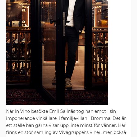
När In Vino besökte Emil Sallnäs tog han emot i sin
imponerande vin­källare, i familjevillan i Bromma. Det är
ett ställe han gärna visar upp, inte minst för vänner. Här
finns en stor samling av Vivagruppens viner, men också