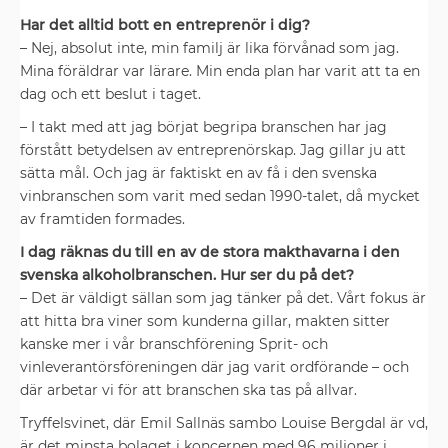
Har det alltid bott en entreprenör i dig?
– Nej, absolut inte, min familj är lika förvånad som jag.
Mina föräldrar var lärare. Min enda plan har varit att ta en
dag och ett beslut i taget.
– I takt med att jag börjat begripa branschen har jag
förstått ­betydelsen av entreprenörskap. Jag gillar ju att
sätta mål. Och jag är faktiskt en av få i den svenska
vinbranschen som ­varit med sedan 1990-talet, då mycket
av framtiden formades.
I dag räknas du till en av de stora makthavarna i den
svenska alkoholbranschen. Hur ser du på det?
– Det är väldigt sällan som jag ­tänker på det. Vårt fokus är
att hitta bra viner som kunderna gillar, ­makten ­sitter
kanske mer i vår bransch­förening Sprit- och
vinleverantörs­föreningen där jag varit ordförande – och
där arbetar vi för att branschen ska tas på allvar.
Tryffelsvinet, där Emil ­Sallnäs sambo Louise Bergdal är vd,
är det minsta bolaget i koncernen med 96 miljoner i