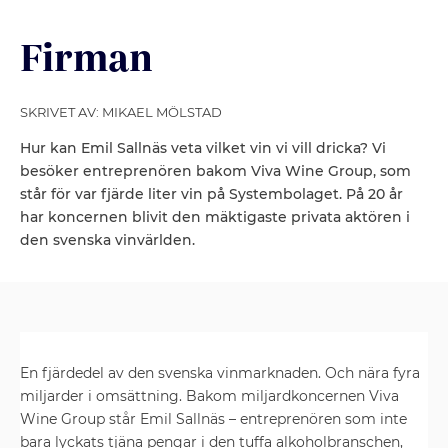
Firman
SKRIVET AV: MIKAEL MÖLSTAD
Hur kan Emil Sallnäs veta vilket vin vi vill dricka? Vi
besöker entreprenören bakom Viva Wine Group, som
står för var fjärde liter vin på Systembolaget. På 20 år
har koncernen blivit den mäktigaste privata aktören i
den svenska vinvärlden.
En fjärdedel av den svenska vin­marknaden. Och nära fyra
miljarder i ­omsättning. Bakom miljardkoncernen Viva
Wine Group står Emil Sallnäs – entreprenören som inte
bara lyckats tjäna pengar i den tuffa alkoholbranschen,