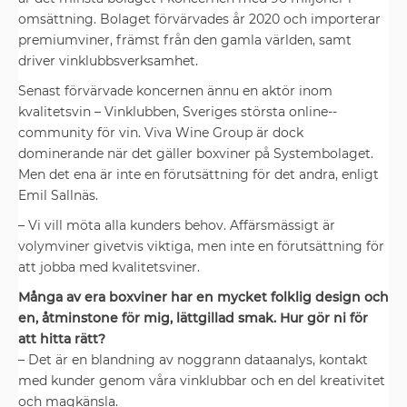
omsättning. Bolaget ­förvärvades år 2020 och ­importerar
premiumviner, främst från den gamla världen, samt
driver vinklubbs­verksamhet.
Senast förvärvade koncernen ännu en aktör inom
kvalitetsvin – Vin­klubben, Sveriges största online-­
community för vin. Viva Wine Group är dock
dominerande när det gäller boxviner på Systembolaget.
Men det ena är inte en förutsättning för det ­andra, enligt
Emil Sallnäs.
– Vi vill möta alla kunders behov. Affärsmässigt är
volymviner givetvis viktiga, men inte en förutsättning för
att jobba med kvalitetsviner.
Många av era boxviner har en mycket folklig design och
en, ­åtminstone för mig, lättgillad smak. Hur gör ni för
att hitta rätt?
– Det är en blandning av ­noggrann dataanalys, kontakt
med kunder ­genom våra vinklubbar och en del ­kreativitet
och magkänsla.