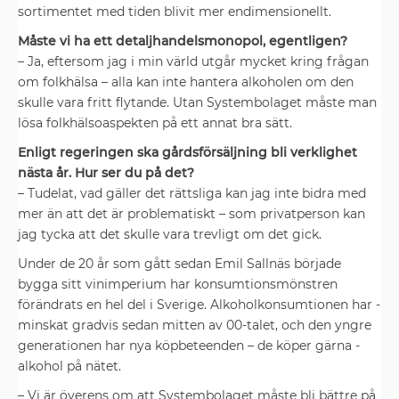
sortimentet med tiden ­blivit mer endimensionellt.
Måste vi ha ett detaljhandels­monopol, egentligen?
– Ja, eftersom jag i min värld utgår mycket kring frågan
om folkhälsa – alla kan inte hantera alkoholen om den
skulle vara fritt flytande. Utan Systembolaget måste man
lösa folkhälso­aspekten på ett annat bra sätt.
Enligt regeringen ska gårdsför­säljning bli verklighet
nästa år. Hur ser du på det?
– Tudelat, vad gäller det rättsliga kan jag inte bidra med
mer än att det är problematiskt – som privatperson kan
jag tycka att det skulle vara trevligt om det gick.
Under de 20 år som gått sedan Emil Sallnäs började
bygga sitt vin­imperium har konsumtionsmönstren
förändrats en hel del i Sverige. ­Alkoholkonsumtionen har ­
minskat gradvis sedan mitten av 00-­talet, och den yngre
generationen har nya ­köpbeteenden – de köper gärna­ ­
alkohol på nätet.
– Vi är överens om att System­bolaget måste bli bättre på