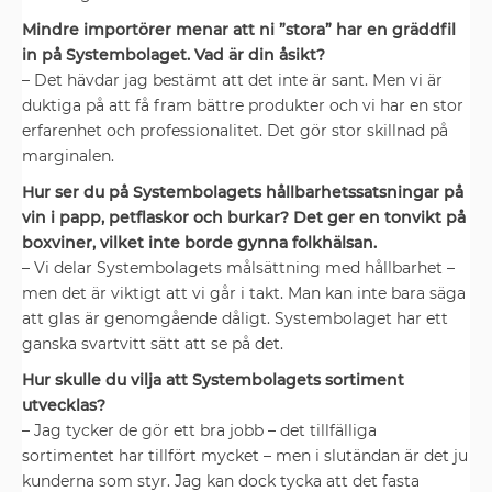
Mindre importörer menar att ni ”stora” har en gräddfil
in på Systembolaget. Vad är din åsikt?
– Det hävdar jag bestämt att det inte är sant. Men vi är
duktiga på att få fram bättre produkter och vi har en stor
­erfarenhet och professionalitet. Det gör stor skillnad på
marginalen.
Hur ser du på Systembolagets ­hållbarhetssatsningar på
vin i papp, petflaskor och burkar? Det ger en tonvikt på
boxviner, vilket inte borde gynna folkhälsan.
– Vi delar Systembolagets ­målsättning med hållbarhet –
men det är viktigt att vi går i takt. Man kan inte bara säga
att glas är genomgående dåligt. Systembolaget har ett
ganska svartvitt sätt att se på det.
Hur skulle du vilja att System­bolagets sortiment
utvecklas?
– Jag tycker de gör ett bra jobb – det tillfälliga
sortimentet har ­tillfört mycket – men i slutändan är det ju
kunderna som styr. Jag kan dock tycka att det fasta