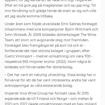
upplevt, för jag kände att de hade orimligt höga krav.
Efter en tid gick jag på magkänslan och sa upp mig. Till
min förvåning och glädje hörde de snart av sig och ville
att jag skulle komma tillbaka.
Under åren som följde ­utvecklade Emil Sallnäs företaget
tillsammans med sina kompanjoner Björn ­Wittmark och
John Wistedt. År 2009 bildades dotterbolaget The Wine
Team, ett stort och avgörande steg mot framtiden.
Företaget blev framgångsrikt på kort tid och är ­
fortfarande det näst största bolaget i gruppen, efter
Giertz Vinimport – med en ­omsättning om nära 700 ­
respektive 955 ­miljoner kronor (2022). Inom några år
bildades och förvärvades fler dotterbolag.
– Det har varit en naturlig utveckling. Vissa bolag har vi
förvärvat för att de har varit intressanta, andra har varit
avknoppningar av våra existerande bolag.
Imperiet Viva Wine Group har ­fortsatt växa. År 2015
expanderade de till ­Finland och Norge – och mellan år
2021 och 2022 ökade omsättningen med en halv miljard.