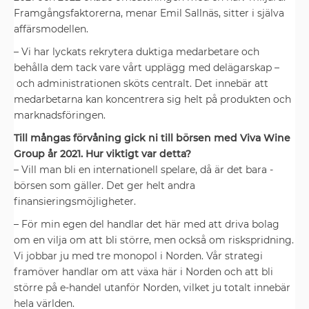
Framgångs­faktorerna, menar Emil Sallnäs, sitter i själva
affärsmodellen.
– Vi har lyckats rekrytera duktiga medarbetare och
behålla dem tack vare vårt upplägg med delägarskap –
och administrationen sköts centralt. Det innebär att
medarbetarna kan koncentrera sig helt på produkten och
marknadsföringen.
Till mångas förvåning gick ni till börsen med Viva Wine
Group år 2021. Hur viktigt var detta?
– Vill man bli en ­internationell ­spelare, då är det bara ­
börsen som ­gäller. Det ger helt andra
finansieringsmöjligheter.
– För min egen del handlar det här med att driva bolag
om en vilja om att bli större, men också om riskspridning.
Vi jobbar ju med tre monopol i Norden. Vår strategi
framöver ­handlar om att växa här i Norden och att bli
större på e-handel utanför Norden, ­vilket ju totalt innebär
hela världen.