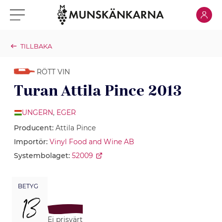
Klicka för
Klicka för meny
TILLBAKA
RÖTT VIN
Turan Attila Pince 2013
UNGERN
,
EGER
Producent:
Attila Pince
Importör:
Vinyl Food and Wine AB
Systembolaget:
52009
BETYG
13
Ej prisvärt