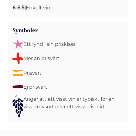
6-8.5
|
Enkelt vin
Symboler
Ett fynd i sin prisklass
Mer än prisvärt
Prisvärt
Ej prisvärt
Anger att ett visst vin är typiskt för en
viss druvsort eller ett visst distrikt.