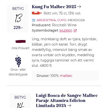
Kung Fu Malbec 2025
BETYG
Rött vin
, 75 cl
, 13% vol.
13
ARGENTINA
,
CUYO
, MENDOZA
Producent:
Riccitelli Wine
229:-
Systembolaget
9429901
Ung, mörkbärig doft av tjära, björnbär,
blåbär, järn och kanel. Torr, drygt
Inte Prisvärt
medelfyllig, intensivt bärig smak av
svarta vinbär och kryddor, medelhög
syra, tuggiga tanniner och ett varmt
slut. 4800 fl.
Druv- eller
distrikttypisk
Druvor:
100%
malbec
Luigi Bosca de Sangre Malbec
BETYG
Paraje Altamira Edicion
Limitada 2024