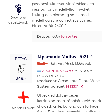
passionsfrukt, svartvinbärsblad och
nässlor. Torr, medelfyllig, mycket
fruktig och blommig smak med
Druv- eller
medelhög syra och ett avslut med
distrikttypisk
bittert stråk. 2400 fl.
Druvor:
100%
torrontés
Alpamanta Malbec 2021
BETYG
Rött vin
, 75 cl
, 13.5% vol.
15
ARGENTINA
,
CUYO
, MENDOZA,
LUJÁN DE CUYO
249:-
Producent:
Alpamanta Estate Wines
Systembolaget
9393501
Utvecklad doft av ceder,
katrinplommon, rönnbärsgelé, mörk
choklad, kaffe, buljong och torkade
Mer än Prisvärt