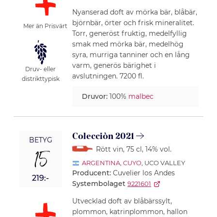
Nyanserad doft av mörka bär, blåbär,
björnbär, örter och frisk mineralitet.
Mer än Prisvärt
Torr, generöst fruktig, medelfyllig
smak med mörka bär, medelhög
syra, murriga tanniner och en lång
varm, generös bärighet i
Druv- eller
avslutningen. 7200 fl.
distrikttypisk
Druvor:
100%
malbec
Colecciòn 2021
BETYG
Rött vin
, 75 cl
, 14% vol.
15
ARGENTINA
,
CUYO
, UCO VALLEY
Producent:
Cuvelier los Andes
219:-
Systembolaget
9221601
Utvecklad doft av blåbärssylt,
plommon, katrinplommon, hallon