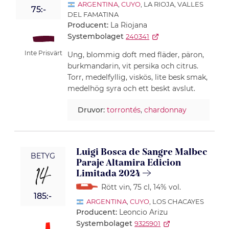
ARGENTINA
,
CUYO
, LA RIOJA, VALLES
75:-
DEL FAMATINA
Producent:
La Riojana
Systembolaget
240341
Inte Prisvärt
Ung, blommig doft med fläder, päron,
burkmandarin, vit persika och citrus.
Torr, medelfyllig, viskös, lite besk smak,
medelhög syra och ett beskt avslut.
Druvor:
torrontés
,
chardonnay
Luigi Bosca de Sangre Malbec
BETYG
Paraje Altamira Edicion
14
Limitada 2024
Rött vin
, 75 cl
, 14% vol.
185:-
ARGENTINA
,
CUYO
, LOS CHACAYES
Producent:
Leoncio Arizu
Systembolaget
9325901