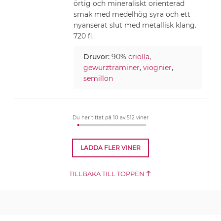
örtig och mineraliskt orienterad
smak med medelhög syra och ett
nyanserat slut med metallisk klang.
720 fl.
Druvor:
90%
criolla
,
gewurztraminer
,
viognier
,
semillon
Du har tittat på 10
av 512 viner
LADDA FLER VINER
TILLBAKA TILL TOPPEN