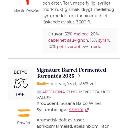
och örter. Torr, medelfyllig, syrligt
mörkfruktig smak, drygt medelhög
Mer än Prisvärt
syra, medelstora tanniner och ett
läskande av slut. 3600 fl.
Druvor:
52%
malbec
, 20%
cabernet sauvignon
, 15%
syrah
,
10%
petit verdot
, 3%
merlot
Signature Barrel Fermented
BETYG
Torrontés 2025
13.5
Vitt vin
, 75 cl
, 12.5% vol.
ARGENTINA
,
CUYO
, MENDOZA, UCO
189:-
VALLEY
Producent:
Susana Balbo Wines
Systembolaget
9318701
Aromatisk doft av rosor,
Prisvärt
aprikosmarmelad, apelsinblom, litchi,