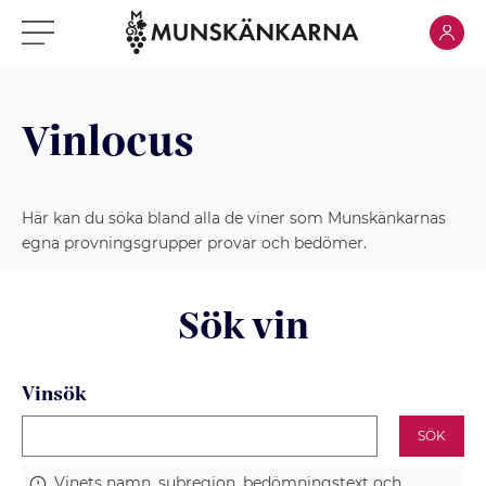
Klicka för
Klicka för meny
Vinlocus
Här kan du söka bland alla de viner som Munskänkarnas
egna provningsgrupper provar och bedömer.
Sök vin
Vinsök
SÖK
Vinets namn, subregion, bedömningstext och