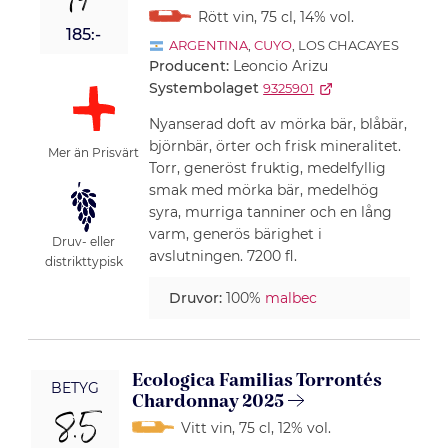
14
Rött vin
, 75 cl
, 14% vol.
185:-
ARGENTINA
,
CUYO
, LOS CHACAYES
Producent:
Leoncio Arizu
Systembolaget
9325901
Nyanserad doft av mörka bär, blåbär,
björnbär, örter och frisk mineralitet.
Mer än Prisvärt
Torr, generöst fruktig, medelfyllig
smak med mörka bär, medelhög
syra, murriga tanniner och en lång
varm, generös bärighet i
Druv- eller
avslutningen. 7200 fl.
distrikttypisk
Druvor:
100%
malbec
Ecologica Familias Torrontés
BETYG
Chardonnay 2025
8.5
Vitt vin
, 75 cl
, 12% vol.