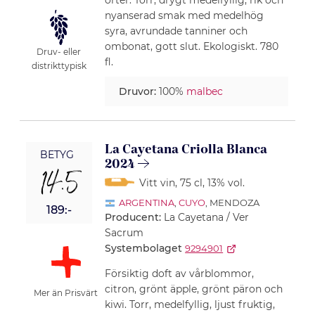
örter. Torr, drygt medelfyllig, rik och
nyanserad smak med medelhög
syra, avrundade tanniner och
ombonat, gott slut. Ekologiskt. 780
Druv- eller
fl.
distrikttypisk
Druvor:
100%
malbec
La Cayetana Criolla Blanca
BETYG
2024
14.5
Vitt vin
, 75 cl
, 13% vol.
ARGENTINA
,
CUYO
, MENDOZA
189:-
Producent:
La Cayetana / Ver
Sacrum
Systembolaget
9294901
Försiktig doft av vårblommor,
citron, grönt äpple, grönt päron och
Mer än Prisvärt
kiwi. Torr, medelfyllig, ljust fruktig,