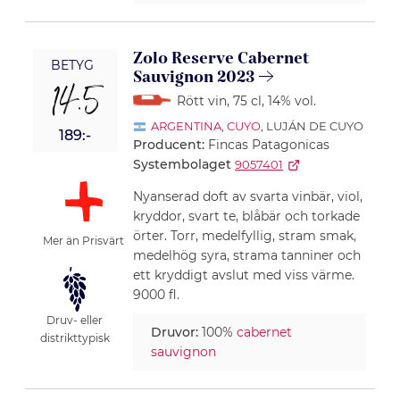
Zolo Reserve Cabernet
BETYG
Sauvignon 2023
14.5
Rött vin
, 75 cl
, 14% vol.
ARGENTINA
,
CUYO
, LUJÁN DE CUYO
189:-
Producent:
Fincas Patagonicas
Systembolaget
9057401
Nyanserad doft av svarta vinbär, viol,
kryddor, svart te, blåbär och torkade
örter. Torr, medelfyllig, stram smak,
Mer än Prisvärt
medelhög syra, strama tanniner och
ett kryddigt avslut med viss värme.
9000 fl.
Druv- eller
Druvor:
100%
cabernet
distrikttypisk
sauvignon