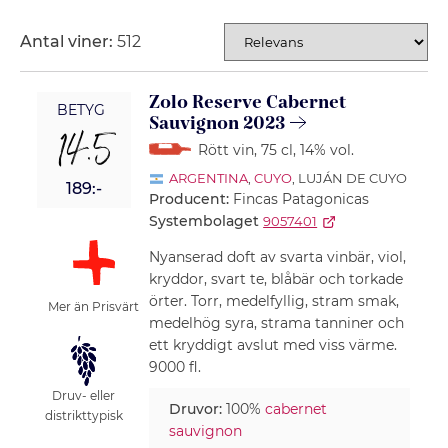
Antal viner:
512
SORTERING
Zolo Reserve Cabernet
BETYG
Sauvignon 2023
14.5
Rött vin
, 75 cl
, 14% vol.
ARGENTINA
,
CUYO
, LUJÁN DE CUYO
189:-
Producent:
Fincas Patagonicas
Systembolaget
9057401
Nyanserad doft av svarta vinbär, viol,
kryddor, svart te, blåbär och torkade
örter. Torr, medelfyllig, stram smak,
Mer än Prisvärt
medelhög syra, strama tanniner och
ett kryddigt avslut med viss värme.
9000 fl.
Druv- eller
Druvor:
100%
cabernet
distrikttypisk
sauvignon