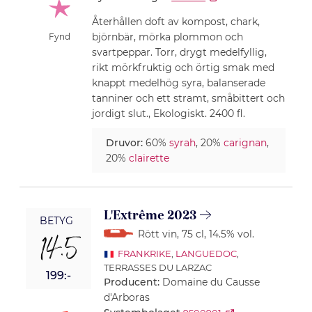
Återhållen doft av kompost, chark,
björnbär, mörka plommon och
Fynd
svartpeppar. Torr, drygt medelfyllig,
rikt mörkfruktig och örtig smak med
knappt medelhög syra, balanserade
tanniner och ett stramt, småbittert och
jordigt slut., Ekologiskt. 2400 fl.
Druvor:
60%
syrah
, 20%
carignan
,
20%
clairette
L'Extrême 2023
BETYG
Rött vin
, 75 cl
, 14.5% vol.
14.5
FRANKRIKE
,
LANGUEDOC
,
TERRASSES DU LARZAC
199:-
Producent:
Domaine du Causse
d'Arboras