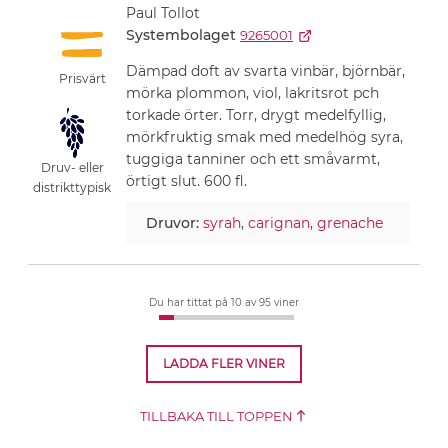
Paul Tollot
Systembolaget
9265001
Dämpad doft av svarta vinbär, björnbär,
Prisvärt
mörka plommon, viol, lakritsrot pch
torkade örter. Torr, drygt medelfyllig,
mörkfruktig smak med medelhög syra,
tuggiga tanniner och ett småvarmt,
Druv- eller
örtigt slut. 600 fl.
distrikttypisk
Druvor:
syrah
,
carignan
,
grenache
Du har tittat på 10
av 95 viner
LADDA FLER VINER
TILLBAKA TILL TOPPEN