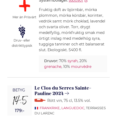
Systembolaget
9500901
Fruktig doft av björnbär, mörka
plommon, mörka körsbär, korinter,
Mer än Prisvärt
vedrök samt mörk choklad, lavendel
och svarta oliver. Torr, drygt
medelfyllig, mörkfruktig smak med
örtigt inslag med medelhög syra,
Druv- eller
tuggiga tanniner och ett balanserat
distrikttypisk
slut. Ekologiskt. 5400 fl.
Druvor:
70%
syrah
, 20%
grenache
, 10%
mourvèdre
Le Clos du Serres Sainte-
BETYG
Pauline 2024
14.5
Rött vin
, 75 cl
, 13.5% vol.
FRANKRIKE
,
LANGUEDOC
, TERRASSES
179:-
DU LARZAC