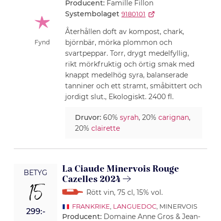
Producent:
Famille Fillon
Systembolaget
9180101
Återhållen doft av kompost, chark,
björnbär, mörka plommon och
Fynd
svartpeppar. Torr, drygt medelfyllig,
rikt mörkfruktig och örtig smak med
knappt medelhög syra, balanserade
tanniner och ett stramt, småbittert och
jordigt slut., Ekologiskt. 2400 fl.
Druvor:
60%
syrah
, 20%
carignan
,
20%
clairette
La Ciaude Minervois Rouge
BETYG
Cazelles 2024
15
Rött vin
, 75 cl
, 15% vol.
FRANKRIKE
,
LANGUEDOC
, MINERVOIS
299:-
Producent:
Domaine Anne Gros & Jean-