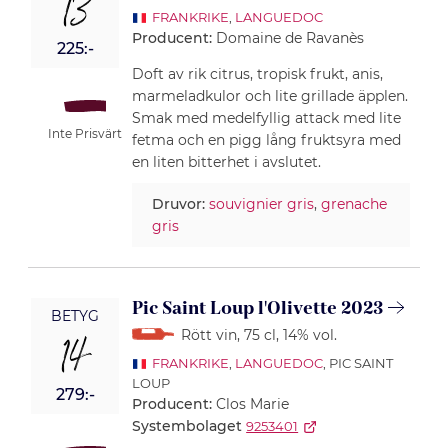
13
FRANKRIKE
,
LANGUEDOC
Producent:
Domaine de Ravanès
225:-
Doft av rik citrus, tropisk frukt, anis,
marmeladkulor och lite grillade äpplen.
Smak med medelfyllig attack med lite
Inte Prisvärt
fetma och en pigg lång fruktsyra med
en liten bitterhet i avslutet.
Druvor:
souvignier gris
,
grenache
gris
Pic Saint Loup l'Olivette 2023
BETYG
Rött vin
, 75 cl
, 14% vol.
14
FRANKRIKE
,
LANGUEDOC
, PIC SAINT
LOUP
279:-
Producent:
Clos Marie
Systembolaget
9253401