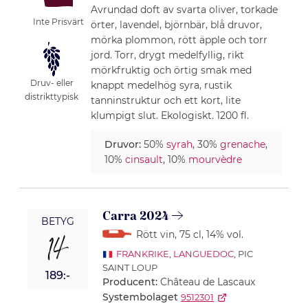
Avrundad doft av svarta oliver, torkade
Inte Prisvärt
örter, lavendel, björnbär, blå druvor,
mörka plommon, rött äpple och torr
jord. Torr, drygt medelfyllig, rikt
mörkfruktig och örtig smak med
Druv- eller
knappt medelhög syra, rustik
distrikttypisk
tanninstruktur och ett kort, lite
klumpigt slut. Ekologiskt. 1200 fl.
Druvor:
50%
syrah
, 30%
grenache
,
10%
cinsault
, 10%
mourvèdre
Carra 2024
BETYG
Rött vin
, 75 cl
, 14% vol.
14
FRANKRIKE
,
LANGUEDOC
, PIC
SAINT LOUP
189:-
Producent:
Château de Lascaux
Systembolaget
9512301