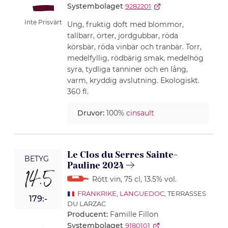
Systembolaget
9282201
Inte Prisvärt
Ung, fruktig doft med blommor,
tallbarr, örter, jordgubbar, röda
körsbär, röda vinbär och tranbär. Torr,
medelfyllig, rödbärig smak, medelhög
syra, tydliga tanniner och en lång,
varm, kryddig avslutning. Ekologiskt.
360 fl.
Druvor:
100%
cinsault
Le Clos du Serres Sainte-
BETYG
Pauline 2024
14.5
Rött vin
, 75 cl
, 13.5% vol.
FRANKRIKE
,
LANGUEDOC
, TERRASSES
179:-
DU LARZAC
Producent:
Famille Fillon
Systembolaget
9180101