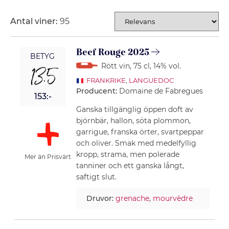
Antal viner:
95
SORTERING
Beef Rouge 2025
BETYG
Rött vin
, 75 cl
, 14% vol.
13.5
FRANKRIKE
,
LANGUEDOC
Producent:
Domaine de Fabregues
153:-
Ganska tillgänglig öppen doft av
björnbär, hallon, söta plommon,
garrigue, franska örter, svartpeppar
och oliver. Smak med medelfyllig
kropp, strama, men polerade
Mer än Prisvärt
tanniner och ett ganska långt,
saftigt slut.
Druvor:
grenache
,
mourvèdre