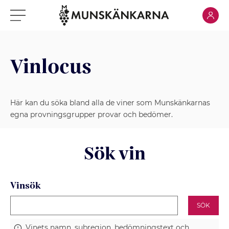
Klicka för
Klicka för meny
Vinlocus
Här kan du söka bland alla de viner som Munskänkarnas
egna provningsgrupper provar och bedömer.
Sök vin
Vinsök
SÖK
Vinets namn, subregion, bedömningstext och