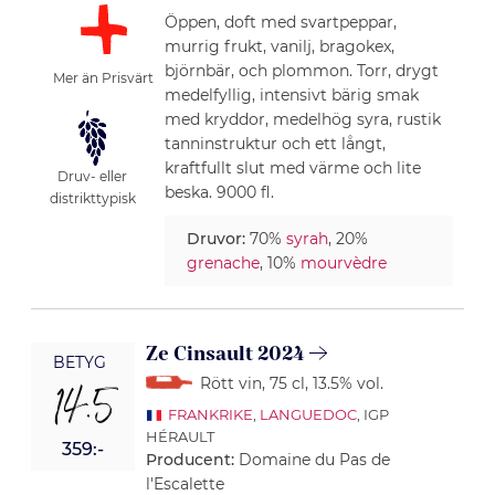
Öppen, doft med svartpeppar,
murrig frukt, vanilj, bragokex,
björnbär, och plommon. Torr, drygt
Mer än Prisvärt
medelfyllig, intensivt bärig smak
med kryddor, medelhög syra, rustik
tanninstruktur och ett långt,
kraftfullt slut med värme och lite
Druv- eller
beska. 9000 fl.
distrikttypisk
Druvor:
70%
syrah
, 20%
grenache
, 10%
mourvèdre
Ze Cinsault 2024
BETYG
Rött vin
, 75 cl
, 13.5% vol.
14.5
FRANKRIKE
,
LANGUEDOC
, IGP
HÉRAULT
359:-
Producent:
Domaine du Pas de
l'Escalette