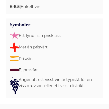
6-8.5
|
Enkelt vin
Symboler
Ett fynd i sin prisklass
Mer än prisvärt
Prisvärt
Ej prisvärt
Anger att ett visst vin är typiskt för en
viss druvsort eller ett visst distrikt.