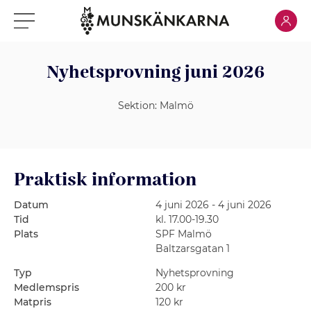
Klicka för
Klicka för meny
Nyhetsprovning juni 2026
Sektion:
Malmö
Praktisk information
Datum
4 juni 2026 - 4 juni 2026
Tid
kl. 17.00-19.30
Plats
SPF Malmö
Baltzarsgatan 1
Typ
Nyhetsprovning
Medlemspris
200
kr
Matpris
120
kr