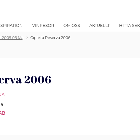
NSPIRATION
VINRESOR
OM OSS
AKTUELLT
HITTA SE
t 2009 05 Maj
Cigarra Reserva 2006
serva 2006
RA
ma
 AB