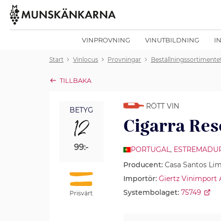
VINPROVNING
VINUTBILDNING
I
Start
Vinlocus
Provningar
Beställningssortimente
TILLBAKA
RÖTT VIN
BETYG
12
Cigarra Re
99:-
PORTUGAL
,
ESTREMADU
Producent:
Casa Santos Li
Importör:
Giertz Vinimport
Systembolaget:
75749
Prisvärt