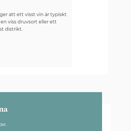
er att ett visst vin är typiskt
 en viss druvsort eller ett
st distrikt.
na
det.