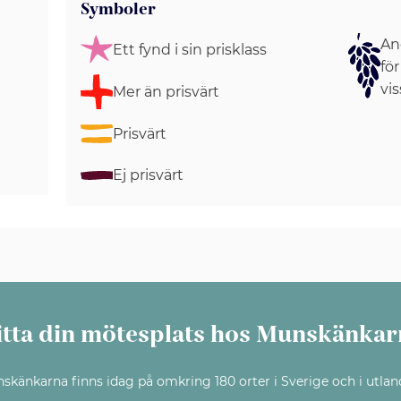
Symboler
Ang
Ett fynd i sin prisklass
för
vis
Mer än prisvärt
Prisvärt
Ej prisvärt
itta din mötesplats hos Munskänkar
skänkarna finns idag på omkring 180 orter i Sverige och i utlan