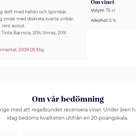
Om vinet
Volym
75 cl
ig doft med hallon och björnbär.
g smak med diskreta svarta vinbär,
Alkohol
0 %
rent avslut.
 Tinta Barroca, 20% Shiraz, 20%
timentet 2009 05 Maj
Om vår bedömning
erige med att regelbundet recensera viner. Under åren 
idag bedöms kvaliteten utifrån en 20-poängskala.