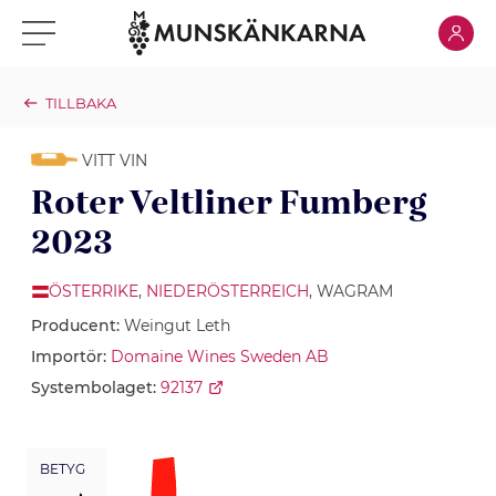
Klicka för
Klicka för meny
TILLBAKA
VITT VIN
Roter Veltliner Fumberg
2023
ÖSTERRIKE
,
NIEDERÖSTERREICH
, WAGRAM
Producent:
Weingut Leth
Importör:
Domaine Wines Sweden AB
Systembolaget:
92137
BETYG