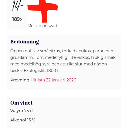
14
189:-
Mer än prisvärt
Bedömning
Öppen doft av småcitrus, torkad aprikos, päron och
grusdamm. Torr, medelfyllig, lite viskös, frukig smak
med medelhög syra och ett rikt slut med någon
beska. Ekologiskt. 1800 fl.
Provning
Hitlista 22 januari 2026
Om vinet
Volym
75 cl
Alkohol
13 %