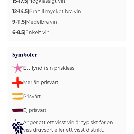
15-17.5
|
Högklassigt vin
12-14.5
|
Bra till mycket bra vin
9-11.5
|
Medelbra vin
6-8.5
|
Enkelt vin
Symboler
Ett fynd i sin prisklass
Mer än prisvärt
Prisvärt
Ej prisvärt
Anger att ett visst vin är typiskt för en
viss druvsort eller ett visst distrikt.