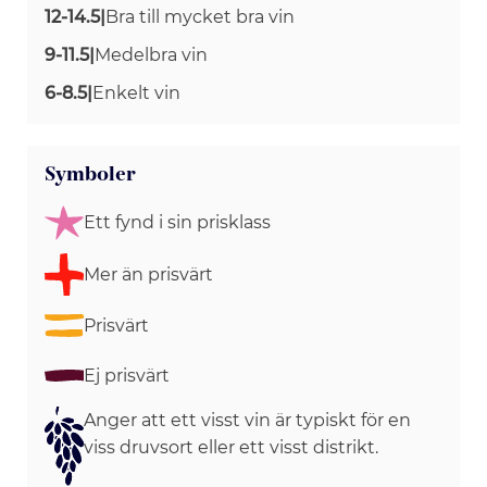
12-14.5
|
Bra till mycket bra vin
9-11.5
|
Medelbra vin
6-8.5
|
Enkelt vin
Symboler
Ett fynd i sin prisklass
Mer än prisvärt
Prisvärt
Ej prisvärt
Anger att ett visst vin är typiskt för en
viss druvsort eller ett visst distrikt.