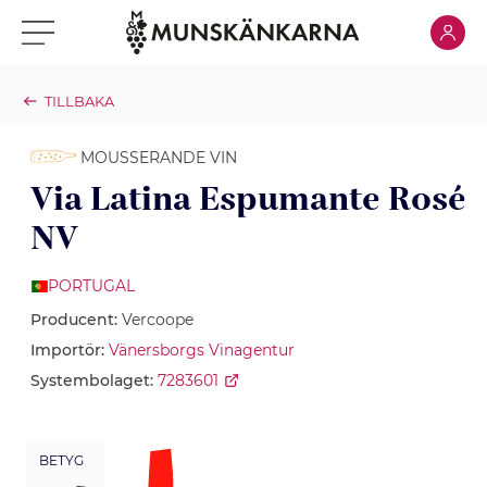
Klicka för
Klicka för meny
TILLBAKA
MOUSSERANDE VIN
Via Latina Espumante Rosé
NV
PORTUGAL
Producent:
Vercoope
Importör:
Vänersborgs Vinagentur
Systembolaget:
7283601
BETYG