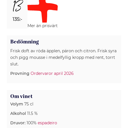
13
135:-
Mer än prisvärt
Bedömning
Frisk doft av röda äpplen, päron och citron. Frisk syra
och pigg mousse i medelfyllig kropp med rent, torrt
slut.
Provning
Ordervaror april 2026
Om vinet
Volym
75 cl
Alkohol
11.5 %
Druvor:
100%
espadeiro