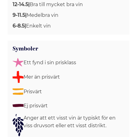
12-14.5
|
Bra till mycket bra vin
9-11.5
|
Medelbra vin
6-8.5
|
Enkelt vin
Symboler
Ett fynd i sin prisklass
Mer än prisvärt
Prisvärt
Ej prisvärt
Anger att ett visst vin är typiskt för en
viss druvsort eller ett visst distrikt.