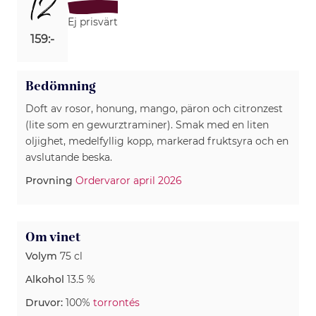
12
Ej prisvärt
159:-
Bedömning
Doft av rosor, honung, mango, päron och citronzest
(lite som en gewurztraminer). Smak med en liten
oljighet, medelfyllig kopp, markerad fruktsyra och en
avslutande beska.
Provning
Ordervaror april 2026
Om vinet
Volym
75 cl
Alkohol
13.5 %
Druvor:
100%
torrontés