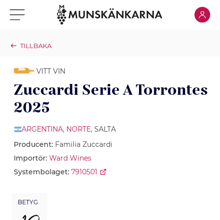
Klicka för
Klicka för meny
TILLBAKA
VITT VIN
Zuccardi Serie A Torrontes
2025
ARGENTINA
,
NORTE
, SALTA
Producent:
Familia Zuccardi
Importör:
Ward Wines
Systembolaget:
7910501
BETYG