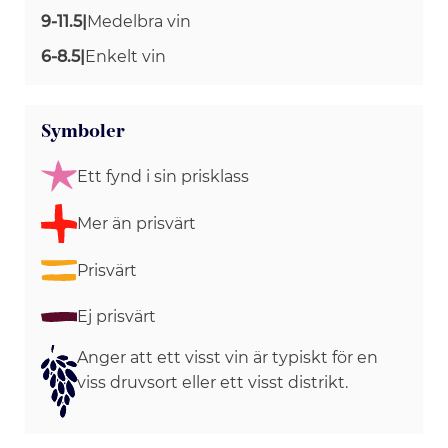
9-11.5
|
Medelbra vin
6-8.5
|
Enkelt vin
Symboler
Ett fynd i sin prisklass
Mer än prisvärt
Prisvärt
Ej prisvärt
Anger att ett visst vin är typiskt för en
viss druvsort eller ett visst distrikt.