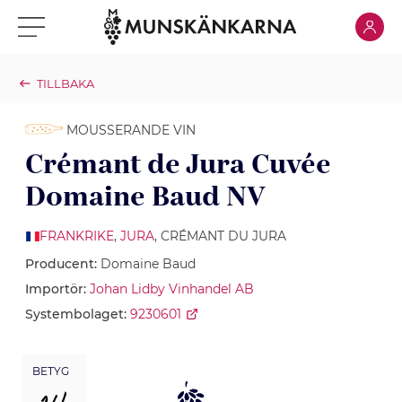
Klicka för
Klicka för meny
TILLBAKA
MOUSSERANDE VIN
Crémant de Jura Cuvée
Domaine Baud NV
FRANKRIKE
,
JURA
, CRÉMANT DU JURA
Producent:
Domaine Baud
Importör:
Johan Lidby Vinhandel AB
Systembolaget:
9230601
BETYG