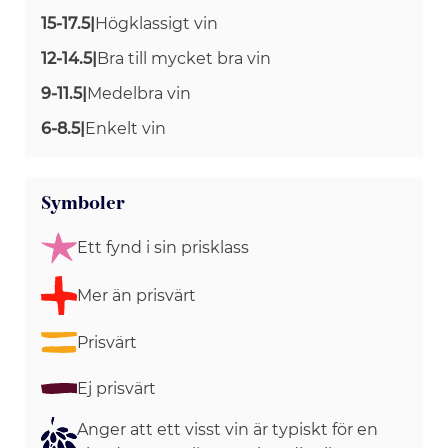
15-17.5
|
Högklassigt vin
12-14.5
|
Bra till mycket bra vin
9-11.5
|
Medelbra vin
6-8.5
|
Enkelt vin
Symboler
Ett fynd i sin prisklass
Mer än prisvärt
Prisvärt
Ej prisvärt
Anger att ett visst vin är typiskt för en