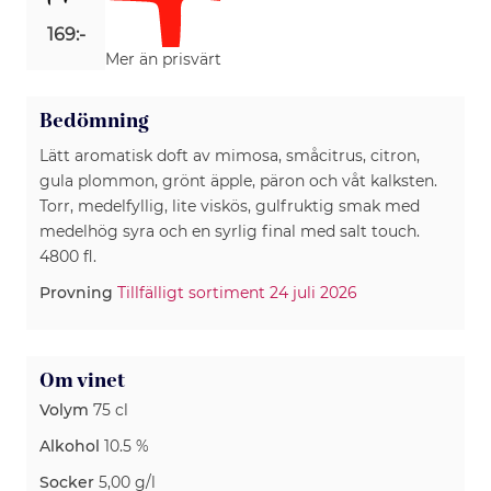
169:-
Mer än prisvärt
Bedömning
Lätt aromatisk doft av mimosa, småcitrus, citron,
gula plommon, grönt äpple, päron och våt kalksten.
Torr, medelfyllig, lite viskös, gulfruktig smak med
medelhög syra och en syrlig final med salt touch.
4800 fl.
Provning
Tillfälligt sortiment 24 juli 2026
Om vinet
Volym
75 cl
Alkohol
10.5 %
Socker
5,00 g/l