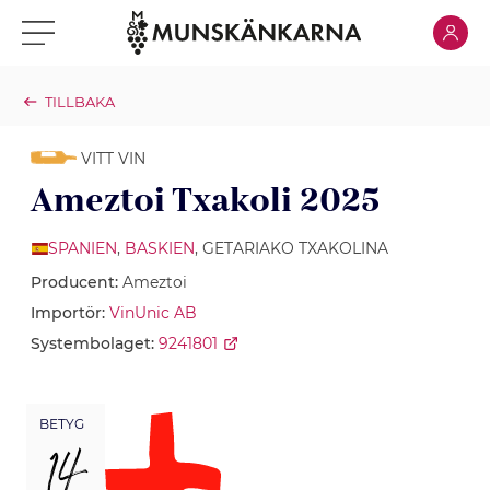
Klicka för
Klicka för meny
TILLBAKA
VITT VIN
Ameztoi Txakoli 2025
SPANIEN
,
BASKIEN
, GETARIAKO TXAKOLINA
Producent:
Ameztoi
Importör:
VinUnic AB
Systembolaget:
9241801
BETYG
14