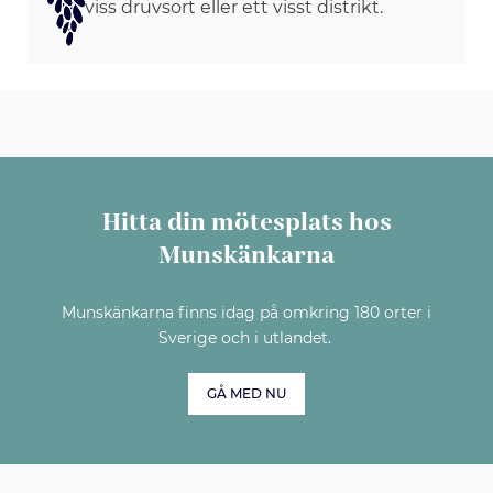
viss druvsort eller ett visst distrikt.
Hitta din mötesplats hos
Munskänkarna
Munskänkarna finns idag på omkring 180 orter i
Sverige och i utlandet.
GÅ MED NU