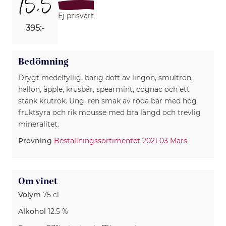
15,5
Ej prisvärt
395:-
Bedömning
Drygt medelfyllig, bärig doft av lingon, smultron,
hallon, äpple, krusbär, spearmint, cognac och ett
stänk krutrök. Ung, ren smak av röda bär med hög
fruktsyra och rik mousse med bra längd och trevlig
mineralitet.
Provning
Beställningssortimentet 2021 03 Mars
Om vinet
Volym
75 cl
Alkohol
12.5 %