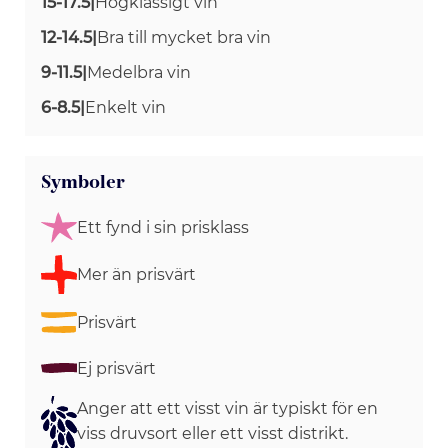
15-17.5
|
Högklassigt vin
12-14.5
|
Bra till mycket bra vin
9-11.5
|
Medelbra vin
6-8.5
|
Enkelt vin
Symboler
Ett fynd i sin prisklass
Mer än prisvärt
Prisvärt
Ej prisvärt
Anger att ett visst vin är typiskt för en
viss druvsort eller ett visst distrikt.