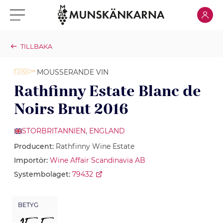
Klicka för
Klicka för meny
TILLBAKA
MOUSSERANDE VIN
Rathfinny Estate Blanc de
Noirs Brut 2016
STORBRITANNIEN
,
ENGLAND
Producent:
Rathfinny Wine Estate
Importör:
Wine Affair Scandinavia AB
Systembolaget:
79432
BETYG