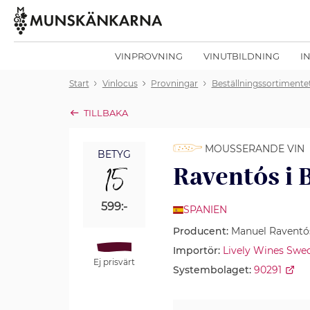
VINPROVNING
VINUTBILDNING
I
Start
Vinlocus
Provningar
Beställningssortimentet
TILLBAKA
MOUSSERANDE VIN
BETYG
15
Raventós i 
599:-
SPANIEN
Producent:
Manuel Raventó
Importör:
Lively Wines Swe
Ej prisvärt
Systembolaget:
90291