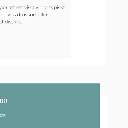
er att ett visst vin är typiskt
 en viss druvsort eller ett
st distrikt.
na
det.