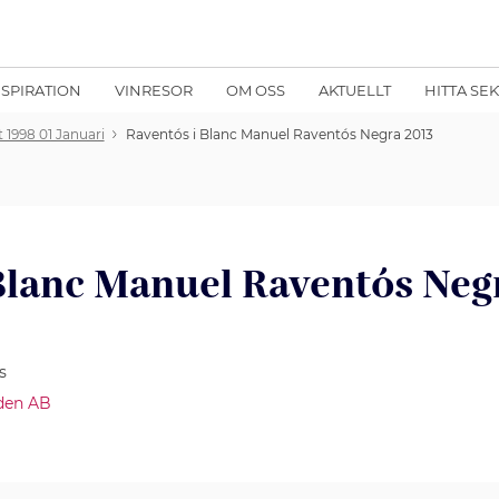
NSPIRATION
VINRESOR
OM OSS
AKTUELLT
HITTA SE
 1998 01 Januari
Raventós i Blanc Manuel Raventós Negra 2013
Blanc Manuel Raventós Neg
s
den AB