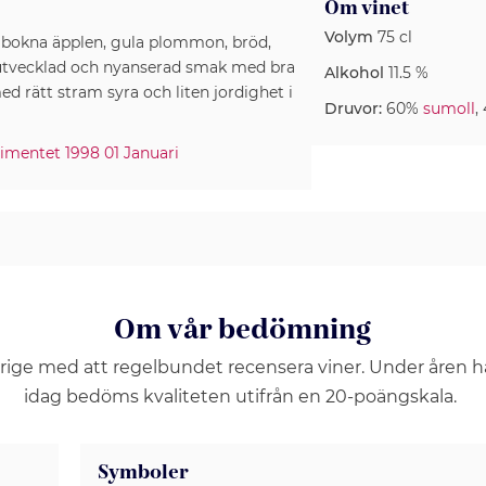
Om vinet
Volym
75 cl
bokna äpplen, gula plommon, bröd,
, utvecklad och nyanserad smak med bra
Alkohol
11.5 %
d rätt stram syra och liten jordighet i
Druvor:
60%
sumoll
,
.
imentet 1998 01 Januari
Om vår bedömning
erige med att regelbundet recensera viner. Under åren 
idag bedöms kvaliteten utifrån en 20-poängskala.
Symboler