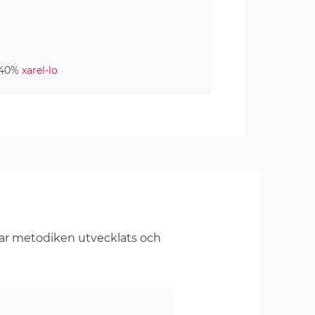
 40%
xarel-lo
har metodiken utvecklats och