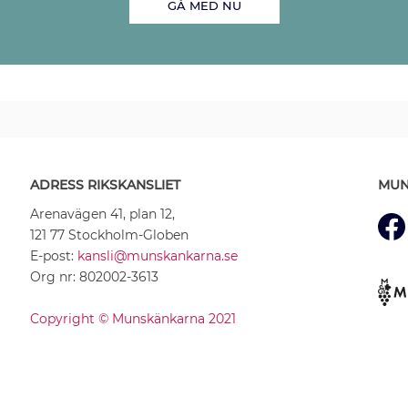
GÅ MED NU
ADRESS RIKSKANSLIET
MUN
Arenavägen 41, plan 12,
121 77 Stockholm-Globen
E-post:
kansli@munskankarna.se
Org nr: 802002-3613
Copyright © Munskänkarna 2021