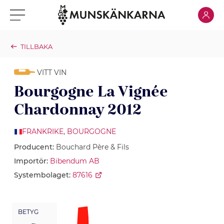
Klicka för
Klicka för meny
TILLBAKA
VITT VIN
Bourgogne La Vignée
Chardonnay 2012
FRANKRIKE
,
BOURGOGNE
Producent:
Bouchard Père & Fils
Importör:
Bibendum AB
Systembolaget:
87616
BETYG