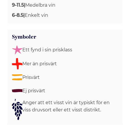
9-11.5
|
Medelbra vin
6-8.5
|
Enkelt vin
Symboler
Ett fynd i sin prisklass
Mer än prisvärt
Prisvärt
Ej prisvärt
Anger att ett visst vin är typiskt för en
viss druvsort eller ett visst distrikt.