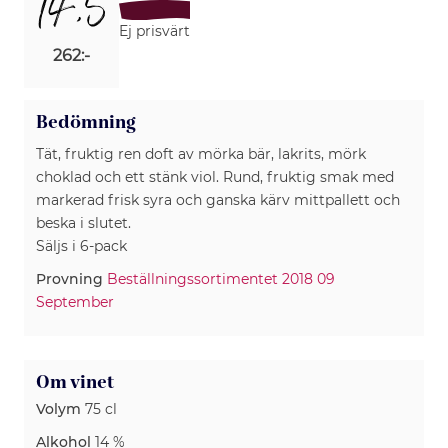
14,5
Ej prisvärt
262:-
Bedömning
Tät, fruktig ren doft av mörka bär, lakrits, mörk
choklad och ett stänk viol. Rund, fruktig smak med
markerad frisk syra och ganska kärv mittpallett och
beska i slutet.
Säljs i 6-pack
Provning
Beställningssortimentet 2018 09
September
Om vinet
Volym
75 cl
Alkohol
14 %