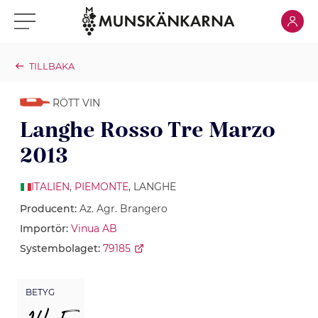
Klicka för
Klicka för meny
TILLBAKA
RÖTT VIN
Langhe Rosso Tre Marzo
2013
ITALIEN
,
PIEMONTE
, LANGHE
Producent:
Az. Agr. Brangero
Importör:
Vinua AB
Systembolaget:
79185
BETYG