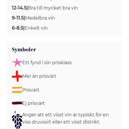
12-14.5
|
Bra till mycket bra vin
9-11.5
|
Medelbra vin
6-8.5
|
Enkelt vin
Symboler
Ett fynd i sin prisklass
Mer än prisvärt
Prisvärt
Ej prisvärt
Anger att ett visst vin är typiskt för en
viss druvsort eller ett visst distrikt.