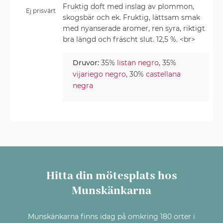
Fruktig doft med inslag av plommon,
Ej prisvärt
skogsbär och ek. Fruktig, lättsam smak
med nyanserade aromer, ren syra, riktigt
bra längd och fräscht slut. 12,5 %. <br>
Druvor:
35%
listan negro
, 35%
vijariego negro
, 30%
castellana
negra
Hitta din mötesplats hos
Munskänkarna
Munskänkarna finns idag på omkring 180 orter i