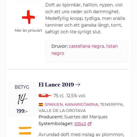
Doft av björnbär, halllon, nypon, viol
och ett uns ceder och dammighet.
Medelfyllig kropp, tydliga, men snälla
tanniner och ett ganska långt, torrt,
Mer än prisvärt
saftigt och lite syrligt slut.
Druvor:
castellana negra
,
listan
negro
El Lance 2019
BETYG
14
75 cl
,
12.5% vol.
SPANIEN
,
KANARIEÖARNA
, TENERIFFA,
VALLE DE LA OROTAVA
199:-
Producent:
Suertes del Marques
Systembolaget:
93543
Avrundad doft med inslag av plommon,