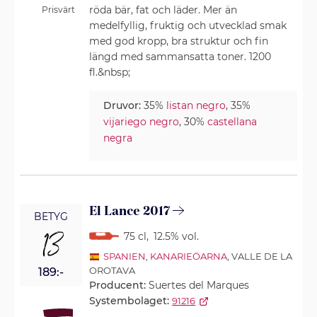
röda bär, fat och läder. Mer än
Prisvärt
medelfyllig, fruktig och utvecklad smak
med god kropp, bra struktur och fin
längd med sammansatta toner. 1200
fl.&nbsp;
Druvor:
35%
listan negro
, 35%
vijariego negro
, 30%
castellana
negra
El Lance 2017
BETYG
13
75 cl
,
12.5% vol.
SPANIEN
,
KANARIEÖARNA
, VALLE DE LA
OROTAVA
189:-
Producent:
Suertes del Marques
Systembolaget:
91216