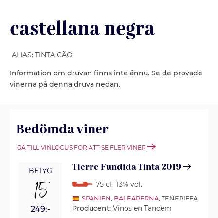
castellana negra
ALIAS: TINTA CÃO
Information om druvan finns inte ännu. Se de provade
vinerna på denna druva nedan.
Bedömda viner
GÅ TILL VINLOCUS FÖR ATT SE FLER VINER
Tierre Fundida Tinta 2019
BETYG
15
75 cl
,
13% vol.
SPANIEN
,
BALEARERNA
, TENERIFFA
Producent:
Vinos en Tandem
249:-