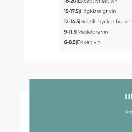
18-20
|
Exceptionellt vin
15-17.5
|
Högklassigt vin
12-14.5
|
Bra till mycket bra vin
9-11.5
|
Medelbra vin
6-8.5
|
Enkelt vin
H
Mun