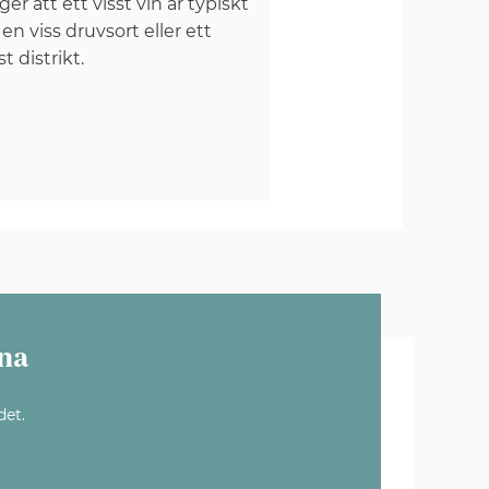
er att ett visst vin är typiskt
 en viss druvsort eller ett
st distrikt.
na
det.