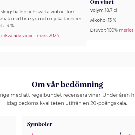
Om vinet
Volym
18.7 cl
kogshallon och svarta vinbär. Torr,
 smak med bra syra och mjuka tanniner
Alkohol
13 %
. 13 %.
Druvor:
100%
merlot
 inkvalade viner 1 mars 2024
Om vår bedömning
erige med att regelbundet recensera viner. Under åren 
idag bedöms kvaliteten utifrån en 20-poängskala.
Symboler