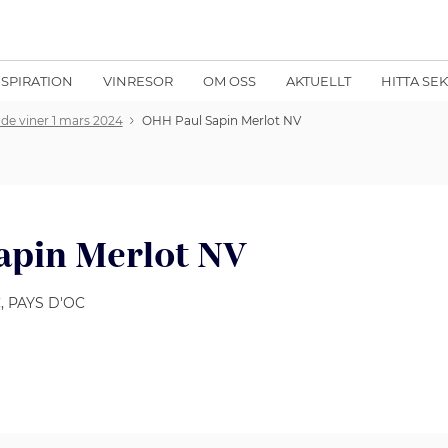
NSPIRATION
VINRESOR
OM OSS
AKTUELLT
HITTA SE
ade viner 1 mars 2024
OHH Paul Sapin Merlot NV
apin Merlot NV
C
, PAYS D'OC