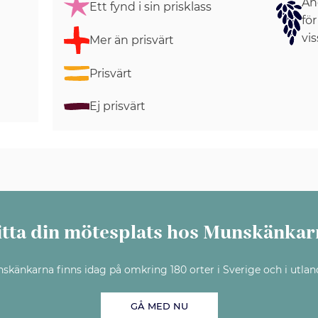
Ang
Ett fynd i sin prisklass
för
vis
Mer än prisvärt
Prisvärt
Ej prisvärt
itta din mötesplats hos Munskänkar
skänkarna finns idag på omkring 180 orter i Sverige och i utlan
GÅ MED NU