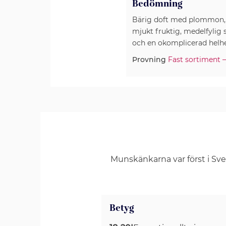
Bedömning
Bärig doft med plommon, s
mjukt fruktig, medelfylig
och en okomplicerad helhet
Provning
Fast sortiment –
Munskänkarna var först i Sv
Betyg