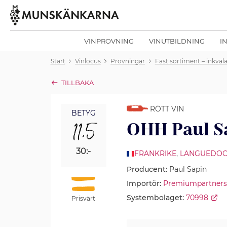
VINPROVNING
VINUTBILDNING
I
Start
Vinlocus
Provningar
Fast sortiment – inkval
TILLBAKA
RÖTT VIN
BETYG
11,5
OHH Paul S
30:-
FRANKRIKE
,
LANGUEDO
Producent:
Paul Sapin
Importör:
Premiumpartners
Systembolaget:
70998
Prisvärt