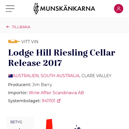
Klicka för
Klicka för meny
TILLBAKA
VITT VIN
Lodge Hill Riesling Cellar
Release 2017
AUSTRALIEN
,
SOUTH AUSTRALIA
, CLARE VALLEY
Producent:
Jim Barry
Importör:
Wine Affair Scandinavia AB
Systembolaget:
9411101
BETYG