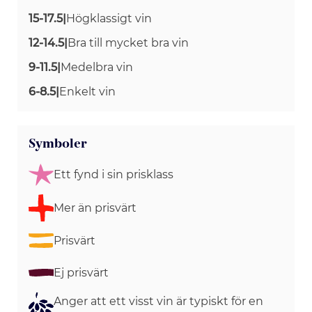
15-17.5
|
Högklassigt vin
12-14.5
|
Bra till mycket bra vin
9-11.5
|
Medelbra vin
6-8.5
|
Enkelt vin
Symboler
Ett fynd i sin prisklass
Mer än prisvärt
Prisvärt
Ej prisvärt
Anger att ett visst vin är typiskt för en