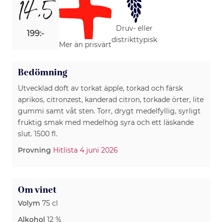
14,5
Druv- eller
199:-
distrikttypisk
Mer än prisvärt
Bedömning
Utvecklad doft av torkat äpple, torkad och färsk
aprikos, citronzest, kanderad citron, torkade örter, lite
gummi samt våt sten. Torr, drygt medelfyllig, syrligt
fruktig smak med medelhög syra och ett läskande
slut. 1500 fl.
Provning
Hitlista 4 juni 2026
Om vinet
Volym
75 cl
Alkohol
12 %