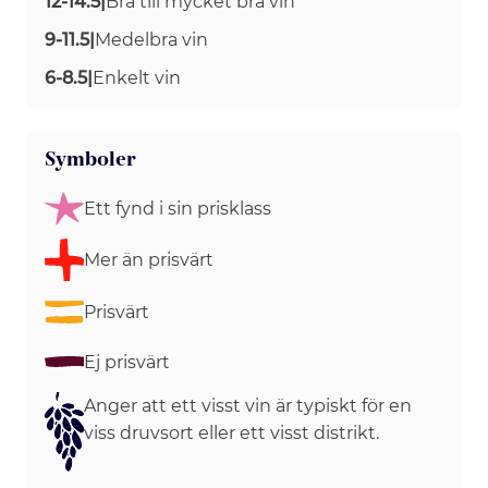
12-14.5
|
Bra till mycket bra vin
9-11.5
|
Medelbra vin
6-8.5
|
Enkelt vin
Symboler
Ett fynd i sin prisklass
Mer än prisvärt
Prisvärt
Ej prisvärt
Anger att ett visst vin är typiskt för en
viss druvsort eller ett visst distrikt.