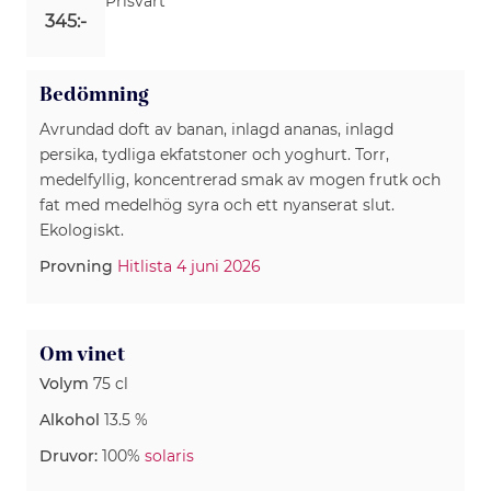
Prisvärt
345:-
Bedömning
Avrundad doft av banan, inlagd ananas, inlagd
persika, tydliga ekfatstoner och yoghurt. Torr,
medelfyllig, koncentrerad smak av mogen frutk och
fat med medelhög syra och ett nyanserat slut.
Ekologiskt.
Provning
Hitlista 4 juni 2026
Om vinet
Volym
75 cl
Alkohol
13.5 %
Druvor:
100%
solaris