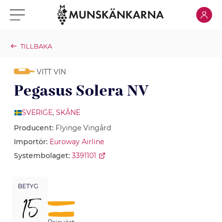
Klicka för
Klicka för meny
TILLBAKA
VITT VIN
Pegasus Solera NV
SVERIGE
,
SKÅNE
Producent:
Flyinge Vingård
Importör:
Euroway Airline
Systembolaget:
3391101
BETYG
15