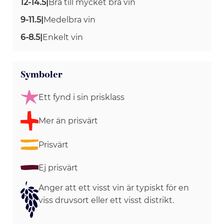
12-14.5
|
Bra till mycket bra vin
9-11.5
|
Medelbra vin
6-8.5
|
Enkelt vin
Symboler
Ett fynd i sin prisklass
Mer än prisvärt
Prisvärt
Ej prisvärt
Anger att ett visst vin är typiskt för en
viss druvsort eller ett visst distrikt.