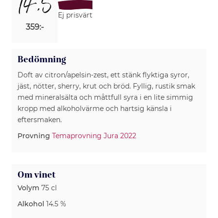
14,5
Ej prisvärt
359:-
Bedömning
Doft av citron/apelsin-zest, ett stänk flyktiga syror,
jäst, nötter, sherry, krut och bröd. Fyllig, rustik smak
med mineralsälta och måttfull syra i en lite simmig
kropp med alkoholvärme och hartsig känsla i
eftersmaken.
Provning
Temaprovning Jura 2022
Om vinet
Volym
75 cl
Alkohol
14.5 %