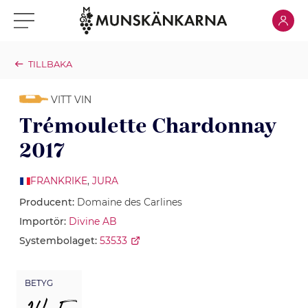
Klicka för
Klicka för meny
TILLBAKA
VITT VIN
Trémoulette Chardonnay
2017
FRANKRIKE
,
JURA
Producent:
Domaine des Carlines
Importör:
Divine AB
Systembolaget:
53533
BETYG