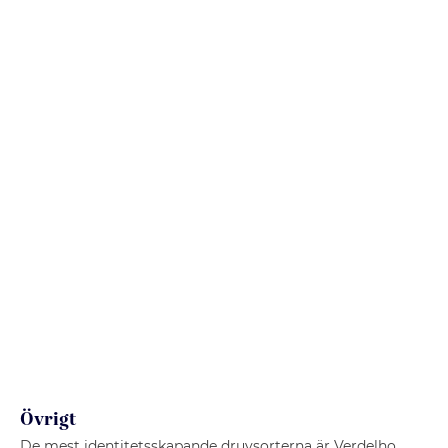
Övrigt
De mest identitetsskapande druvsorterna är Verdelho,