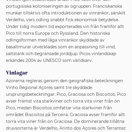
portugisiska koloniseringen av ögruppen. Franciskanska
munkar tillskrivs ofta introduktionen av vinrankor, särskilt
Verdelho, vars odling snabbt fick ekonomisk betydelse.
Under tidig modern tid exporterades vin från framför allt
Pico till norra Europa och Ryssland. Den historiska
odlingsformen med låga vinrankor skyddade av
basaltmurar utvecklades som en anpassning till vind,
saltstänk och begränsade jorddjup. Picos vinlandskap
erkändes 2004 av UNESCO som världsarv.
Vinlagar
Azorerna regleras genom den geografiska beteckningen
Vinho Regional Açores samt tre skyddade
ursprungsbeteckningar: Pico, Graciosa och Biscoitos. Pico
avser främst vita starkviner och torra vita viner från ön
Pico, medan Biscoitos omfattar vita starkviner från
området Biscoitos på Terceira. Graciosa avser framför allt
torra vita viner från ön Graciosa. De dominerande tillåtna
druvsorterna är Verdelho, Arinto dos Açores och Terrantez