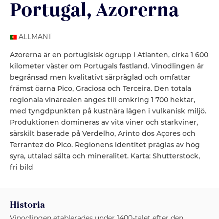
Portugal
, Azorerna
ALLMÄNT
Azorerna är en portugisisk ögrupp i Atlanten, cirka 1 600
kilometer väster om Portugals fastland. Vinodlingen är
begränsad men kvalitativt särpräglad och omfattar
främst öarna Pico, Graciosa och Terceira. Den totala
regionala vinarealen anges till omkring 1 700 hektar,
med tyngdpunkten på kustnära lägen i vulkanisk miljö.
Produktionen domineras av vita viner och starkviner,
särskilt baserade på Verdelho, Arinto dos Açores och
Terrantez do Pico. Regionens identitet präglas av hög
syra, uttalad sälta och mineralitet. Karta: Shutterstock,
fri bild
Historia
Vinodlingen etablerades under 1400-talet efter den