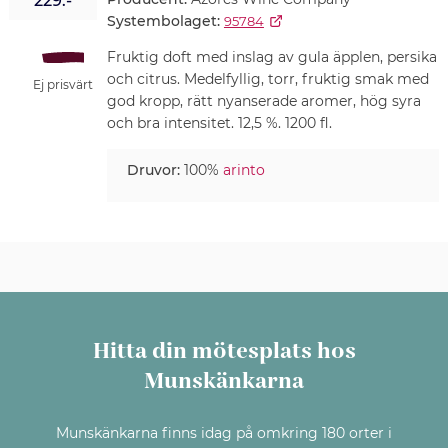
229:-
Systembolaget:
95784
Fruktig doft med inslag av gula äpplen, persika
och citrus. Medelfyllig, torr, fruktig smak med
Ej prisvärt
god kropp, rätt nyanserade aromer, hög syra
och bra intensitet. 12,5 %. 1200 fl.
Druvor:
100%
arinto
Hitta din mötesplats hos
Munskänkarna
Munskänkarna finns idag på omkring 180 orter i