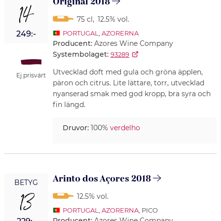
Original 2018
14
75 cl
,
12.5% vol.
249:-
PORTUGAL
,
AZORERNA
Producent:
Azores Wine Company
Systembolaget:
93289
Utvecklad doft med gula och gröna äpplen,
Ej prisvärt
päron och citrus. Lite lättare, torr, utvecklad
nyanserad smak med god kropp, bra syra och
fin längd.
Druvor:
100%
verdelho
Arinto dos Açores 2018
BETYG
13
12.5% vol.
PORTUGAL
,
AZORERNA
, PICO
Producent:
Azores Wine Company