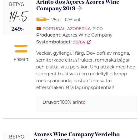
Arinto dos Açores Azores Wine
BETYG
Company 2019
14,5
75 cl
,
12% vol.
249:-
PORTUGAL
,
AZORERNA
, PICO
Producent:
Azores Wine Company
Systembolaget:
95784
Vacker, gyllengul färg. Dov doft av mogna,
Prisvärt
semitorkade citrusfrukter, romerska bågar
och platta, vita persikor. Ung attack med hög,
stringent fruktsyra i en medelfyllig kropp
med spännande, nästan fino-sälta i
eftersmaken. Bra lagringspotential!
Druvor:
100%
arinto
Azores Wine Company Verdelho
BETYG