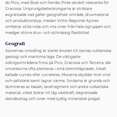
do Pico, med Boal och Fernão Pires särskilt relevanta för
Graciosa. Ursprungsbeteckningarna är striktare
avgränsade vad gäller geografiskt område, druvmaterial
och produktionstyp, medan Vinho Regional Açores
omfattar stilla röda och vita viner från hela ögruppen och
medger större druv- och stilmässig flexibilitet
Geografi
Azorernas vinodling är starkt knuten till öarnas vulkaniska
geologi och maritima läge. De viktigaste
odlingsområdena finns på Pico, Graciosa och Terceira, där
vinrankorna ofta planteras i små steninhägnader, lokalt
kallade currais eller curraletas. Murarna skyddar mot vind
och saltstänk samt lagrar värme. Jordarna är grunda och
domineras av basalt, lavafragment och andra vulkaniska
material, vilket bidrar till låg växtkraft, begränsade
skördeuttag och viner med tydlig mineralisk prägel.