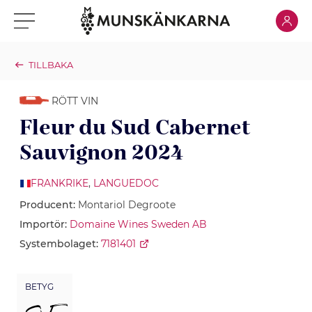
Klicka för
Klicka för meny
TILLBAKA
RÖTT VIN
Fleur du Sud Cabernet
Sauvignon 2024
FRANKRIKE
,
LANGUEDOC
Producent:
Montariol Degroote
Importör:
Domaine Wines Sweden AB
Systembolaget:
7181401
BETYG