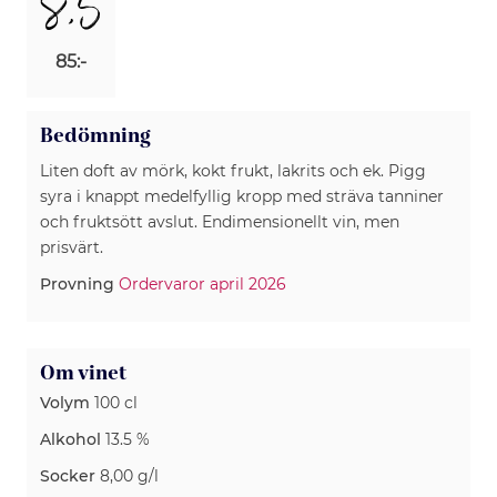
8,5
85:-
Bedömning
Liten doft av mörk, kokt frukt, lakrits och ek. Pigg
syra i knappt medelfyllig kropp med sträva tanniner
och fruktsött avslut. Endimensionellt vin, men
prisvärt.
Provning
Ordervaror april 2026
Om vinet
Volym
100 cl
Alkohol
13.5 %
Socker
8,00 g/l