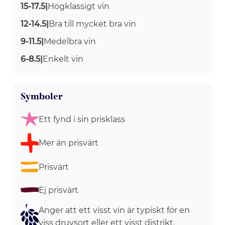
15-17.5
|
Högklassigt vin
12-14.5
|
Bra till mycket bra vin
9-11.5
|
Medelbra vin
6-8.5
|
Enkelt vin
Symboler
Ett fynd i sin prisklass
Mer än prisvärt
Prisvärt
Ej prisvärt
Anger att ett visst vin är typiskt för en
viss druvsort eller ett visst distrikt.