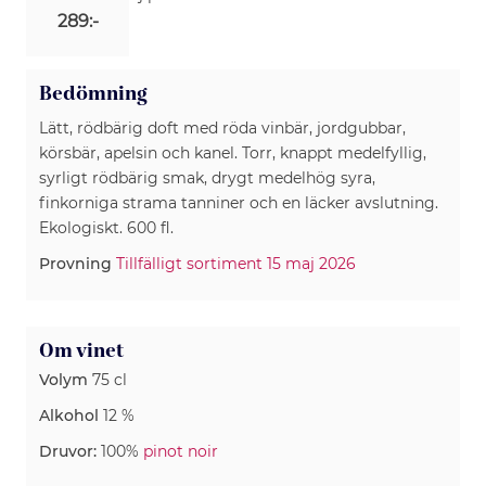
289:-
Bedömning
Lätt, rödbärig doft med röda vinbär, jordgubbar,
körsbär, apelsin och kanel. Torr, knappt medelfyllig,
syrligt rödbärig smak, drygt medelhög syra,
finkorniga strama tanniner och en läcker avslutning.
Ekologiskt. 600 fl.
Provning
Tillfälligt sortiment 15 maj 2026
Om vinet
Volym
75 cl
Alkohol
12 %
Druvor:
100%
pinot noir