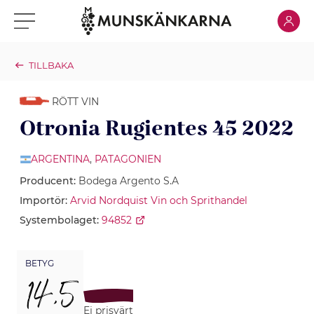
Klicka för
Klicka för meny
TILLBAKA
RÖTT VIN
Otronia Rugientes 45 2022
ARGENTINA
,
PATAGONIEN
Producent:
Bodega Argento S.A
Importör:
Arvid Nordquist Vin och Sprithandel
Systembolaget:
94852
BETYG
14,5
Ej prisvärt