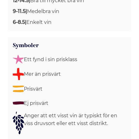
12-14.5
|
Bra till mycket bra vin
9-11.5
|
Medelbra vin
6-8.5
|
Enkelt vin
Symboler
Ett fynd i sin prisklass
Mer än prisvärt
Prisvärt
Ej prisvärt
Anger att ett visst vin är typiskt för en
viss druvsort eller ett visst distrikt.