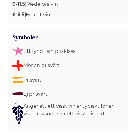
9-11.5
|
Medelbra vin
6-8.5
|
Enkelt vin
Symboler
Ett fynd i sin prisklass
Mer än prisvärt
Prisvärt
Ej prisvärt
Anger att ett visst vin är typiskt för en
viss druvsort eller ett visst distrikt.