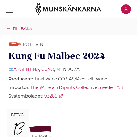
Klicka för
Klicka för meny
TILLBAKA
RÖTT VIN
Kung Fu Malbec 2024
ARGENTINA
,
CUYO
, MENDOZA
Producent:
Tinal Wine CO SAS/Riccitelli Wine
Importör:
The Wine and Spirits Collective Sweden AB
Systembolaget:
93285
BETYG
13
Ej prisvärt