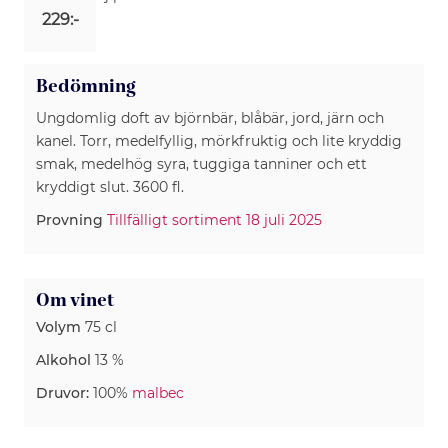
229:-
Bedömning
Ungdomlig doft av björnbär, blåbär, jord, järn och
kanel. Torr, medelfyllig, mörkfruktig och lite kryddig
smak, medelhög syra, tuggiga tanniner och ett
kryddigt slut. 3600 fl.
Provning
Tillfälligt sortiment 18 juli 2025
Om vinet
Volym
75 cl
Alkohol
13 %
Druvor:
100%
malbec