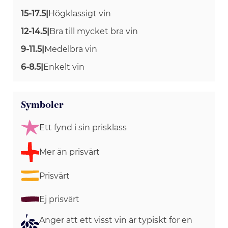
15-17.5
|
Högklassigt vin
12-14.5
|
Bra till mycket bra vin
9-11.5
|
Medelbra vin
6-8.5
|
Enkelt vin
Symboler
Ett fynd i sin prisklass
Mer än prisvärt
Prisvärt
Ej prisvärt
Anger att ett visst vin är typiskt för en