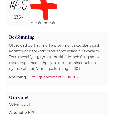
14,5
235:-
Mer än prisvärt
Bedömning
Utvecklad doft av mörka plommon, skogsbär, jord,
korinter och torkade örter samt inslag av skokärm.
Torr, medelfyllig, syrligt mörkbärig och örtig smak
med drygt medelhög syra, torra tanniner och ett
nyanserat slut. Vinner på luftning. 1200 fl.
Provning
Tillfälligt sortiment 3 juli 2026
Om vinet
Volym
75 cl
Alkohol
13.5 %