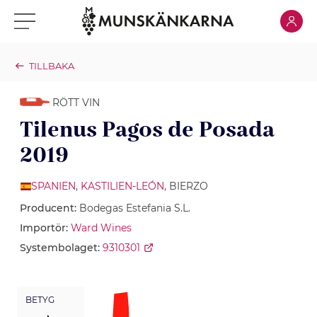
Klicka för
Klicka för meny
TILLBAKA
RÖTT VIN
Tilenus Pagos de Posada
2019
SPANIEN
,
KASTILIEN-LEÓN
, BIERZO
Producent:
Bodegas Estefania S.L.
Importör:
Ward Wines
Systembolaget:
9310301
BETYG