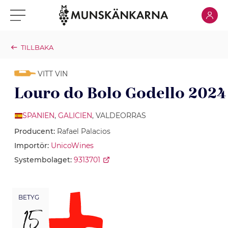
Klicka för
Klicka för meny
TILLBAKA
VITT VIN
Louro do Bolo Godello 2024
SPANIEN
,
GALICIEN
, VALDEORRAS
Producent:
Rafael Palacios
Importör:
UnicoWines
Systembolaget:
9313701
BETYG
15