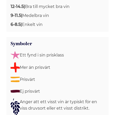
12-14.5
|
Bra till mycket bra vin
9-11.5
|
Medelbra vin
6-8.5
|
Enkelt vin
Symboler
Ett fynd i sin prisklass
Mer än prisvärt
Prisvärt
Ej prisvärt
Anger att ett visst vin är typiskt för en
viss druvsort eller ett visst distrikt.