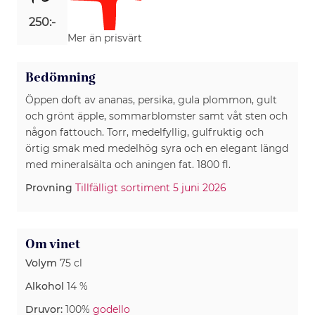
250:-
Mer än prisvärt
Bedömning
Öppen doft av ananas, persika, gula plommon, gult
och grönt äpple, sommarblomster samt våt sten och
någon fattouch. Torr, medelfyllig, gulfruktig och
örtig smak med medelhög syra och en elegant längd
med mineralsälta och aningen fat. 1800 fl.
Provning
Tillfälligt sortiment 5 juni 2026
Om vinet
Volym
75 cl
Alkohol
14 %
Druvor:
100%
godello