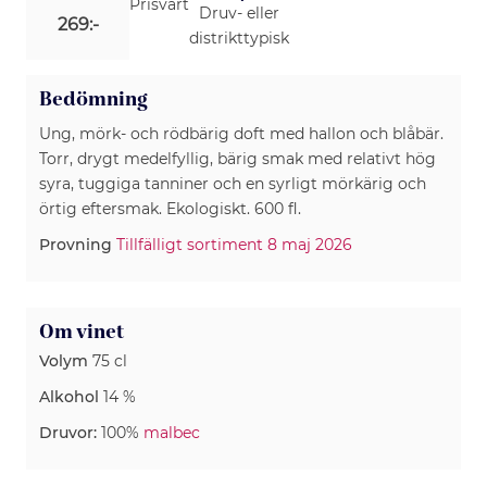
Prisvärt
Druv- eller
269:-
distrikttypisk
Bedömning
Ung, mörk- och rödbärig doft med hallon och blåbär.
Torr, drygt medelfyllig, bärig smak med relativt hög
syra, tuggiga tanniner och en syrligt mörkärig och
örtig eftersmak. Ekologiskt. 600 fl.
Provning
Tillfälligt sortiment 8 maj 2026
Om vinet
Volym
75 cl
Alkohol
14 %
Druvor:
100%
malbec