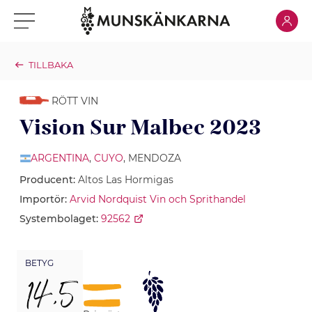
Klicka för
Klicka för meny
TILLBAKA
RÖTT VIN
Vision Sur Malbec 2023
ARGENTINA
,
CUYO
, MENDOZA
Producent:
Altos Las Hormigas
Importör:
Arvid Nordquist Vin och Sprithandel
Systembolaget:
92562
BETYG
14,5