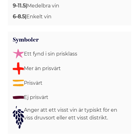
9-11.5
|
Medelbra vin
6-8.5
|
Enkelt vin
Symboler
Ett fynd i sin prisklass
Mer än prisvärt
Prisvärt
Ej prisvärt
Anger att ett visst vin är typiskt för en
viss druvsort eller ett visst distrikt.