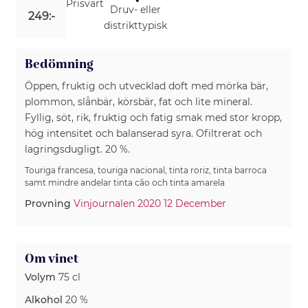
Prisvärt
Druv- eller
249:-
distrikttypisk
Bedömning
Öppen, fruktig och utvecklad doft med mörka bär,
plommon, slånbär, körsbär, fat och lite mineral.
Fyllig, söt, rik, fruktig och fatig smak med stor kropp,
hög intensitet och balanserad syra. Ofiltrerat och
lagringsdugligt. 20 %.
Touriga francesa, touriga nacional, tinta roriz, tinta barroca
samt mindre andelar tinta cão och tinta amarela
Provning
Vinjournalen 2020 12 December
Om vinet
Volym
75 cl
Alkohol
20 %