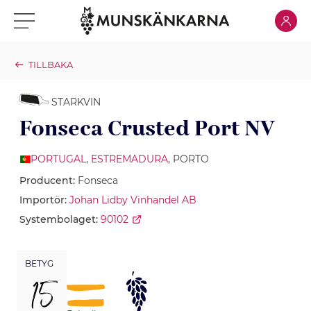
Klicka för
Klicka för meny
TILLBAKA
STARKVIN
Fonseca Crusted Port NV
PORTUGAL
,
ESTREMADURA
, PORTO
Producent:
Fonseca
Importör:
Johan Lidby Vinhandel AB
Systembolaget:
90102
BETYG
15