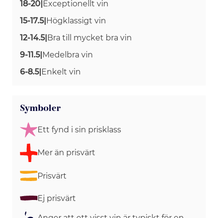
18-20
|
Exceptionellt vin
15-17.5
|
Högklassigt vin
12-14.5
|
Bra till mycket bra vin
9-11.5
|
Medelbra vin
6-8.5
|
Enkelt vin
Symboler
Ett fynd i sin prisklass
Mer än prisvärt
Prisvärt
Ej prisvärt
Anger att ett visst vin är typiskt för en