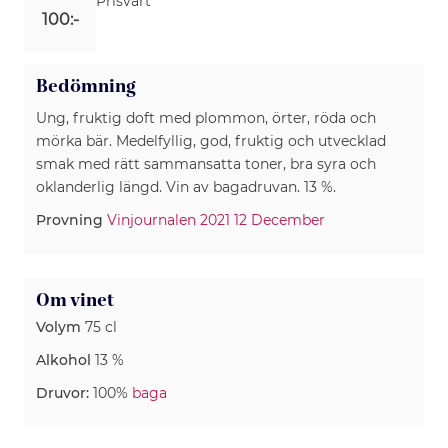
Prisvärt
100:-
Bedömning
Ung, fruktig doft med plommon, örter, röda och
mörka bär. Medelfyllig, god, fruktig och utvecklad
smak med rätt sammansatta toner, bra syra och
oklanderlig längd. Vin av bagadruvan. 13 %.
Provning
Vinjournalen 2021 12 December
Om vinet
Volym
75 cl
Alkohol
13 %
Druvor:
100%
baga