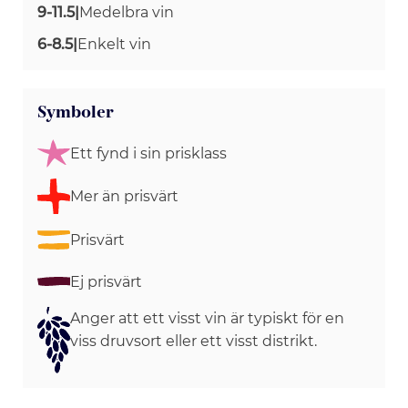
9-11.5
|
Medelbra vin
6-8.5
|
Enkelt vin
Symboler
Ett fynd i sin prisklass
Mer än prisvärt
Prisvärt
Ej prisvärt
Anger att ett visst vin är typiskt för en
viss druvsort eller ett visst distrikt.