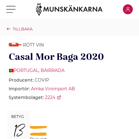
Klicka för
Klicka för meny
TILLBAKA
RÖTT VIN
Casal Mor Baga 2020
PORTUGAL
,
BAIRRADA
Producent:
COVIP
Importör:
Amka Vinimport AB
Systembolaget:
2224
BETYG
13