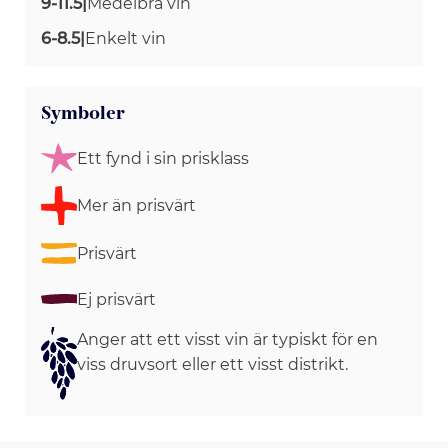
9-11.5
|
Medelbra vin
6-8.5
|
Enkelt vin
Symboler
Ett fynd i sin prisklass
Mer än prisvärt
Prisvärt
Ej prisvärt
Anger att ett visst vin är typiskt för en
viss druvsort eller ett visst distrikt.