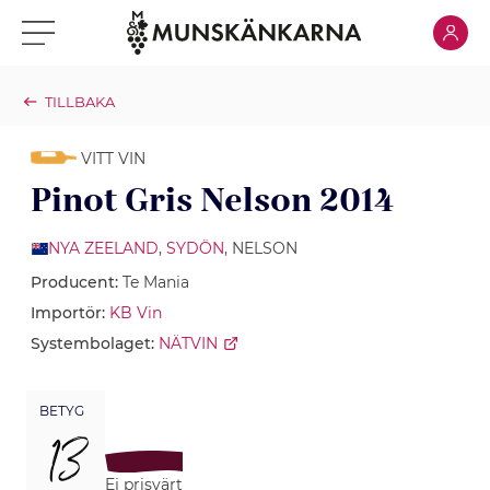
Klicka för
Klicka för meny
TILLBAKA
VITT VIN
Pinot Gris Nelson 2014
NYA ZEELAND
,
SYDÖN
, NELSON
Producent:
Te Mania
Importör:
KB Vin
Systembolaget:
NÄTVIN
BETYG
13
Ej prisvärt