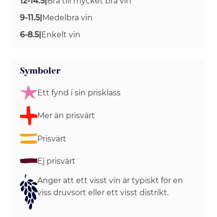
12-14.5
|
Bra till mycket bra vin
9-11.5
|
Medelbra vin
6-8.5
|
Enkelt vin
Symboler
Ett fynd i sin prisklass
Mer än prisvärt
Prisvärt
Ej prisvärt
Anger att ett visst vin är typiskt för en
viss druvsort eller ett visst distrikt.