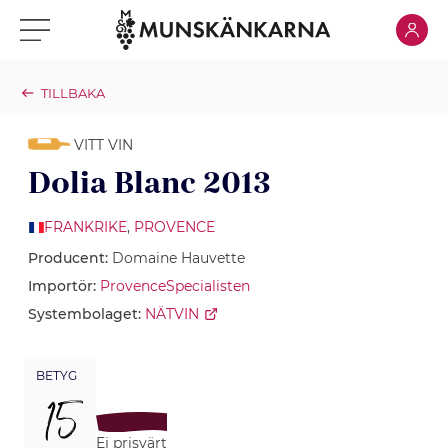
Klicka för
Klicka för meny
TILLBAKA
VITT VIN
Dolia Blanc 2013
FRANKRIKE
,
PROVENCE
Producent:
Domaine Hauvette
Importör:
ProvenceSpecialisten
Systembolaget:
NÄTVIN
BETYG
15
Ej prisvärt