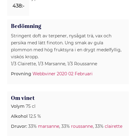
438:-
Bedömning
Stringent doft av terpener, nysågat trä, vax och
persika med lätt finoton. Ung smak av gula
plommon med hög fruktsyra i en drygt medelfyllig,
viskös kropp.
1/3 Clairette, 1/3 Marsanne, 1/3 Roussanne
Provning
Webbviner 2020 02 Februari
Om vinet
Volym
75 cl
Alkohol
12.5 %
Druvor:
33%
marsanne
, 33%
roussanne
, 33%
clairette