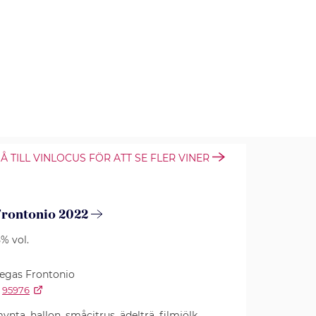
Å TILL VINLOCUS FÖR ATT SE FLER VINER
Frontonio 2022
5% vol.
egas Frontonio
95976
nta, hallon, småcitrus, ädelträ, filmjölk,