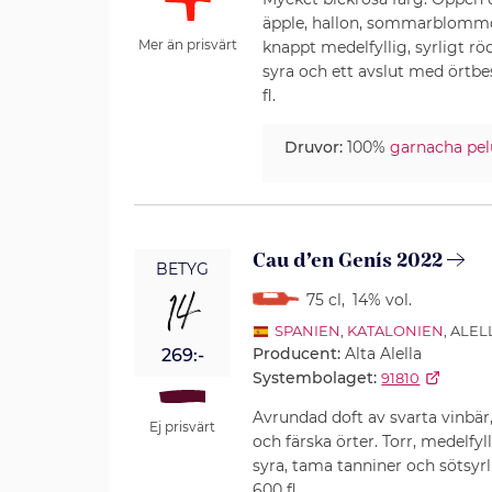
äpple, hallon, sommarblommor
Mer än prisvärt
knappt medelfyllig, syrligt
syra och ett avslut med örtbe
fl.
Druvor:
100%
garnacha pe
Cau d’en Genís 2022
BETYG
14
75 cl
,
14% vol.
SPANIEN
,
KATALONIEN
, ALEL
Producent:
Alta Alella
269:-
Systembolaget:
91810
Avrundad doft av svarta vinbär, 
Ej prisvärt
och färska örter. Torr, medel
syra, tama tanniner och sötsyrli
600 fl.