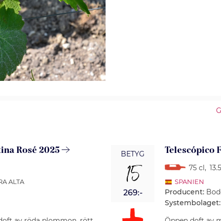
G
tina Rosé 2025
Telescópico 
BETYG
15
75 cl
,
13.
RRA ALTA
SPANIEN
Producent:
Bod
269:-
Systembolaget:
doft av röda plommon, rött
Öppen doft av my