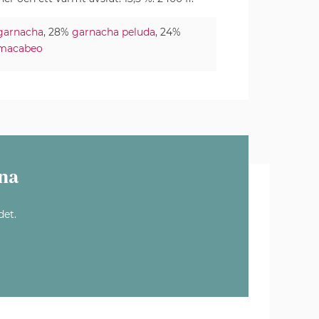
garnacha
, 28%
garnacha peluda
, 24%
macabeo
na
det.