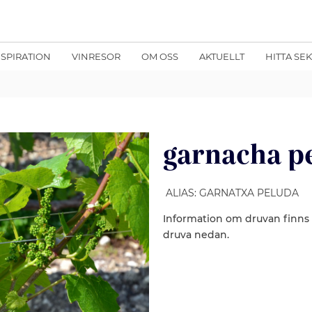
NSPIRATION
VINRESOR
OM OSS
AKTUELLT
HITTA SE
garnacha p
ALIAS: GARNATXA PELUDA
Information om druvan finns
druva nedan.