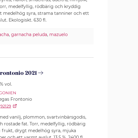
Torr, medelfyllig, rödbärig och kryddig
 medelhög syra, strama tanniner och ett
lut. Ekologiskt. 630 fl.
acha
,
garnacha peluda
,
mazuelo
Frontonio 2021
5% vol.
GONIEN
gas Frontonio
92129
med vanilj, plommon, svartvinbärsgodis,
 rostade fat. Torr, medelfyllig, rödbärig
 frukt, drygt medelhög syra, mjuka
er och ett varmt avslut. 13,5 %. 2400 fl.