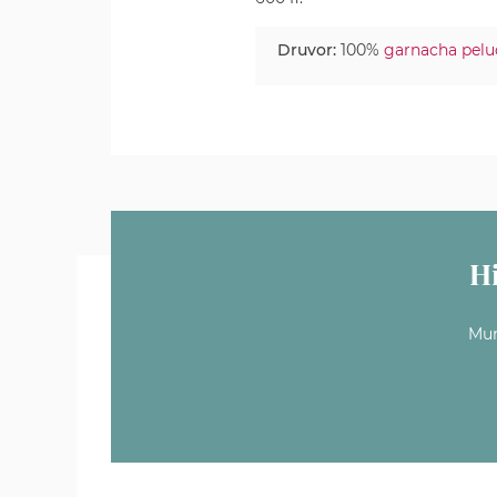
Druvor:
100%
garnacha pelu
H
Mun