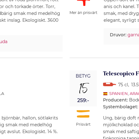
 och torkade örter. Torr,
anis och kanel. 
Mer än prisvärt
 rödbärig smak med medelhög
smak, med drygt
skt inslag. Ekologiskt. 3600
elegant, syrligt s
Druvor:
garn
luda
Telescopico 
BETYG
15
75 cl
,
13.
LA
SPANIEN
,
ARA
Producent:
Bode
259:-
Systembolaget:
björnbär, hallon, sötlakrits
Ung, bärig doft 
fyllig smak med medelhög
mjölkchoklad och
Prisvärt
gt avslut. Ekologiskt. 14 %.
smak med saftig
finkorniga tannin