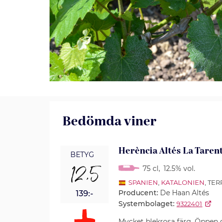
Bedömda viner
Herència Altés La Taren
BETYG
12,5
75 cl
,
12.5% vol.
SPANIEN
,
KATALONIEN
, TE
Producent:
De Haan Altés
139:-
Systembolaget:
9322401
Mycket blekrosa färg. Öppen 