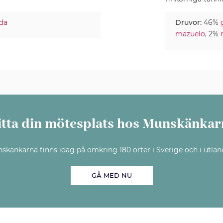
da
Druvor:
46%
mazuelo
, 2%
itta din mötesplats hos Munskänkar
skänkarna finns idag på omkring 180 orter i Sverige och i utlan
GÅ MED NU