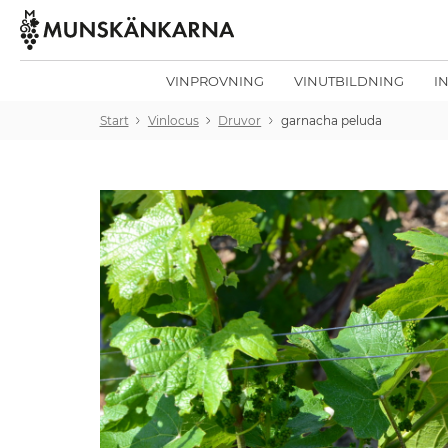
VINPROVNING
VINUTBILDNING
I
Start
Vinlocus
Druvor
garnacha peluda