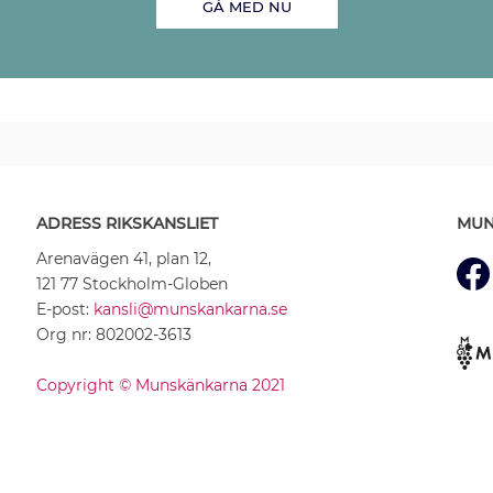
GÅ MED NU
ADRESS RIKSKANSLIET
MUN
Arenavägen 41, plan 12,
121 77 Stockholm-Globen
E-post:
kansli@munskankarna.se
Org nr: 802002-3613
Copyright © Munskänkarna 2021