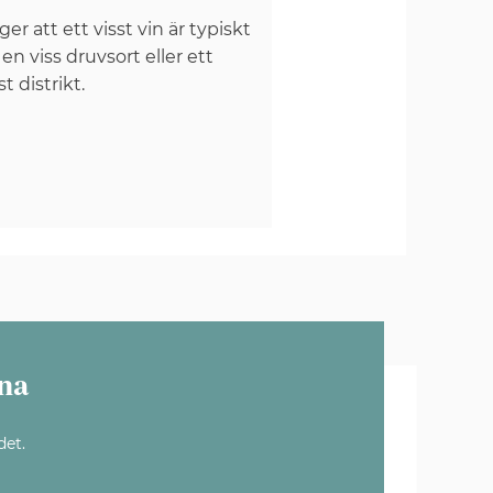
er att ett visst vin är typiskt
 en viss druvsort eller ett
st distrikt.
na
det.