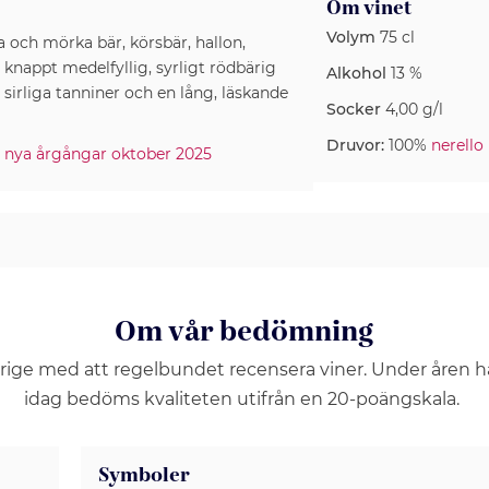
Om vinet
Volym
75 cl
a och mörka bär, körsbär, hallon,
 knappt medelfyllig, syrligt rödbärig
Alkohol
13 %
irliga tanniner och en lång, läskande
Socker
4,00 g/l
Druvor:
100%
nerello
– nya årgångar oktober 2025
Om vår bedömning
erige med att regelbundet recensera viner. Under åren 
idag bedöms kvaliteten utifrån en 20-poängskala.
Symboler