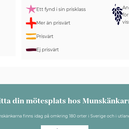
Ang
Ett fynd i sin prisklass
för
vis
Mer än prisvärt
Prisvärt
Ej prisvärt
itta din mötesplats hos Munskänkar
skänkarna finns idag på omkring 180 orter i Sverige och i utlan