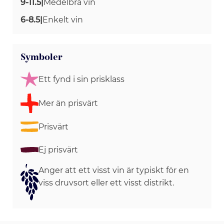
9-11.5
|
Medelbra vin
6-8.5
|
Enkelt vin
Symboler
Ett fynd i sin prisklass
Mer än prisvärt
Prisvärt
Ej prisvärt
Anger att ett visst vin är typiskt för en
viss druvsort eller ett visst distrikt.