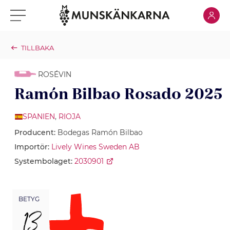
Klicka för
Klicka för meny
TILLBAKA
ROSÉVIN
Ramón Bilbao Rosado 2025
SPANIEN
,
RIOJA
Producent:
Bodegas Ramón Bilbao
Importör:
Lively Wines Sweden AB
Systembolaget:
2030901
BETYG
13