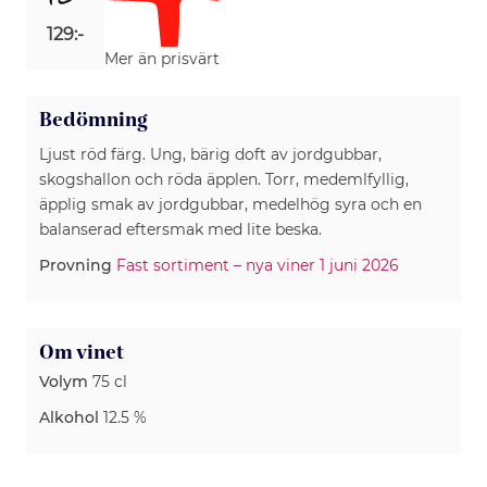
129:-
Mer än prisvärt
Bedömning
Ljust röd färg. Ung, bärig doft av jordgubbar,
skogshallon och röda äpplen. Torr, medemlfyllig,
äpplig smak av jordgubbar, medelhög syra och en
balanserad eftersmak med lite beska.
Provning
Fast sortiment – nya viner 1 juni 2026
Om vinet
Volym
75 cl
Alkohol
12.5 %