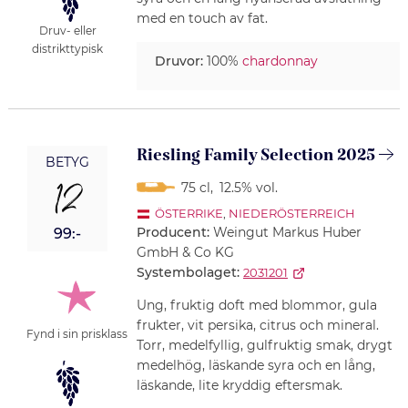
med en touch av fat.
Druv- eller
distrikttypisk
Druvor:
100%
chardonnay
Riesling Family Selection 2025
BETYG
12
75 cl
,
12.5% vol.
ÖSTERRIKE
,
NIEDERÖSTERREICH
Producent:
Weingut Markus Huber
99:-
GmbH & Co KG
Systembolaget:
2031201
Ung, fruktig doft med blommor, gula
frukter, vit persika, citrus och mineral.
Fynd i sin prisklass
Torr, medelfyllig, gulfruktig smak, drygt
medelhög, läskande syra och en lång,
läskande, lite kryddig eftersmak.