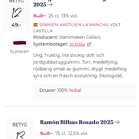
BETYG
2025
12
25 cl
,
13% vol.
49:-
SPANIEN
,
KASTILIEN-LA MANCHA
, VDLT
CASTILLA
Producent:
Hammeken Cellars
Systembolaget:
2031334
Ej prisvärt
Ung, fruktig, lite stickig doft och
jordgubbstuggummi. Torr, medelfyllig,
rödbärig smak av gummi, drygt medelhög
syra och en fräsch avslutning. Ekologiskt.
Druvor:
100%
bobal
Ramón Bilbao Rosado 2025
BETYG
75 cl
,
12.5% vol.