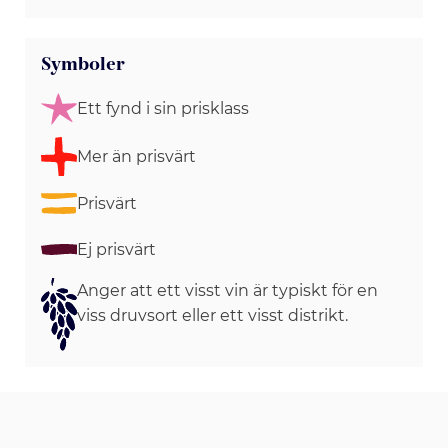
Symboler
Ett fynd i sin prisklass
Mer än prisvärt
Prisvärt
Ej prisvärt
Anger att ett visst vin är typiskt för en
viss druvsort eller ett visst distrikt.