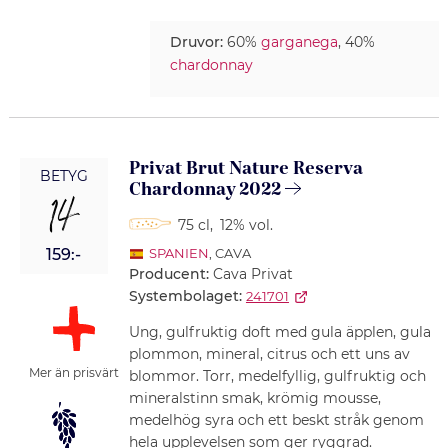
Druvor:
60%
garganega
, 40%
chardonnay
Privat Brut Nature Reserva
BETYG
Chardonnay 2022
14
75 cl
,
12% vol.
159:-
SPANIEN
, CAVA
Producent:
Cava Privat
Systembolaget:
241701
Ung, gulfruktig doft med gula äpplen, gula
plommon, mineral, citrus och ett uns av
Mer än prisvärt
blommor. Torr, medelfyllig, gulfruktig och
mineralstinn smak, krömig mousse,
medelhög syra och ett beskt stråk genom
hela upplevelsen som ger ryggrad.