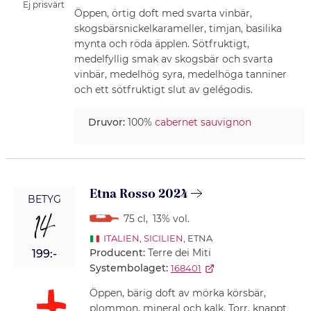
Ej prisvärt
Öppen, örtig doft med svarta vinbär,
skogsbärsnickelkarameller, timjan, basilika
mynta och röda äpplen. Sötfruktigt,
medelfyllig smak av skogsbär och svarta
vinbär, medelhög syra, medelhöga tanniner
och ett sötfruktigt slut av gelégodis.
Druvor:
100%
cabernet sauvignon
Etna Rosso 2024
BETYG
14
75 cl
,
13% vol.
ITALIEN
,
SICILIEN
, ETNA
Producent:
Terre dei Miti
199:-
Systembolaget:
168401
Öppen, bärig doft av mörka körsbär,
plommon, mineral och kalk. Torr, knappt