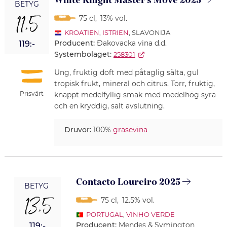
White Knight Master's Move 2025
BETYG
11,5
75 cl
,
13% vol.
KROATIEN
,
ISTRIEN
, SLAVONIJA
Producent:
Ðakovacka vina d.d.
119:-
Systembolaget:
258301
Ung, fruktig doft med påtaglig sälta, gul
tropisk frukt, mineral och citrus. Torr, fruktig,
Prisvärt
knappt medelfyllig smak med medelhög syra
och en kryddig, salt avslutning.
Druvor:
100%
grasevina
Contacto Loureiro 2025
BETYG
13,5
75 cl
,
12.5% vol.
PORTUGAL
,
VINHO VERDE
Producent:
Mendes & Symington
119:-