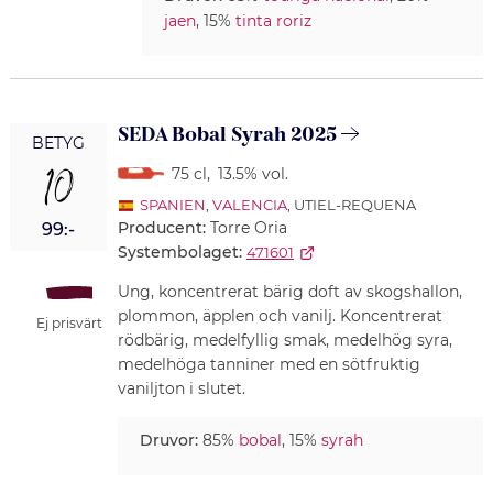
jaen
, 15%
tinta roriz
SEDA Bobal Syrah 2025
BETYG
10
75 cl
,
13.5% vol.
SPANIEN
,
VALENCIA
, UTIEL-REQUENA
Producent:
Torre Oria
99:-
Systembolaget:
471601
Ung, koncentrerat bärig doft av skogshallon,
plommon, äpplen och vanilj. Koncentrerat
Ej prisvärt
rödbärig, medelfyllig smak, medelhög syra,
medelhöga tanniner med en sötfruktig
vaniljton i slutet.
Druvor:
85%
bobal
, 15%
syrah