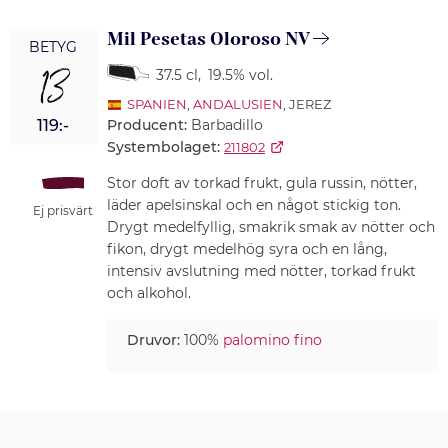
Mil Pesetas Oloroso NV
BETYG
13
37.5 cl
,
19.5% vol.
SPANIEN
,
ANDALUSIEN
, JEREZ
Producent:
Barbadillo
119:-
Systembolaget:
211802
Stor doft av torkad frukt, gula russin, nötter,
läder apelsinskal och en något stickig ton.
Ej prisvärt
Drygt medelfyllig, smakrik smak av nötter och
fikon, drygt medelhög syra och en lång,
intensiv avslutning med nötter, torkad frukt
och alkohol.
Druvor:
100%
palomino fino