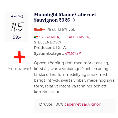
Moonlight Manor Cabernet
BETYG
Sauvignon 2025
11,5
75 cl
,
13.5% vol.
99:-
SYDAFRIKA
,
OLIFANTS RIVER
,
STELLENBOSCH
Producent:
De Waal
Systembolaget:
471501
Öppen, rödbärig doft med mörkt anslag,
körsbär, svarta vinbärsgelé och en aning
Mer än prisvärt
färska örter. Torr medelfyllig smak med
bärigt intryck, svarta vinbär, medelhög syra,
torra, relativt intensiva tanniner och ett
korrekt avslut.
Druvor:
100%
cabernet sauvignon