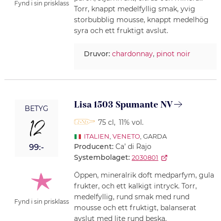
Fynd i sin prisklass
Torr, knappt medelfyllig smak, yvig
storbubblig mousse, knappt medelhög
syra och ett fruktigt avslut.
Druvor:
chardonnay
,
pinot noir
Lisa 1503 Spumante NV
BETYG
12
75 cl
,
11% vol.
ITALIEN
,
VENETO
, GARDA
Producent:
Ca’ di Rajo
99:-
Systembolaget:
2030801
Öppen, mineralrik doft medparfym, gula
frukter, och ett kalkigt intryck. Torr,
medelfyllig, rund smak med rund
Fynd i sin prisklass
mousse och ett fruktigt, balanserat
avslut med lite rund beska.