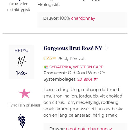
Druv- eller
Ekologiskt.
distrikttypisk
Druvor:
100%
chardonnay
Gorgeous Brut Rosé NV
BETYG
14
75 cl
,
12% vol.
SYDAFRIKA
,
WESTERN CAPE
Producent:
Old Road Wine Co
149:-
Systembolaget:
2018901
Laxrosa färg. Ung, rödbärig doft med
smultron, hallon, jordgubb, vit choklad
och citrus. Torr, medelfyllig, rödbärig
Fynd i sin prisklass
smak, krämig mousse, ett uns av beska
och en lång balanserad, härlig smak.
Druvor:
pinot noir
,
chardonnay
,