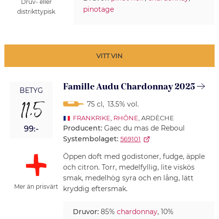
Druv- eller
pinotage
distrikttypisk
VITT VIN
Famille Audu Chardonnay 2025
BETYG
11,5
75 cl
,
13.5% vol.
FRANKRIKE
,
RHÔNE
, ARDÈCHE
Producent:
Gaec du mas de Reboul
99:-
Systembolaget:
569101
Öppen doft med godistoner, fudge, äpple
och citron. Torr, medelfyllig, lite viskös
smak, medelhög syra och en lång, lätt
Mer än prisvärt
kryddig eftersmak.
Druvor:
85%
chardonnay
, 10%