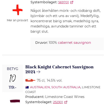
Systembolaget:
569701
Något återhållen mörk- och rödbärig doft,
björnbär och ett uns av vanilj. Medelfyllig,
Mer än prisvärt
koncentrerat bärig smak, medelhög syra,
medelhöga, avrundade tanniner och ett
bärigt slut.
Druvor:
100%
cabernet sauvignon
Black Knight Cabernet Sauvignon
BETYG
2024
10
75 cl
,
14.5% vol.
119:-
AUSTRALIEN
,
SOUTH AUSTRALIA
, LIMESTONE
COAST
Producent:
Limestone Coast Wines
Systembolaget:
252301