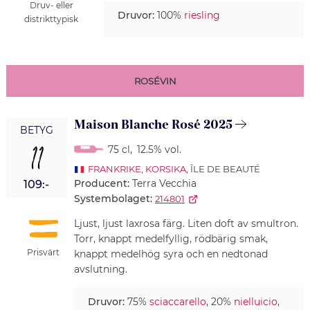
Druv- eller
Druvor:
100%
riesling
distrikttypisk
ROSÉVIN
Maison Blanche Rosé 2025
BETYG
11
75 cl
,
12.5% vol.
FRANKRIKE
,
KORSIKA
, ÎLE DE BEAUTÉ
Producent:
Terra Vecchia
109:-
Systembolaget:
214801
Ljust, ljust laxrosa färg. Liten doft av smultron.
Torr, knappt medelfyllig, rödbärig smak,
Prisvärt
knappt medelhög syra och en nedtonad
avslutning.
Druvor:
75%
sciaccarello
, 20%
nielluicio
,