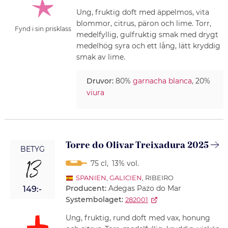
Ung, fruktig doft med äppelmos, vita
blommor, citrus, päron och lime. Torr,
Fynd i sin prisklass
medelfyllig, gulfruktig smak med drygt
medelhög syra och ett lång, lätt kryddig
smak av lime.
Druvor:
80%
garnacha blanca
, 20%
viura
Torre do Olivar Treixadura 2025
BETYG
13
75 cl
,
13% vol.
SPANIEN
,
GALICIEN
, RIBEIRO
Producent:
Adegas Pazo do Mar
149:-
Systembolaget:
282001
Ung, fruktig, rund doft med vax, honung