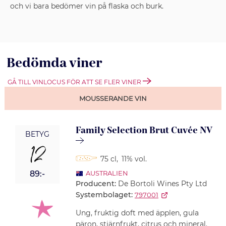
och vi bara bedömer vin på flaska och burk.
Bedömda viner
GÅ TILL VINLOCUS FÖR ATT SE FLER VINER
MOUSSERANDE VIN
Family Selection Brut Cuvée NV
BETYG
12
75 cl
,
11% vol.
89:-
AUSTRALIEN
Producent:
De Bortoli Wines Pty Ltd
Systembolaget:
797001
Ung, fruktig doft med äpplen, gula
päron, stjärnfrukt, citrus och mineral.