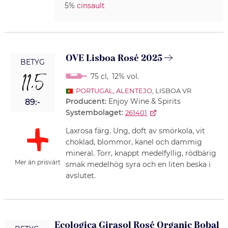
5%
cinsault
OVE Lisboa Rosé 2025
BETYG
11,5
75 cl
,
12% vol.
PORTUGAL
,
ALENTEJO
, LISBOA VR
Producent:
Enjoy Wine & Spirits
89:-
Systembolaget:
261401
Laxrosa färg. Ung, doft av smörkola, vit
choklad, blommor, kanel och dammig
mineral. Torr, knappt medelfyllig, rödbärig
Mer än prisvärt
smak medelhög syra och en liten beska i
avslutet.
Ecologica Girasol Rosé Organic Bobal