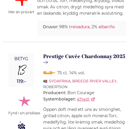
och citrus. Torr, medelfyllig, kryddig, viskös
smak. Av citron, drygt medelhög syra med
Mer än prisvärt
en läskande, kryddig mineralrik avslutning.
Druvor:
98%
treixadura
, 2%
albariño
Prestige Cuvée Chardonnay 2025
BETYG
13
75 cl
,
14% vol.
119:-
SYDAFRIKA
,
BREEDE RIVER VALLEY
,
ROBERTSON
Producent:
Bon Courage
Systembolaget:
471401
Öppen doft med ett uns av smörighet,
Fynd i sin prisklass
grillad citron, äpple och mineral.Torr,
medelfyllig, lite krämig smak, medelhög
syra och en lång nyanserad avslutning