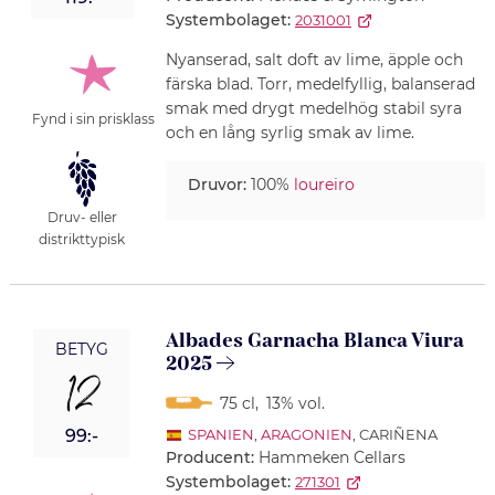
Systembolaget:
2031001
Nyanserad, salt doft av lime, äpple och
färska blad. Torr, medelfyllig, balanserad
smak med drygt medelhög stabil syra
Fynd i sin prisklass
och en lång syrlig smak av lime.
Druvor:
100%
loureiro
Druv- eller
distrikttypisk
Albades Garnacha Blanca Viura
BETYG
2025
12
75 cl
,
13% vol.
99:-
SPANIEN
,
ARAGONIEN
, CARIÑENA
Producent:
Hammeken Cellars
Systembolaget:
271301