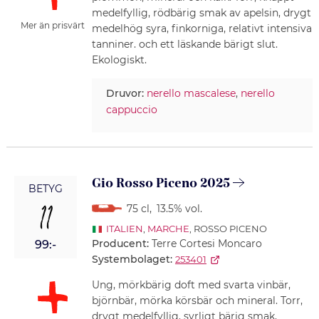
medelfyllig, rödbärig smak av apelsin, drygt
Mer än prisvärt
medelhög syra, finkorniga, relativt intensiva
tanniner. och ett läskande bärigt slut.
Ekologiskt.
Druvor:
nerello mascalese
,
nerello
cappuccio
Gio Rosso Piceno 2025
BETYG
11
75 cl
,
13.5% vol.
ITALIEN
,
MARCHE
, ROSSO PICENO
Producent:
Terre Cortesi Moncaro
99:-
Systembolaget:
253401
Ung, mörkbärig doft med svarta vinbär,
björnbär, mörka körsbär och mineral. Torr,
drygt medelfyllig, syrligt bärig smak,