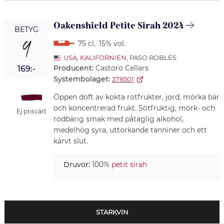
Oakenshield Petite Sirah 2024
BETYG
9
75 cl
,
15% vol.
USA
,
KALIFORNIEN
, PASO ROBLES
Producent:
Castoro Cellars
169:-
Systembolaget:
278501
Öppen doft av kokta rotfrukter, jord, mörka bär
och koncentrerad frukt. Sötfruktig, mörk- och
Ej prisvärt
rödbärig smak med påtaglig alkohol,
medelhög syra, uttorkande tanniner och ett
kärvt slut.
Druvor:
100%
petit sirah
STARKVIN