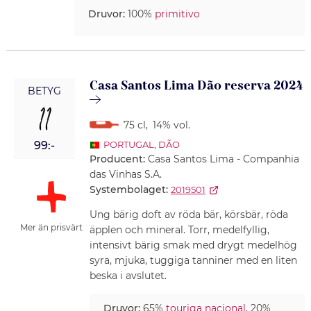
Druvor:
100%
primitivo
Casa Santos Lima Dão reserva 2024
BETYG
11
75 cl
,
14% vol.
99:-
PORTUGAL
,
DÃO
Producent:
Casa Santos Lima - Companhia
das Vinhas S.A.
Systembolaget:
2019501
Ung bärig doft av röda bär, körsbär, röda
Mer än prisvärt
äpplen och mineral. Torr, medelfyllig,
intensivt bärig smak med drygt medelhög
syra, mjuka, tuggiga tanniner med en liten
beska i avslutet.
Druvor:
65%
touriga nacional
, 20%