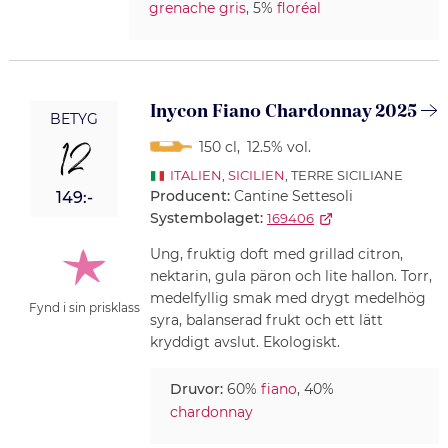
grenache gris
, 5%
floréal
Inycon Fiano Chardonnay 2025
BETYG
12
150 cl
,
12.5% vol.
ITALIEN
,
SICILIEN
, TERRE SICILIANE
Producent:
Cantine Settesoli
149:-
Systembolaget:
169406
Ung, fruktig doft med grillad citron,
nektarin, gula päron och lite hallon. Torr,
medelfyllig smak med drygt medelhög
Fynd i sin prisklass
syra, balanserad frukt och ett lätt
kryddigt avslut. Ekologiskt.
Druvor:
60%
fiano
, 40%
chardonnay