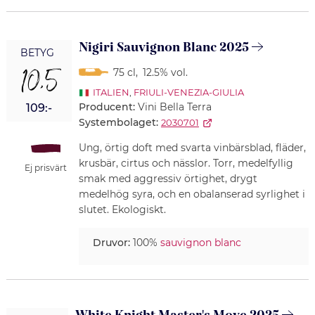
Nigiri Sauvignon Blanc 2025
BETYG
10,5
75 cl
,
12.5% vol.
ITALIEN
,
FRIULI-VENEZIA-GIULIA
Producent:
Vini Bella Terra
109:-
Systembolaget:
2030701
Ung, örtig doft med svarta vinbärsblad, fläder,
krusbär, cirtus och nässlor. Torr, medelfyllig
Ej prisvärt
smak med aggressiv örtighet, drygt
medelhög syra, och en obalanserad syrlighet i
slutet. Ekologiskt.
Druvor:
100%
sauvignon blanc