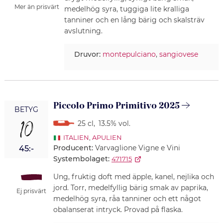
Mer än prisvärt
medelhög syra, tuggiga lite kralliga
tanniner och en lång bärig och skalsträv
avslutning.
Druvor:
montepulciano
,
sangiovese
Piccolo Primo Primitivo 2025
BETYG
10
25 cl
,
13.5% vol.
ITALIEN
,
APULIEN
Producent:
Varvaglione Vigne e Vini
45:-
Systembolaget:
471715
Ung, fruktig doft med äpple, kanel, nejlika och
jord. Torr, medelfyllig bärig smak av paprika,
Ej prisvärt
medelhög syra, råa tanniner och ett något
obalanserat intryck. Provad på flaska.