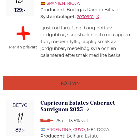
13
SPANIEN
,
RIOJA
Producent:
Bodegas Ramón Bilbao
129:-
Systembolaget:
2030901
Ljust röd färg. Ung, bärig doft av
jordgubbar, skogshallon och röda äpplen.
Torr, medemlfyllig, äpplig smak av
Mer än prisvärt
jordgubbar, medelhög syra och en
balanserad eftersmak med lite beska.
RÖTT VIN
Capricorn Estates Cabernet
BETYG
Sauvignon 2025
11
75 cl
,
13.5% vol.
89:-
ARGENTINA
,
CUYO
, MENDOZA
Producent:
Belhara Estate