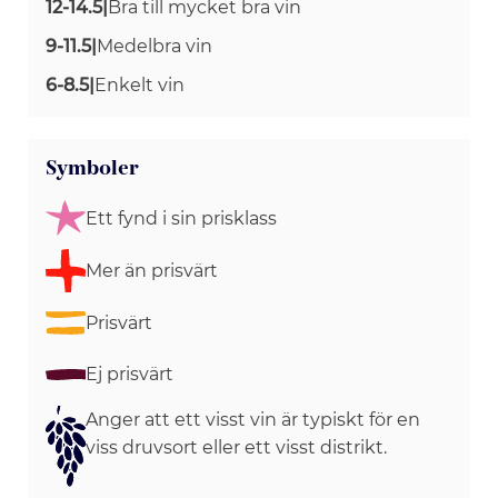
12-14.5
|
Bra till mycket bra vin
9-11.5
|
Medelbra vin
6-8.5
|
Enkelt vin
Symboler
Ett fynd i sin prisklass
Mer än prisvärt
Prisvärt
Ej prisvärt
Anger att ett visst vin är typiskt för en
viss druvsort eller ett visst distrikt.