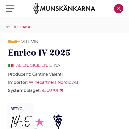
Klicka för
Klicka för meny
TILLBAKA
VITT VIN
Enrico IV 2025
ITALIEN
,
SICILIEN
, ETNA
Producent:
Cantine Valenti
Importör:
Winepartners Nordic AB
Systembolaget:
9500701
BETYG
14,5