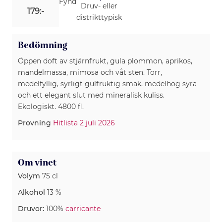
Fynd
Druv- eller
179:-
distrikttypisk
Bedömning
Öppen doft av stjärnfrukt, gula plommon, aprikos,
mandelmassa, mimosa och våt sten. Torr,
medelfyllig, syrligt gulfruktig smak, medelhög syra
och ett elegant slut med mineralisk kuliss.
Ekologiskt. 4800 fl.
Provning
Hitlista 2 juli 2026
Om vinet
Volym
75 cl
Alkohol
13 %
Druvor:
100%
carricante