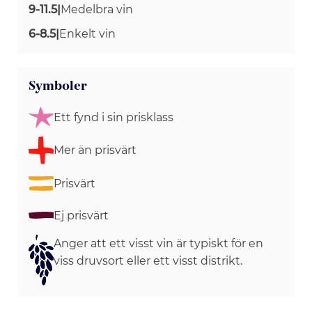
9-11.5
|
Medelbra vin
6-8.5
|
Enkelt vin
Symboler
Ett fynd i sin prisklass
Mer än prisvärt
Prisvärt
Ej prisvärt
Anger att ett visst vin är typiskt för en
viss druvsort eller ett visst distrikt.