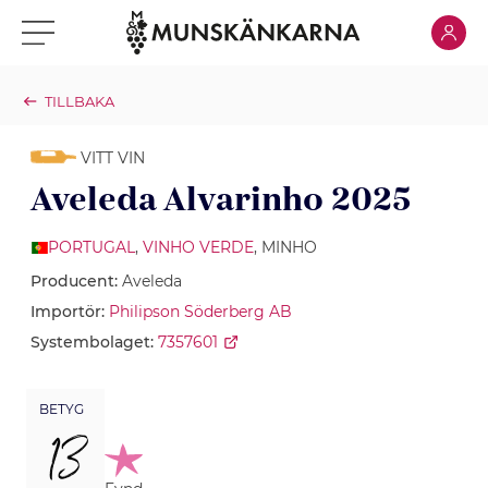
Klicka för
Klicka för meny
TILLBAKA
VITT VIN
Aveleda Alvarinho 2025
PORTUGAL
,
VINHO VERDE
, MINHO
Producent:
Aveleda
Importör:
Philipson Söderberg AB
Systembolaget:
7357601
BETYG
13