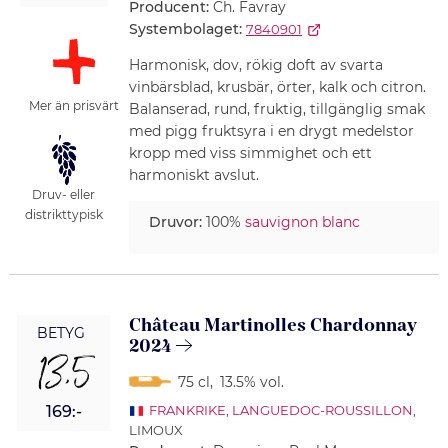
Producent:
Ch. Favray
Systembolaget:
7840901
Harmonisk, dov, rökig doft av svarta
vinbärsblad, krusbär, örter, kalk och citron.
Mer än prisvärt
Balanserad, rund, fruktig, tillgänglig smak
med pigg fruktsyra i en drygt medelstor
kropp med viss simmighet och ett
harmoniskt avslut.
Druv- eller
distrikttypisk
Druvor:
100%
sauvignon blanc
Château Martinolles Chardonnay
BETYG
2024
13,5
75 cl
,
13.5% vol.
169:-
FRANKRIKE
,
LANGUEDOC-ROUSSILLON
,
LIMOUX