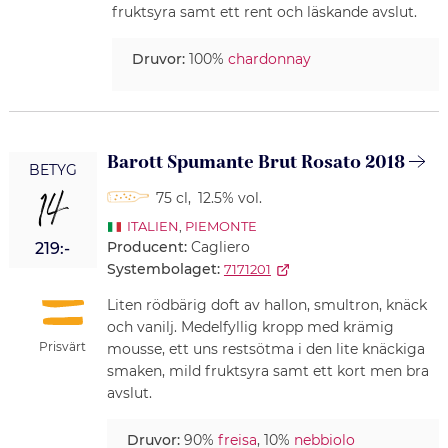
fruktsyra samt ett rent och läskande avslut.
Druvor:
100%
chardonnay
Barott Spumante Brut Rosato 2018
BETYG
14
75 cl
,
12.5% vol.
ITALIEN
,
PIEMONTE
Producent:
Cagliero
219:-
Systembolaget:
7171201
Liten rödbärig doft av hallon, smultron, knäck
och vanilj. Medelfyllig kropp med krämig
Prisvärt
mousse, ett uns restsötma i den lite knäckiga
smaken, mild fruktsyra samt ett kort men bra
avslut.
Druvor:
90%
freisa
, 10%
nebbiolo