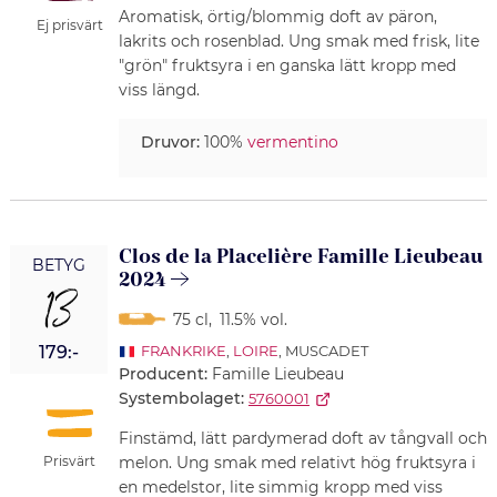
Aromatisk, örtig/blommig doft av päron,
Ej prisvärt
lakrits och rosenblad. Ung smak med frisk, lite
"grön" fruktsyra i en ganska lätt kropp med
viss längd.
Druvor:
100%
vermentino
Clos de la Placelière Famille Lieubeau
BETYG
2024
13
75 cl
,
11.5% vol.
179:-
FRANKRIKE
,
LOIRE
, MUSCADET
Producent:
Famille Lieubeau
Systembolaget:
5760001
Finstämd, lätt pardymerad doft av tångvall och
Prisvärt
melon. Ung smak med relativt hög fruktsyra i
en medelstor, lite simmig kropp med viss