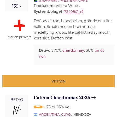
SYDAFRIKA
,
WESTERN CAPE
Producent:
Villera Wines
139:-
Systembolaget:
7340801
Doft av citron, blodapelsin, grädde och lite
hallon. Smak med en bra mousse,
medelfyllig kropp, lite påklistrad syra och
Mer än prisvärt
kort slut. Doften bäst.
Druvor:
70%
chardonnay
, 30%
pinot
noir
VITT VIN
Catena Chardonnay 2024
BETYG
14
75 cl
,
13% vol.
ARGENTINA
,
CUYO
, MENDOZA