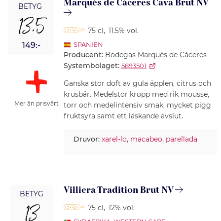
Marqués de Cáceres Cava Brut NV
BETYG
13,5
75 cl
,
11.5% vol.
149:-
SPANIEN
Producent:
Bodegas Marqués de Cáceres
Systembolaget:
5893501
Ganska stor doft av gula äpplen, citrus och
krusbär. Medelstor kropp med rik mousse,
Mer än prisvärt
torr och medelintensiv smak, mycket pigg
fruktsyra samt ett läskande avslut.
Druvor:
xarel-lo
,
macabeo
,
parellada
Villiera Tradition Brut NV
BETYG
13
75 cl
,
12% vol.