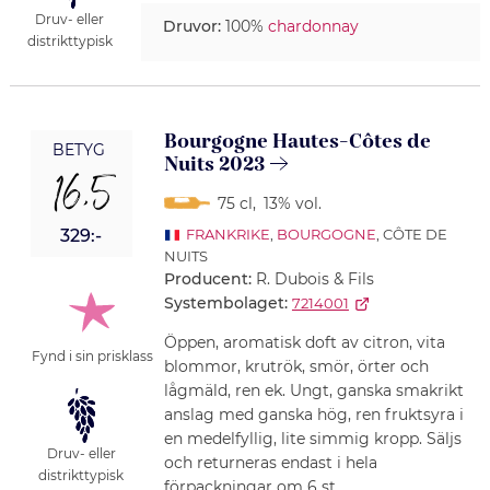
Druv- eller
Druvor:
100%
chardonnay
distrikttypisk
Bourgogne Hautes-Côtes de
BETYG
Nuits 2023
16,5
75 cl
,
13% vol.
329:-
FRANKRIKE
,
BOURGOGNE
, CÔTE DE
NUITS
Producent:
R. Dubois & Fils
Systembolaget:
7214001
Öppen, aromatisk doft av citron, vita
Fynd i sin prisklass
blommor, krutrök, smör, örter och
lågmäld, ren ek. Ungt, ganska smakrikt
anslag med ganska hög, ren fruktsyra i
en medelfyllig, lite simmig kropp. Säljs
Druv- eller
och returneras endast i hela
distrikttypisk
förpackningar om 6 st