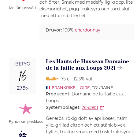
och örter. Smak med medelfyllig kropp, lite
Mer än prisvärt
eksmörighet, pigg fruktsyra och torrt slut
med ett uns bitterhet.
Druvor:
100%
chardonnay
Les Hauts de Husseau Domaine
BETYG
de la Taille aux Loups 2021
16
75 cl
,
12.5% vol.
279:-
FRANKRIKE
,
LOIRE
, TOURAINE
Producent:
Domaine de la Taille aux
Loups
Systembolaget:
7645901
Generös, rökig doft av aprikoser, halm,
Fynd i sin prisklass
ylle, grillad citron och ett stänk bivax.
Fyllig, fruktig smak med frisk fruktsyra i