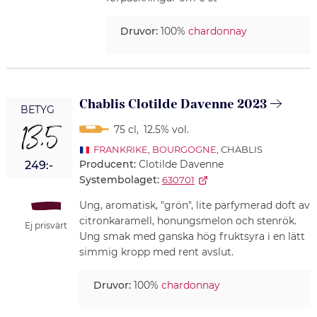
Druvor:
100%
chardonnay
Chablis Clotilde Davenne 2023
BETYG
13,5
75 cl
,
12.5% vol.
FRANKRIKE
,
BOURGOGNE
, CHABLIS
Producent:
Clotilde Davenne
249:-
Systembolaget:
630701
Ung, aromatisk, "grön", lite parfymerad doft av
citronkaramell, honungsmelon och stenrök.
Ej prisvärt
Ung smak med ganska hög fruktsyra i en lätt
simmig kropp med rent avslut.
Druvor:
100%
chardonnay