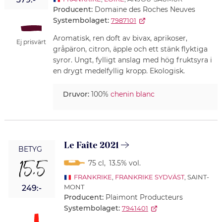
Producent:
Domaine des Roches Neuves
Systembolaget:
7987101
Aromatisk, ren doft av bivax, aprikoser,
Ej prisvärt
gråpäron, citron, äpple och ett stänk flyktiga
syror. Ungt, fylligt anslag med hög fruktsyra i
en drygt medelfyllig kropp. Ekologisk.
Druvor:
100%
chenin blanc
Le Faîte 2021
BETYG
15,5
75 cl
,
13.5% vol.
FRANKRIKE
,
FRANKRIKE SYDVÄST
, SAINT-
MONT
249:-
Producent:
Plaimont Producteurs
Systembolaget:
7941401