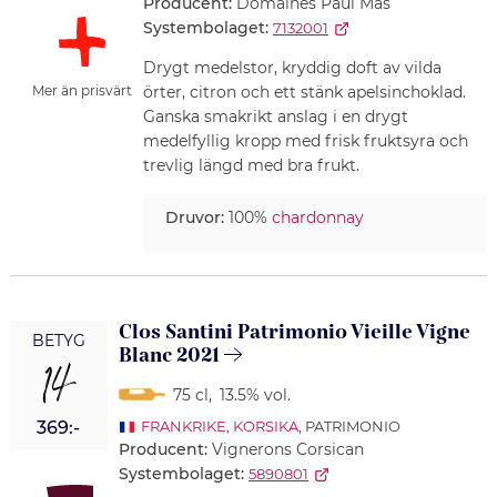
Producent:
Domaines Paul Mas
Systembolaget:
7132001
Drygt medelstor, kryddig doft av vilda
örter, citron och ett stänk apelsinchoklad.
Mer än prisvärt
Ganska smakrikt anslag i en drygt
medelfyllig kropp med frisk fruktsyra och
trevlig längd med bra frukt.
Druvor:
100%
chardonnay
Clos Santini Patrimonio Vieille Vigne
BETYG
Blanc 2021
14
75 cl
,
13.5% vol.
369:-
FRANKRIKE
,
KORSIKA
, PATRIMONIO
Producent:
Vignerons Corsican
Systembolaget:
5890801