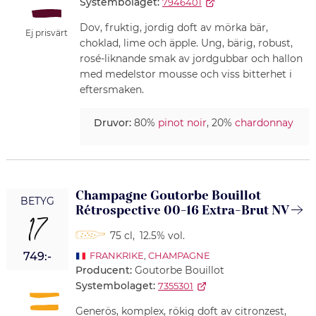
Systembolaget:
7946401
Dov, fruktig, jordig doft av mörka bär,
Ej prisvärt
choklad, lime och äpple. Ung, bärig, robust,
rosé-liknande smak av jordgubbar och hallon
med medelstor mousse och viss bitterhet i
eftersmaken.
Druvor:
80%
pinot noir
, 20%
chardonnay
Champagne Goutorbe Bouillot
BETYG
Rétrospective 00-16 Extra-Brut NV
17
75 cl
,
12.5% vol.
749:-
FRANKRIKE
,
CHAMPAGNE
Producent:
Goutorbe Bouillot
Systembolaget:
7355301
Generös, komplex, rökig doft av citronzest,