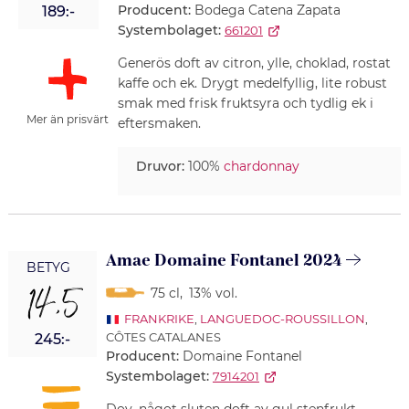
Producent:
Bodega Catena Zapata
189:-
Systembolaget:
661201
Generös doft av citron, ylle, choklad, rostat
kaffe och ek. Drygt medelfyllig, lite robust
smak med frisk fruktsyra och tydlig ek i
Mer än prisvärt
eftersmaken.
Druvor:
100%
chardonnay
Amae Domaine Fontanel 2024
BETYG
14,5
75 cl
,
13% vol.
FRANKRIKE
,
LANGUEDOC-ROUSSILLON
,
CÔTES CATALANES
245:-
Producent:
Domaine Fontanel
Systembolaget:
7914201