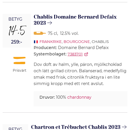
Chablis Domaine Bernard Defaix
BETYG
2023
14,5
75 cl
,
12.5% vol.
259:-
FRANKRIKE
,
BOURGOGNE
, CHABLIS
Producent:
Domaine Bernard Defaix
Systembolaget:
7383701
Dov doft av halm, ylle, päron, mjölkchoklad
Prisvärt
och lätt grillad citron. Balanserad, medelfyllig
smak med frisk, citronlik fruktsyra i en lite
simmig kropp med ett rent avslut.
Druvor:
100%
chardonnay
Chartron et Trébuchet Chablis 2023
BETYG