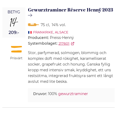
Gewurztraminer Réserve Hennÿ 2023
BETYG
14
75 cl
,
14% vol.
209:-
FRANKRIKE
,
ALSACE
Producent:
Preiss-Hennÿ
Systembolaget:
217601
Stor, parfymerad, solmogen, blommig och
Prisvärt
komplex doft med rökighet, karamelliserat
socker, grapefrukt och honung. Ganska fyllig
kropp med intensiv smak, kryddighet, ett uns
restsötma, integrerad fruktsyra samt ett långt
avslut med lite beska.
Druvor:
100%
gewurztraminer