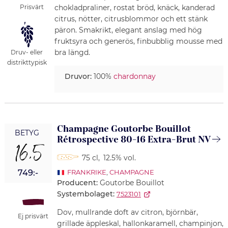
Prisvärt
chokladpraliner, rostat bröd, knäck, kanderad
citrus, nötter, citrusblommor och ett stänk
päron. Smakrikt, elegant anslag med hög
fruktsyra och generös, finbubblig mousse med
bra längd.
Druv- eller
distrikttypisk
Druvor:
100%
chardonnay
Champagne Goutorbe Bouillot
BETYG
Rétrospective 80-16 Extra-Brut NV
16,5
75 cl
,
12.5% vol.
749:-
FRANKRIKE
,
CHAMPAGNE
Producent:
Goutorbe Bouillot
Systembolaget:
7523101
Dov, mullrande doft av citron, björnbär,
Ej prisvärt
grillade äppleskal, hallonkaramell, champinjon,