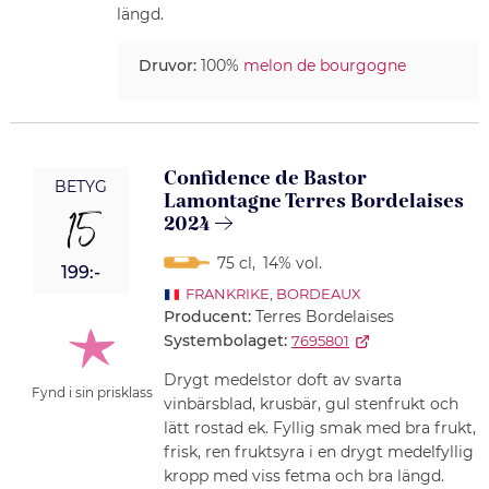
längd.
Druvor:
100%
melon de bourgogne
Confidence de Bastor
BETYG
Lamontagne Terres Bordelaises
15
2024
75 cl
,
14% vol.
199:-
FRANKRIKE
,
BORDEAUX
Producent:
Terres Bordelaises
Systembolaget:
7695801
Drygt medelstor doft av svarta
Fynd i sin prisklass
vinbärsblad, krusbär, gul stenfrukt och
lätt rostad ek. Fyllig smak med bra frukt,
frisk, ren fruktsyra i en drygt medelfyllig
kropp med viss fetma och bra längd.