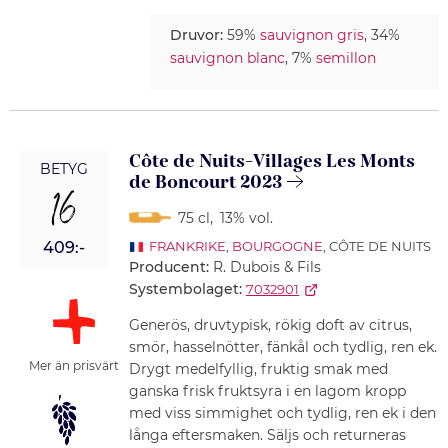
Druvor:
59%
sauvignon gris
, 34%
sauvignon blanc
, 7%
semillon
Côte de Nuits-Villages Les Monts
BETYG
de Boncourt 2023
16
75 cl
,
13% vol.
409:-
FRANKRIKE
,
BOURGOGNE
, CÔTE DE NUITS
Producent:
R. Dubois & Fils
Systembolaget:
7032901
Generös, druvtypisk, rökig doft av citrus,
smör, hasselnötter, fänkål och tydlig, ren ek.
Mer än prisvärt
Drygt medelfyllig, fruktig smak med
ganska frisk fruktsyra i en lagom kropp
med viss simmighet och tydlig, ren ek i den
långa eftersmaken. Säljs och returneras