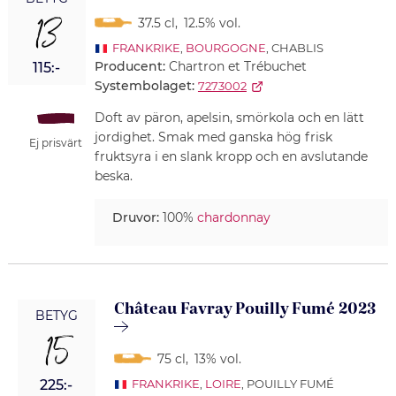
13
37.5 cl
,
12.5% vol.
FRANKRIKE
,
BOURGOGNE
, CHABLIS
Producent:
Chartron et Trébuchet
115:-
Systembolaget:
7273002
Doft av päron, apelsin, smörkola och en lätt
jordighet. Smak med ganska hög frisk
Ej prisvärt
fruktsyra i en slank kropp och en avslutande
beska.
Druvor:
100%
chardonnay
Château Favray Pouilly Fumé 2023
BETYG
15
75 cl
,
13% vol.
225:-
FRANKRIKE
,
LOIRE
, POUILLY FUMÉ