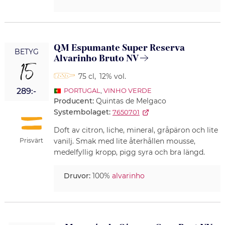
QM Espumante Super Reserva
BETYG
Alvarinho Bruto NV
15
75 cl
,
12% vol.
289:-
PORTUGAL
,
VINHO VERDE
Producent:
Quintas de Melgaco
Systembolaget:
7650701
Doft av citron, liche, mineral, gråpäron och lite
Prisvärt
vanilj. Smak med lite återhållen mousse,
medelfyllig kropp, pigg syra och bra längd.
Druvor:
100%
alvarinho