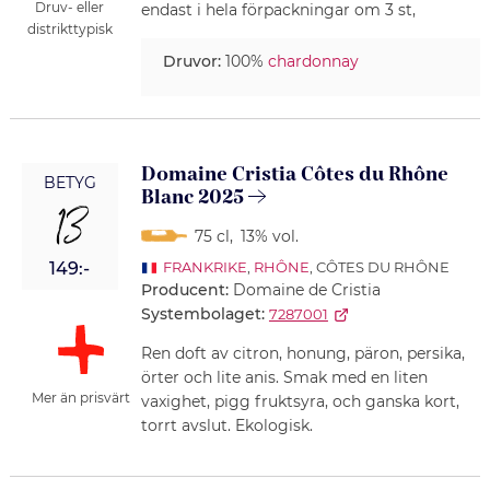
Druv- eller
endast i hela förpackningar om 3 st,
distrikttypisk
Druvor:
100%
chardonnay
Domaine Cristia Côtes du Rhône
BETYG
Blanc 2025
13
75 cl
,
13% vol.
149:-
FRANKRIKE
,
RHÔNE
, CÔTES DU RHÔNE
Producent:
Domaine de Cristia
Systembolaget:
7287001
Ren doft av citron, honung, päron, persika,
örter och lite anis. Smak med en liten
Mer än prisvärt
vaxighet, pigg fruktsyra, och ganska kort,
torrt avslut. Ekologisk.