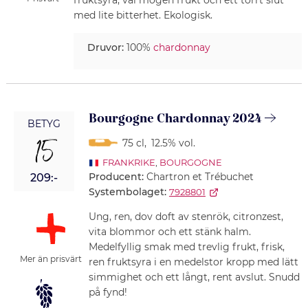
fruktsyra, väl mogen frukt och ett torrt slut
med lite bitterhet. Ekologisk.
Druvor:
100%
chardonnay
Bourgogne Chardonnay 2024
BETYG
15
75 cl
,
12.5% vol.
FRANKRIKE
,
BOURGOGNE
Producent:
Chartron et Trébuchet
209:-
Systembolaget:
7928801
Ung, ren, dov doft av stenrök, citronzest,
vita blommor och ett stänk halm.
Medelfyllig smak med trevlig frukt, frisk,
Mer än prisvärt
ren fruktsyra i en medelstor kropp med lätt
simmighet och ett långt, rent avslut. Snudd
på fynd!