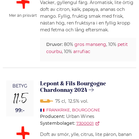
Vacker, gyllengul färg. Aromatisk, lite örtig
doft av citron, kalk, papaya, ananas och
Mer än prisvärt
mango. Fyllig, fruktig smak med frisk,
nästan hög, ren fruktsyra i en fyllig kropp
med fetma och lång eftersmak.
Druvor:
80%
gros manseng
, 10%
petit
courbu
, 10%
arrufiac
Lepont & Fils Bourgogne
BETYG
Chardonnay 2024
11,5
75 cl
,
12.5% vol.
99:-
FRANKRIKE
,
BOURGOGNE
Producent:
Urban Wines
Systembolaget:
7300001
Doft av smör, ylle, citrus, lite päron, banan