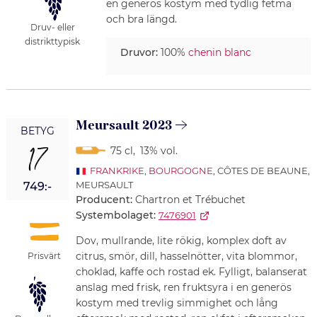
en generös kostym med tydlig fetma
och bra längd.
Druv- eller
distrikttypisk
Druvor:
100%
chenin blanc
Meursault 2023
BETYG
17
75 cl
,
13% vol.
FRANKRIKE
,
BOURGOGNE
, CÔTES DE BEAUNE,
MEURSAULT
749:-
Producent:
Chartron et Trébuchet
Systembolaget:
7476901
Dov, mullrande, lite rökig, komplex doft av
citrus, smör, dill, hasselnötter, vita blommor,
Prisvärt
choklad, kaffe och rostad ek. Fylligt, balanserat
anslag med frisk, ren fruktsyra i en generös
kostym med trevlig simmighet och lång