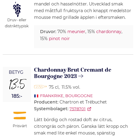
mandel och hasselnötter. Utvecklad smak
med måttfull fruktsyra och knappt medelstor
mousse med grillade äpplen i eftersmaken.
Druv- eller
distrikttypisk
Druvor:
70%
meunier
, 15%
chardonnay
,
15%
pinot noir
Chardonnay Brut Cremant de
BETYG
Bourgogne 2023
13,5
75 cl
,
11.5% vol.
185:-
FRANKRIKE
,
BOURGOGNE
Producent:
Chartron et Trébuchet
Systembolaget:
7578701
Lätt bördig och rostad doft av citrus,
Prisvärt
citrongräs och päron. Ganska lätt kropp och
smak med lite enkel mousse, spänstig