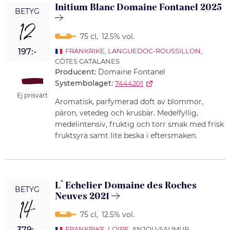
Initium Blanc Domaine Fontanel 2025
BETYG
12
75 cl
,
12.5% vol.
197:-
FRANKRIKE
,
LANGUEDOC-ROUSSILLON
,
CÔTES CATALANES
Producent:
Domaine Fontanel
Systembolaget:
7444201
Ej prisvärt
Aromatisk, parfymerad doft av blommor,
päron, vetedeg och krusbär. Medelfyllig,
medelintensiv, fruktig och torr smak med frisk
fruktsyra samt lite beska i eftersmaken.
L`Echelier Domaine des Roches
BETYG
Neuves 2021
14
75 cl
,
12.5% vol.
379:-
FRANKRIKE
,
LOIRE
, ANJOU-SAUMUR