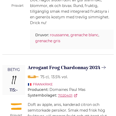
Dov, något sluten doft av gul stenfrukt,
blommor, ek och bivax. Rund, fruktig,
Prisvärt
tillgänglig smak med integrerad fruktsyra i
en generös kostym med trevlig simmighet.
Drick nu!
Druvor:
roussanne
,
grenache blanc
,
grenache gris
Arrogant Frog Chardonnay 2024
BETYG
11
75 cl
,
13.5% vol.
FRANKRIKE
Producent:
Domaines Paul Mas
115:-
Systembolaget:
7020401
Doft av äpple, anis, kanderad citron och
semitorkade persikor. Smak med frisk hög
Prisvärt