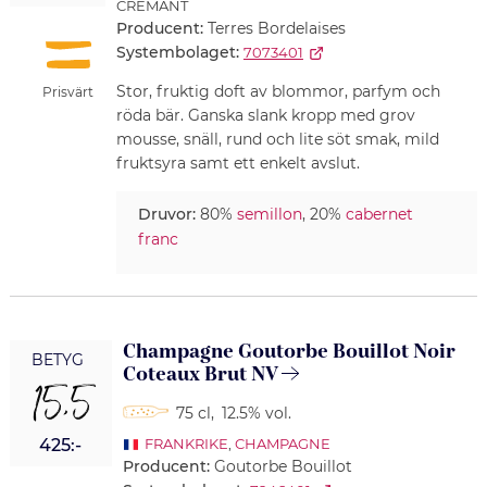
CRÉMANT
Producent:
Terres Bordelaises
Systembolaget:
7073401
Stor, fruktig doft av blommor, parfym och
Prisvärt
röda bär. Ganska slank kropp med grov
mousse, snäll, rund och lite söt smak, mild
fruktsyra samt ett enkelt avslut.
Druvor:
80%
semillon
, 20%
cabernet
franc
Champagne Goutorbe Bouillot Noir
BETYG
Coteaux Brut NV
15,5
75 cl
,
12.5% vol.
425:-
FRANKRIKE
,
CHAMPAGNE
Producent:
Goutorbe Bouillot