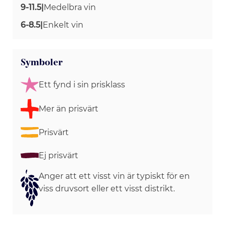
9-11.5
|
Medelbra vin
6-8.5
|
Enkelt vin
Symboler
Ett fynd i sin prisklass
Mer än prisvärt
Prisvärt
Ej prisvärt
Anger att ett visst vin är typiskt för en
viss druvsort eller ett visst distrikt.