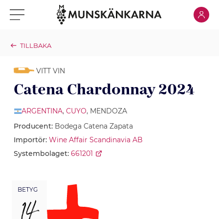
Klicka för
Klicka för meny
TILLBAKA
VITT VIN
Catena Chardonnay 2024
ARGENTINA
,
CUYO
, MENDOZA
Producent:
Bodega Catena Zapata
Importör:
Wine Affair Scandinavia AB
Systembolaget:
661201
BETYG
14