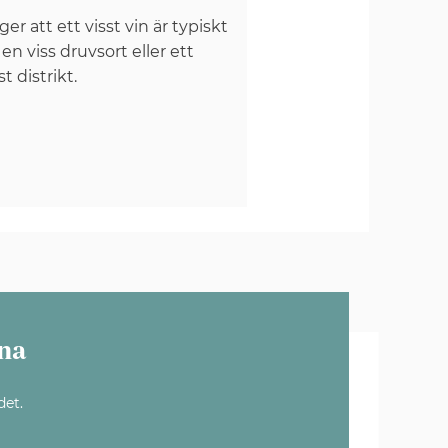
er att ett visst vin är typiskt
 en viss druvsort eller ett
st distrikt.
na
det.