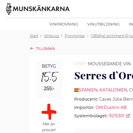
VINPROVNING
VINUTBILDNING
I
Start
Vinlocus
Provningar
Tillfälligt sortiment 10 ju
TILLBAKA
MOUSSERANDE VIN
BETYG
15,5
Serres d`Or
255:-
SPANIEN
,
KATALONIEN
, 
Producent:
Caves Júlia Bern
Importör:
OM.DuoVin AB
Systembolaget:
9215301
Mer än
prisvärt