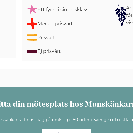
Ang
Ett fynd i sin prisklass
för
vis
Mer än prisvärt
Prisvärt
Ej prisvärt
itta din mötesplats hos Munskänkar
skänkarna finns idag på omkring 180 orter i Sverige och i utlan