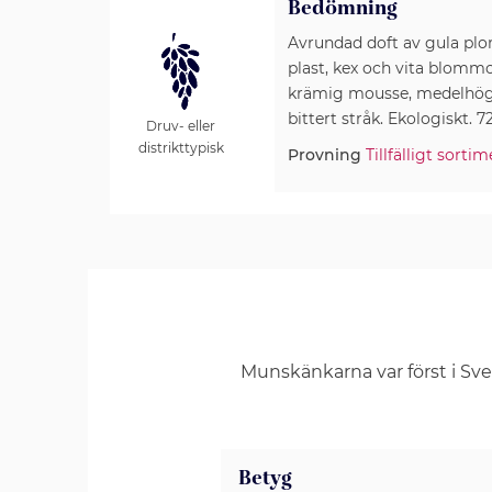
Bedömning
Avrundad doft av gula plo
plast, kex och vita blommor
krämig mousse, medelhög 
bittert stråk. Ekologiskt. 72
Druv- eller
distrikttypisk
Provning
Tillfälligt sortim
Munskänkarna var först i Sv
Betyg