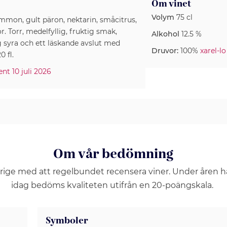
Om vinet
Volym
75 cl
mmon, gult päron, nektarin, småcitrus,
. Torr, medelfyllig, fruktig smak,
Alkohol
12.5 %
syra och ett läskande avslut med
Druvor:
100%
xarel-lo
0 fl.
ent 10 juli 2026
Om vår bedömning
erige med att regelbundet recensera viner. Under åren 
idag bedöms kvaliteten utifrån en 20-poängskala.
Symboler