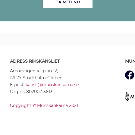
GÅ MED NU
ADRESS RIKSKANSLIET
MUN
Arenavägen 41, plan 12,
121 77 Stockholm-Globen
E-post:
kansli@munskankarna.se
Org nr: 802002-3613
Copyright © Munskänkarna 2021