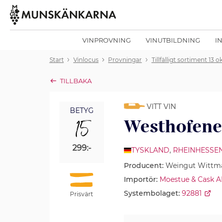
VINPROVNING
VINUTBILDNING
I
Start
Vinlocus
Provningar
Tillfälligt sortiment 13 
TILLBAKA
VITT VIN
BETYG
15
Westhofener
299:-
TYSKLAND
,
RHEINHESSE
Producent:
Weingut Wittm
Importör:
Moestue & Cask 
Systembolaget:
92881
Prisvärt