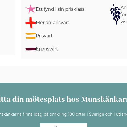
Ang
Ett fynd i sin prisklass
för
vis
Mer än prisvärt
Prisvärt
Ej prisvärt
itta din mötesplats hos Munskänkar
skänkarna finns idag på omkring 180 orter i Sverige och i utlan