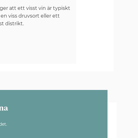
er att ett visst vin är typiskt
 en viss druvsort eller ett
st distrikt.
na
det.