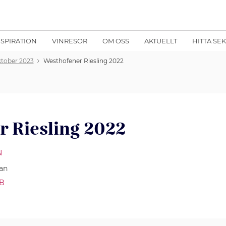
NSPIRATION
VINRESOR
OM OSS
AKTUELLT
HITTA SE
oktober 2023
Westhofener Riesling 2022
 Riesling 2022
N
an
AB