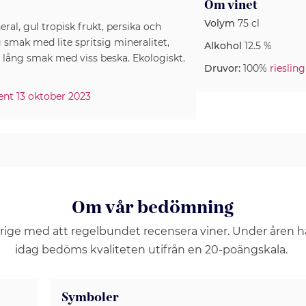
Om vinet
Volym
75 cl
ral, gul tropisk frukt, persika och
 smak med lite spritsig mineralitet,
Alkohol
12.5 %
s, lång smak med viss beska. Ekologiskt.
Druvor:
100%
riesling
ment 13 oktober 2023
Om vår bedömning
erige med att regelbundet recensera viner. Under åren 
idag bedöms kvaliteten utifrån en 20-poängskala.
Symboler