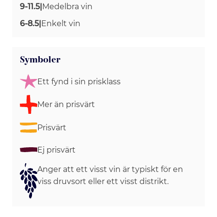
9-11.5
|
Medelbra vin
6-8.5
|
Enkelt vin
Symboler
Ett fynd i sin prisklass
Mer än prisvärt
Prisvärt
Ej prisvärt
Anger att ett visst vin är typiskt för en
viss druvsort eller ett visst distrikt.