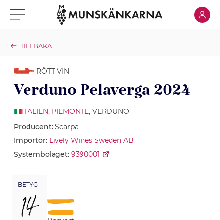
Klicka för
Klicka för meny
TILLBAKA
RÖTT VIN
Verduno Pelaverga 2024
ITALIEN
,
PIEMONTE
, VERDUNO
Producent:
Scarpa
Importör:
Lively Wines Sweden AB
Systembolaget:
9390001
BETYG
14