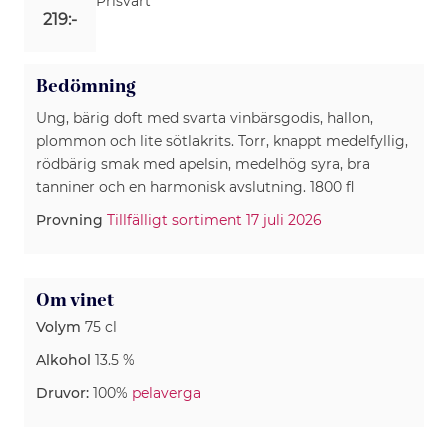
Prisvärt
219:-
Bedömning
Ung, bärig doft med svarta vinbärsgodis, hallon,
plommon och lite sötlakrits. Torr, knappt medelfyllig,
rödbärig smak med apelsin, medelhög syra, bra
tanniner och en harmonisk avslutning. 1800 fl
Provning
Tillfälligt sortiment 17 juli 2026
Om vinet
Volym
75 cl
Alkohol
13.5 %
Druvor:
100%
pelaverga